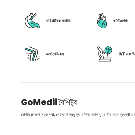
বারিয়াট্রিক সার্জারি
কার্ডিওলজি
অর্থোপেডিকস
IVF এবং উর
GoMedii
বৈশিষ্ট্য
রোগীর চিকিত্সা সহজ করা, সেইসাথে প্রযুক্তি চালিত সমাধান, রোগীর যত্ন ব্যবস্থা এবং