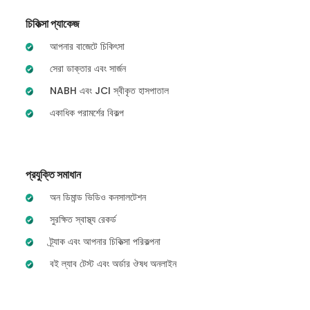
চিকিত্সা প্যাকেজ
আপনার বাজেটে চিকিৎসা
সেরা ডাক্তার এবং সার্জন
NABH এবং JCI স্বীকৃত হাসপাতাল
একাধিক পরামর্শের বিকল্প
প্রযুক্তি সমাধান
অন ডিমান্ড ভিডিও কনসালটেশন
সুরক্ষিত স্বাস্থ্য রেকর্ড
ট্র্যাক এবং আপনার চিকিত্সা পরিকল্পনা
বই ল্যাব টেস্ট এবং অর্ডার ঔষধ অনলাইন