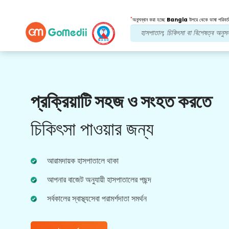
*
অনুসন্ধান করা হচ্ছে
Bangla
উপরে থেকে ভাষা পরিবর্ত
আমাদের সুবিধা
প্রক্রিয়াটি সহজ ও সংহত করতে
পোস্ট চিকিত্সা
অনুসরণ যত্ন
চিকিৎসা পাওয়ার জন্য
আপনার সমস্যার সমাধান করার জন্য আমাদের দলের সাথে 24x7
চিকিৎসা এবং রোগীর সহায়তা পান। আপনার চিকিৎসার
প্রয়োজনীয়তার নিয়মিত আপডেট।
আরামদায়ক হাসপাতালে থাকা
আপনার বাজেট অনুযায়ী হাসপাতালের পছন্দ
সর্বকালের স্বাস্থ্যসেবা পরামর্শদাতা সমর্থন