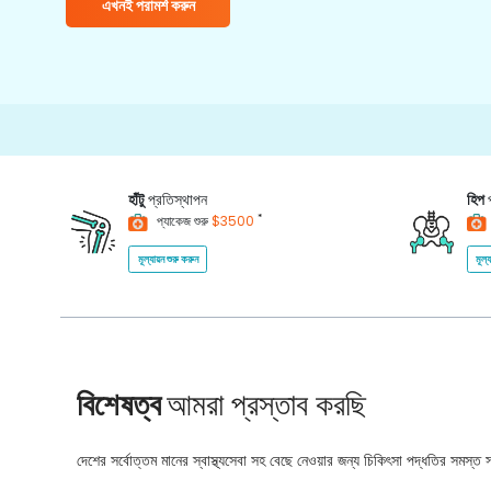
এখনই পরামর্শ করুন
হাঁটু
প্রতিস্থাপন
হিপ
*
প্যাকেজ শুরু
$3500
মূল্যায়ন শুরু করুন
মূল্
বিশেষত্ব
আমরা প্রস্তাব করছি
দেশের সর্বোত্তম মানের স্বাস্থ্যসেবা সহ বেছে নেওয়ার জন্য চিকিৎসা পদ্ধতির সমস্ত সম্