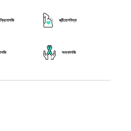
োক্রিনোলজি
স্ত্রীরোগবিদ্যা
োলজি
অনকোলজি