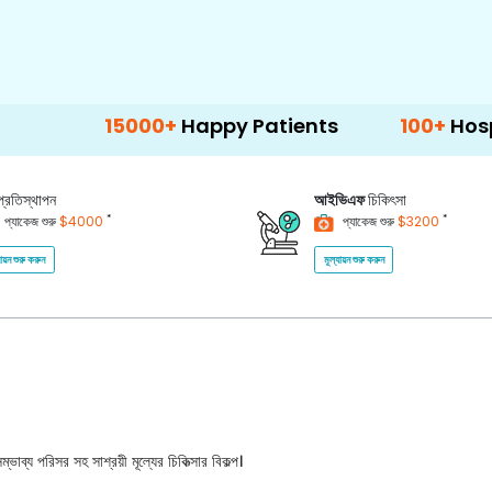
15000+
Happy Patients
100+
Hospitals & Cl
প্রতিস্থাপন
আইভিএফ
চিকিৎসা
*
*
প্যাকেজ শুরু
$4000
প্যাকেজ শুরু
$3200
যায়ন শুরু করুন
মূল্যায়ন শুরু করুন
ভাব্য পরিসর সহ সাশ্রয়ী মূল্যের চিকিত্সার বিকল্প।