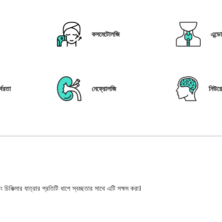
কসমেটোলজি
এন্ড
্বরতা
নেফ্রোলজি
নিউর
 চিকিত্সার যাত্রার প্রতিটি ধাপে স্বচ্ছতার সাথে এটি সক্ষম করা।