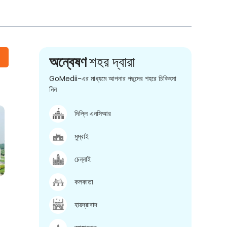
অন্বেষণ
শহর দ্বারা
GoMedii-এর মাধ্যমে আপনার পছন্দের শহরে চিকিৎসা
নিন
দিল্লি এনসিআর
মুম্বাই
চেন্নাই
কলকাতা
হায়দ্রাবাদ