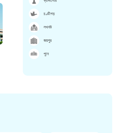
ব্যাঙ্গালোর
চণ্ডীগড়
লখনউ
জয়পুর
পুনে