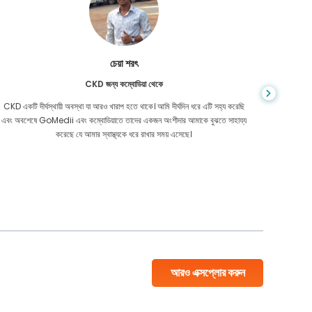
চেয়া শরৎ
CKD জন্য কম্বোডিয়া থেকে
CKD একটি দীর্ঘস্থায়ী অবস্থা যা আরও খারাপ হতে থাকে। আমি দীর্ঘদিন ধরে এটি সহ্য করেছি
আপনি কখনই জ
এবং অবশেষে GoMedii এবং কম্বোডিয়াতে তাদের একজন অংশীদার আমাকে বুঝতে সাহায্য
আমার কো
করেছে যে আমার স্বাস্থ্যকে ধরে রাখার সময় এসেছে।
বাংলাদেশ
আরও এক্সপ্লোর করুন