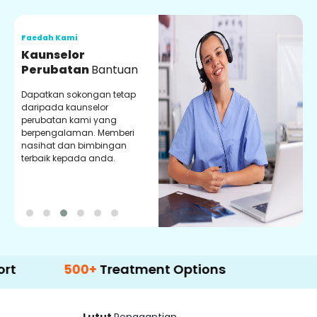
Faedah Kami
F
Kaunselor
V
Perubatan
Bantuan
P
Dapatkan sokongan tetap
P
daripada kaunselor
d
perubatan kami yang
p
berpengalaman. Memberi
m
nasihat dan bimbingan
m
terbaik kepada anda.
p
k
500+
Treatment Options