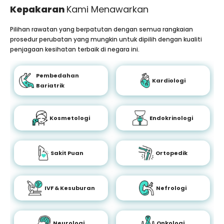
Kepakaran
Kami Menawarkan
Pilihan rawatan yang berpatutan dengan semua rangkaian
prosedur perubatan yang mungkin untuk dipilih dengan kualiti
penjagaan kesihatan terbaik di negara ini.
Pembedahan
Kardiologi
Bariatrik
Kosmetologi
Endokrinologi
Sakit Puan
Ortopedik
IVF & Kesuburan
Nefrologi
Neurologi
Onkologi