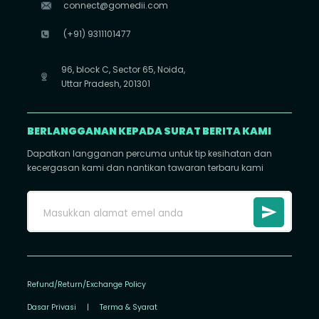
connect@gomedii.com
(+91) 9311101477
96, block C, Sector 65, Noida,
Uttar Pradesh, 201301
BERLANGGANAN KEPADA SURAT BERITA KAMI
Dapatkan langganan percuma untuk tip kesihatan dan
kecergasan kami dan nantikan tawaran terbaru kami
Refund/Return/Exchange Policy
Dasar Privasi
|
Terma & Syarat