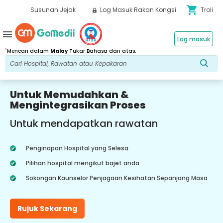
shopping_cart
Susunan Jejak
Log Masuk Rakan Kongsi
Troli
menu
Log masuk
*
Mencari dalam
Malay
Tukar Bahasa dari atas.
Untuk Memudahkan &
Mengintegrasikan Proses
Untuk mendapatkan rawatan
Penginapan Hospital yang Selesa
Pilihan hospital mengikut bajet anda
Sokongan Kaunselor Penjagaan Kesihatan Sepanjang Masa
Rujuk Sekarang