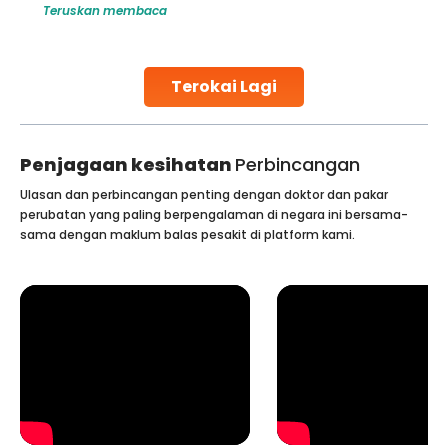
Teruskan membaca
challenges and help couples achieve their dream of
parenthood. Skilled technicians collect sperm using
specialized procedures to ensure optimal quality. Once
collected, they process the
Terokai Lagi
Continue Reading
Penjagaan kesihatan
Perbincangan
Ulasan dan perbincangan penting dengan doktor dan pakar
perubatan yang paling berpengalaman di negara ini bersama-
sama dengan maklum balas pesakit di platform kami.