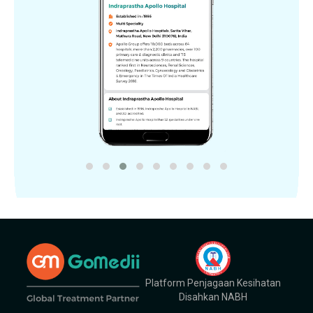
Platform Penjagaan Kesihatan
Disahkan NABH