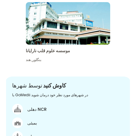
موسسه علوم قلب نارایانا
بنگلور
,
هند
کاوش کنید
توسط شهرها
با GoMedii در شهرهای مورد نظر خود درمان شوید
دهلی NCR
بمبئی