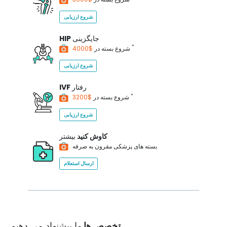
شروع ارزیابی
جایگزینی
HIP
*
$4000
شروع بسته در
شروع ارزیابی
رفتار
IVF
*
$3200
شروع بسته در
شروع ارزیابی
کاوش کنید
بیشتر
بسته های پزشکی مقرون به صرفه
ارسال استعلام
تخصص ها
ما پیشنهاد می دهیم