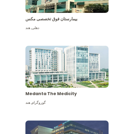
بیمارستان فوق تخصصی مکس
دهلی
,
هند
Medanta The Medicity
گوروگرام
,
هند