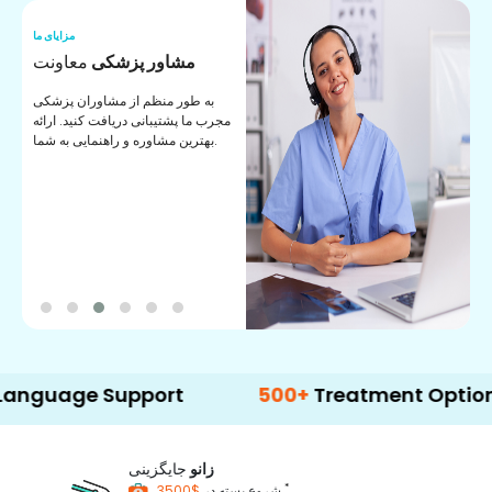
ما
مزایای ما
ا
مشاور پزشکی
معاونت
ن
به طور منظم از مشاوران پزشکی
ان
مجرب ما پشتیبانی دریافت کنید. ارائه
ی
بهترین مشاوره و راهنمایی به شما.
e Support
500+
Treatment Options
زانو
جایگزینی
*
$3500
شروع بسته در