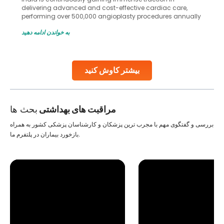
delivering advanced and cost-effective cardiac care,
performing over 500,000 angioplasty procedures annually
with a success rate exceeding 90%. Patients across the
به خواندن ادامه دهید
globe are searching for treatments like angioplasty and
stent placement in Indian hospitals, owing to the
combination of high-quality care and affordability.
Studies, such as one published
بیشتر کاوش کنید
Continue Reading
مراقبت های بهداشتی
بحث ها
بررسی و گفتگوی مهم با مجرب ترین پزشکان و کارشناسان پزشکی کشور به همراه
بازخورد بیماران در پلتفرم ما.