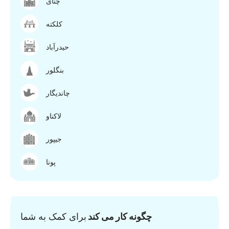
چنای
کلکته
حیدرآباد
بنگلور
چاندیگار
لاکناو
جیپور
پونا
چگونه کار می کند
برای کمک به شما