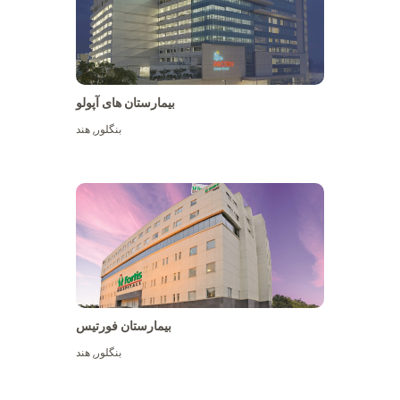
بیمارستان های آپولو
بنگلور
,
هند
بیشتر ببینید
بیمارستان فورتیس
بنگلور
,
هند