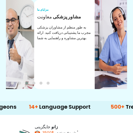
ما
مزایای ما
ا
مشاور پزشکی
معاونت
ن
به طور منظم از مشاوران پزشکی
ان
مجرب ما پشتیبانی دریافت کنید. ارائه
ی
بهترین مشاوره و راهنمایی به شما.
14+
Language Support
500+
Treatment
زانو
جایگزینی
*
$3500
شروع بسته در