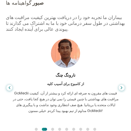
صبور
گواهینامه ها
بیماران ما تجربه خود را در دریافت بهترین کیفیت مراقبت های
بهداشتی در طول سفر درمانی خود با ما به اشتراک می گذارند تا
پیوندی عالی برای آینده ایجاد کنند.
شاندا داس
از بنگلادش برای گوارش
من از پسرم و تیم درخشان GoMedii که در سفر من از بنگلادش به هند برای
درمان به من کمک کردند تشکر کرده ام. ما در انتخاب GoMedii انتخاب
درستی کردیم. آنها حتی پس از درمان پیوند خوبی با ما حفظ می کنند