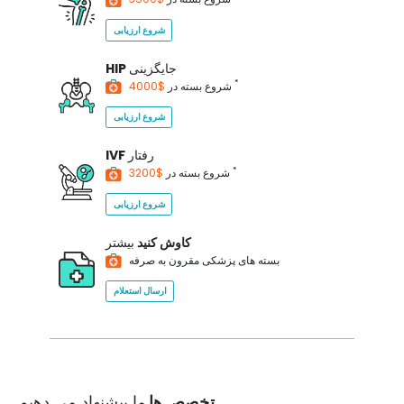
شروع ارزیابی
جایگزینی
HIP
*
$4000
شروع بسته در
شروع ارزیابی
رفتار
IVF
*
$3200
شروع بسته در
شروع ارزیابی
کاوش کنید
بیشتر
بسته های پزشکی مقرون به صرفه
ارسال استعلام
تخصص ها
ما پیشنهاد می دهیم