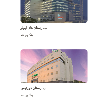
بیمارستان های آپولو
بنگلور
,
هند
بیشتر ببینید
بیمارستان فورتیس
بنگلور
,
هند