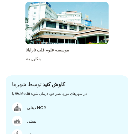
موسسه علوم قلب نارایانا
بنگلور
,
هند
کاوش کنید
توسط شهرها
با GoMedii در شهرهای مورد نظر خود درمان شوید
دهلی NCR
بمبئی