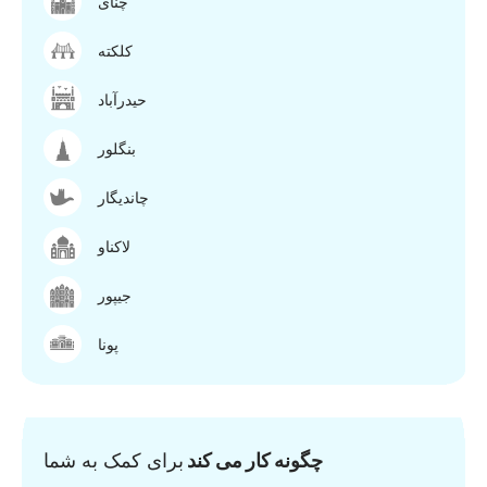
چنای
کلکته
حیدرآباد
بنگلور
چاندیگار
لاکناو
جیپور
پونا
چگونه کار می کند
برای کمک به شما