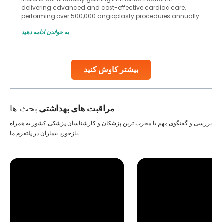
delivering advanced and cost-effective cardiac care,
performing over 500,000 angioplasty procedures annually
with a success rate exceeding 90%. Patients across the
به خواندن ادامه دهید
globe are searching for treatments like angioplasty and
stent placement in Indian hospitals, owing to the
combination of high-quality care and affordability.
Studies, such as one published
بیشتر کاوش کنید
Continue Reading
مراقبت های بهداشتی
بحث ها
بررسی و گفتگوی مهم با مجرب ترین پزشکان و کارشناسان پزشکی کشور به همراه
بازخورد بیماران در پلتفرم ما.