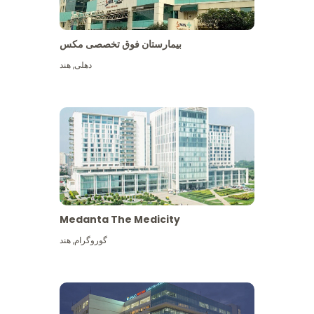
بیمارستان فوق تخصصی مکس
دهلی
,
هند
Medanta The Medicity
گوروگرام
,
هند