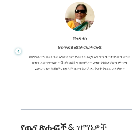
ሻንዳ ዳስ
ከባንግላዴሽ ለጂስትሮኢንትሮሎጂ
 ዋጋ የጤና
ከባንግላዲሽ ወደ ህንድ እንድታከም የረዳኝን ልጄን እና ጎሜዲ የተባለውን ድንቅ
ዩኬ ውስጥ
ቡድን አመሰግናለው። GoMedii ን በመምረጥ ረገድ ትክክለኛውን ምርጫ
 የማያቋርጥ
አድርገናል። ከህክምና በኋላም ቢሆን ከእኛ ጋር ትልቅ ትስስር አላቸው።
የጤና ጽሑፎች
& ዝማኔዎች