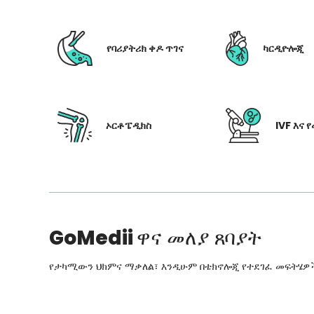
የባሪያትሪክ ቀዶ ጥገና
ካርዲዮሎጂ
ኦርቶፔዲክስ
IVF እና 
GoMedii
ዋና መለያ ጸባያት
የታካሚውን ህክምና ማቃለል፣ እንዲሁም በቴክኖሎጂ የተደገፈ መፍትሄዎችን፣