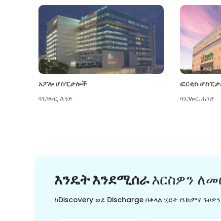
አፖሎ ሆስፒታሎች
ፎርቲስ ሆስፒታ
ባንጋሎር
,
ሕንድ
ባንጋሎር
,
ሕንድ
እንዴት እንደሚሰራ
እርስዎን ለመ
ከDiscovery ወደ Discharge በቀላል ሂደት የህክምና ጉዞዎ