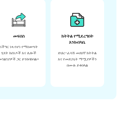
መፍሰስ
ክትትል የሚደረግበት
እንክብካቤ
ከችግር ነጻ የሆነ የማስወጣት
ሂደት ከሰነዶች እና ሌሎች
ድህረ-ፈሳሽ መደበኛ ክትትል
መገልገያዎች ጋር ይንከባከባል።
እና የመድኃኒት ማሟያዎችን
በሙሉ ይቀበላል