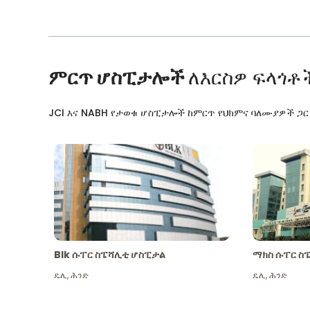
ምርጥ ሆስፒታሎች
ለእርስዎ ፍላጎቶ
JCI እና NABH የታወቁ ሆስፒታሎች ከምርጥ የህክምና ባለሙያዎች ጋ
Blk ሱፐር ስፔሻሊቲ ሆስፒታል
ማክስ ሱፐር ስ
ዴሊ
,
ሕንድ
ዴሊ
,
ሕንድ