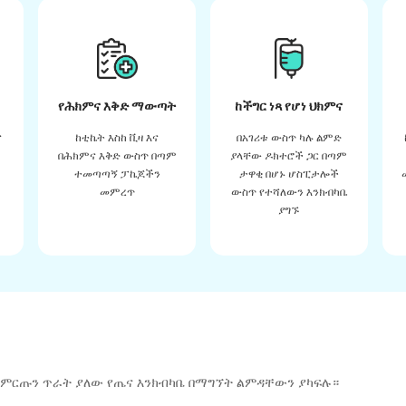
የሕክምና እቅድ ማውጣት
ከችግር ነጻ የሆነ ህክምና
ና
ከቲኬት እስከ ቪዛ እና
በአገሪቱ ውስጥ ካሉ ልምድ
በሕክምና እቅድ ውስጥ በጣም
ያላቸው ዶክተሮች ጋር በጣም
ተመጣጣኝ ፓኬጆችን
ታዋቂ በሆኑ ሆስፒታሎች
መምረጥ
ውስጥ የተሻለውን እንክብካቤ
ያግኙ
 ምርጡን ጥራት ያለው የጤና እንክብካቤ በማግኘት ልምዳቸውን ያካፍሉ።