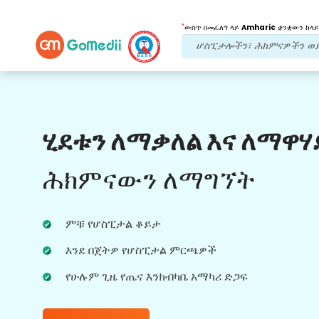
*
ውስጥ በመፈለግ ላይ
Amharic
ቋንቋውን ከላይ
የእኛ ጥቅሞች
ሂደቱን ለማቃለል እና ለማዋሃ
የድህረ ህክምና
ክትትል
የሚደረግበት እንክብካቤ
ሕክምናውን ለማግኘት
ችግሮቻችሁን በማንኛውም ጊዜ ለመፍታት ከቡድናችን
ጋር 24x7 የህክምና እና የታካሚ ድጋፍ ያግኙ።
ምቹ የሆስፒታል ቆይታ
በሕክምና ፍላጎቶችዎ ላይ መደበኛ ዝመናዎች።
እንደ በጀትዎ የሆስፒታል ምርጫዎች
የሁሉም ጊዜ የጤና እንክብካቤ አማካሪ ድጋፍ