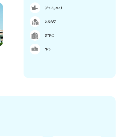
ቻንዲጋርህ
እድለኛ
ጃፑር
ፑን