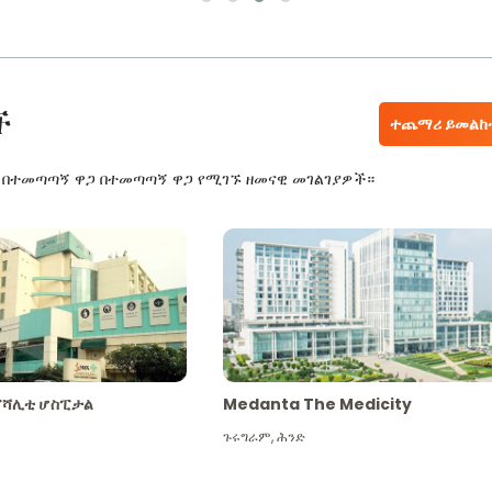
ች
ተጨማሪ ይመልከ
ር በተመጣጣኝ ዋጋ በተመጣጣኝ ዋጋ የሚገኙ ዘመናዊ መገልገያዎች።
ፔሻሊቲ ሆስፒታል
Medanta The Medicity
ጉሩግራም
,
ሕንድ