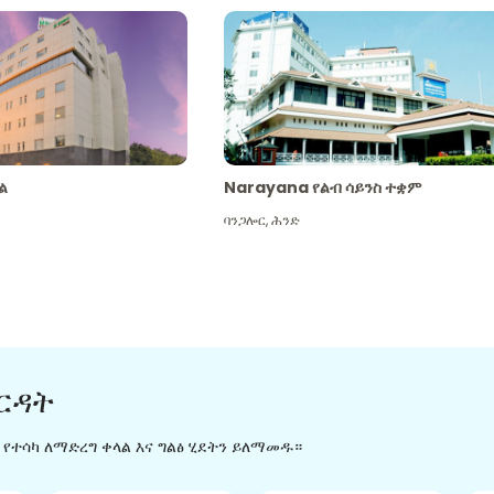
ል
Narayana የልብ ሳይንስ ተቋም
ባንጋሎር
,
ሕንድ
ርዳት
ን የተሳካ ለማድረግ ቀላል እና ግልፅ ሂደትን ይለማመዱ።