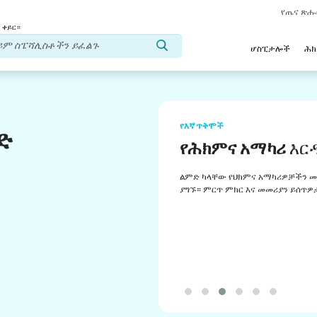
የጤና ጽ
 ቀይር።
ሆስፒታሎች
ሕ
የእኛ ጥቅሞች
ድ
የሕክምና አማካሪ
እር
ልምድ ካላቸው የህክምና አማካሪዎቻችን መ
ያግኙ። ምርጥ ምክር እና መመሪያን ይሰጥዎ