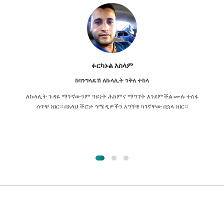
ፉርካኑል እስላም
ከባንግላዴሽ ለኩላሊት ንቅለ ተከላ
ለኩላሊት ጉዳዬ ማንኛውንም ዓይነት ሕክምና ማግኘት እንደምችል ሙሉ ተስፋ
ሰጥቼ ነበር። በአላህ ችሮታ ጎሜዲዎችን አግኝቼ ካገኛቸው በኋላ ነበር።