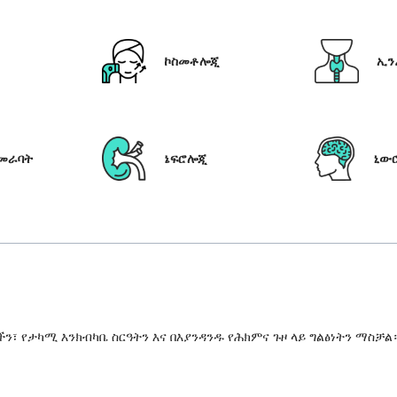
ኮስመቶሎጂ
ኢን
የመራባት
ኔፍሮሎጂ
ኒው
 የታካሚ እንክብካቤ ስርዓትን እና በእያንዳንዱ የሕክምና ጉዞ ላይ ግልፅነትን ማስቻል