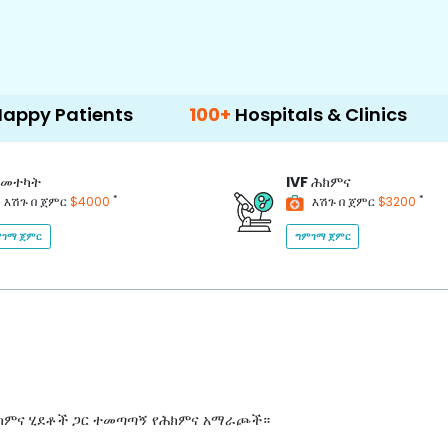
ents
100+
Hospitals & Clinics
500+
Doct
መተካት
IVF
ሕክምና
*
*
እሽጉ በ ጀምር
$4000
እሽጉ በ ጀምር
$3200
ገማ ጀምር
ግምገማ ጀምር
ሕክምና ሂደቶች ጋር ተመጣጣኝ የሕክምና አማራጮች።