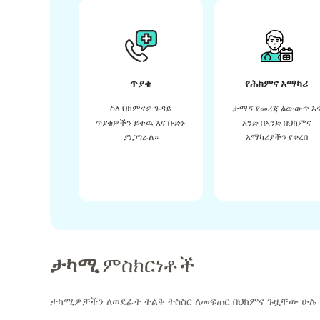
ጥያቄ
የሕክምና አማካሪ
ስለ ህክምናዎ ጉዳይ
ታማኝ የመረጃ ልውውጥ እ
ጥያቄዎችን ይተዉ እና ቡድኑ
አንድ በአንድ በህክምና
ያነጋግራል።
አማካሪያችን የቀረበ
ታካሚ
ምስክርነቶች
ታካሚዎቻችን ለወደፊት ትልቅ ትስስር ለመፍጠር በህክምና ጉዟቸው ሁሉ