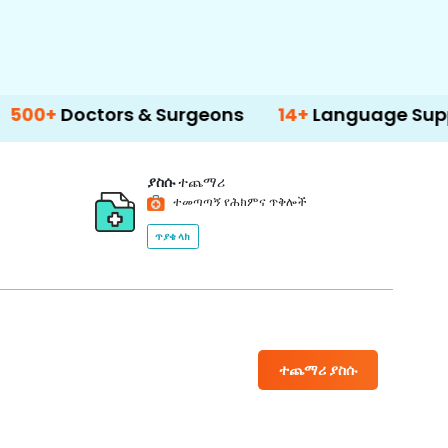
ors & Surgeons
14+
Language Support
ያስሱ
ተጨማሪ
ተመጣጣኝ የሕክምና ጥቅሎች
ጥያቄ ላክ
ተጨማሪ ያስሱ