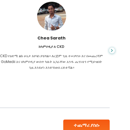
Chea Sarath
ከካምቦዲያ ለ CKD
CKD የዕድሜ ልክ ሁኔታ እየባሰ ይሄዳል። ለረጅም ጊዜ ተሠቃየሁ እና በመጨረሻም
መቼም ህይ
GoMedii እና በካምቦዲያ ውስጥ ካሉት አጋራቸው አንዱ ጤንነቴን የሚይዝበት
ስመረመር ፣
ጊዜ እንደሆነ እንድገነዘብ ረድቶኛል።
እንዳለብኝ
ተጨማሪ ያስሱ