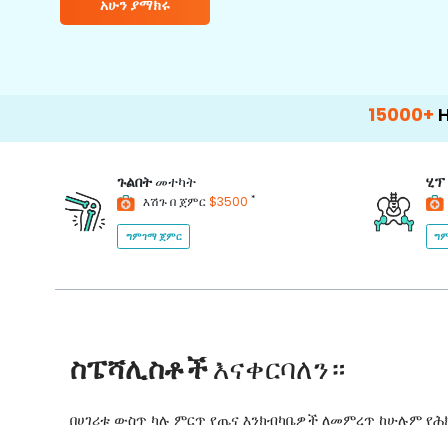
አሁን ያማክሩ
15000+
Happy Pati
ጉልበት
መተካት
ሂፕ
*
እሽጉ በ ጀምር
$3500
ግምገማ ጀምር
ግም
ስፔሻሊስቶች
እናቀርባለን።
በሀገሪቱ ውስጥ ካሉ ምርጥ የጤና እንክብካቤዎች ለመምረጥ ከሁሉም የ