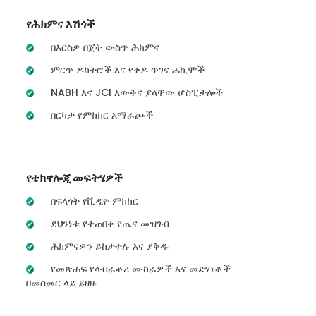
የሕክምና እሽጎች
በእርስዎ በጀት ውስጥ ሕክምና
ምርጥ ዶክተሮች እና የቀዶ ጥገና ሐኪሞች
NABH እና JCI እውቅና ያላቸው ሆስፒታሎች
በርካታ የምክክር አማራጮች
የቴክኖሎጂ መፍትሄዎች
በፍላጎት የቪዲዮ ምክክር
ደህንነቱ የተጠበቀ የጤና መዝገብ
ሕክምናዎን ይከታተሉ እና ያቅዱ
የመጽሐፍ የላብራቶሪ ሙከራዎች እና መድሃኒቶች
በመስመር ላይ ይዘዙ