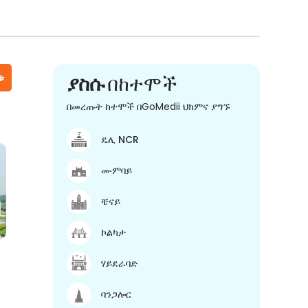
ቱ
ያስሱ
በከተሞች
በመረጡት ከተሞች በGoMedii ህክምና ያግኙ
ዴሊ NCR
ሙምባይ
ቼናይ
ኮልካታ
ሃይደራባድ
ባንጋሎር