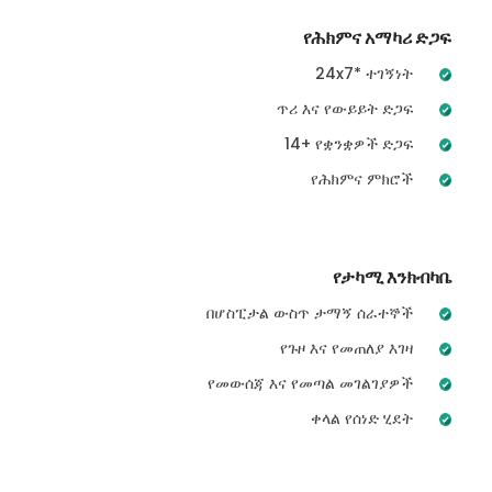
የሕክምና አማካሪ ድጋፍ
24x7* ተገኝነት
ጥሪ እና የውይይት ድጋፍ
14+ የቋንቋዎች ድጋፍ
የሕክምና ምክሮች
የታካሚ እንክብካቤ
በሆስፒታል ውስጥ ታማኝ ሰራተኞች
የጉዞ እና የመጠለያ እገዛ
የመውሰጃ እና የመጣል መገልገያዎች
ቀላል የሰነድ ሂደት