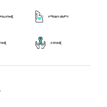
ዶክሪኖሎጂ
የማህፀን ህክምና
ሮሎጂ
ኦንኮሎጂ
።