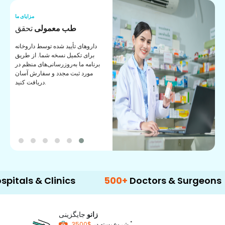
ما
مزایای ما
ی
طب معمولی
تحقق
ی
داروهای تأیید شده توسط داروخانه
ک
برای تکمیل نسخه شما. از طریق
برنامه ما به‌روزرسانی‌های منظم در
مورد ثبت مجدد و سفارش آسان
دریافت کنید.
 & Clinics
500+
Doctors & Surgeons
14
زانو
جایگزینی
*
$3500
شروع بسته در