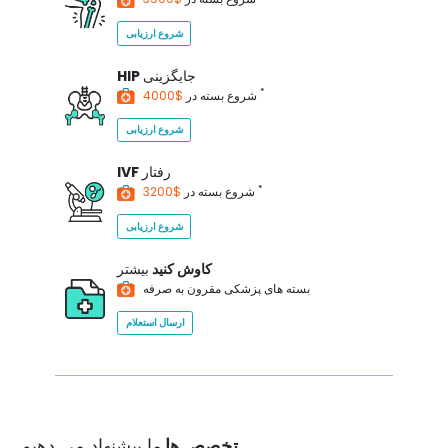
شروع ارزیابی
جایگزینی
HIP
*
$4000
شروع بسته در
شروع ارزیابی
رفتار
IVF
*
$3200
شروع بسته در
شروع ارزیابی
کاوش کنید
بیشتر
بسته های پزشکی مقرون به صرفه
ارسال استعلام
تخصص ها
ما پیشنهاد می دهیم