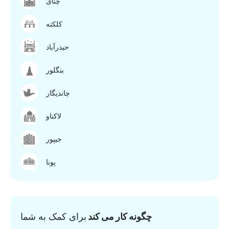
چنای
کلکته
حیدرآباد
بنگلور
چاندیگار
لاکناو
جیپور
پونا
چگونه کار می کند
برای کمک به شما