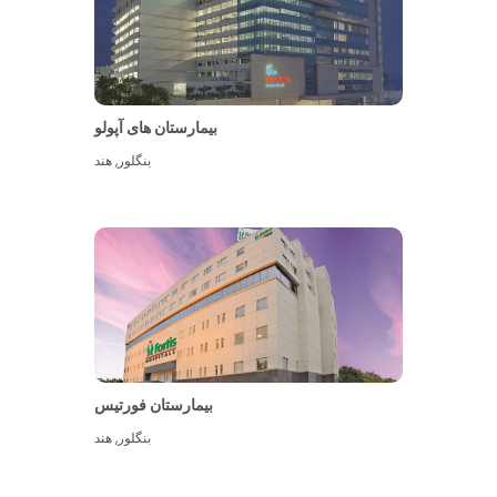
بیمارستان های آپولو
بنگلور
,
هند
بیشتر ببینید
بیمارستان فورتیس
بنگلور
,
هند