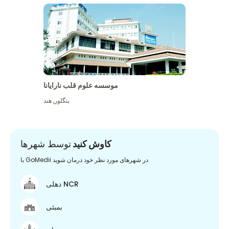
موسسه علوم قلب نارایانا
بنگلور
,
هند
کاوش کنید
توسط شهرها
با GoMedii در شهرهای مورد نظر خود درمان شوید
دهلی NCR
بمبئی