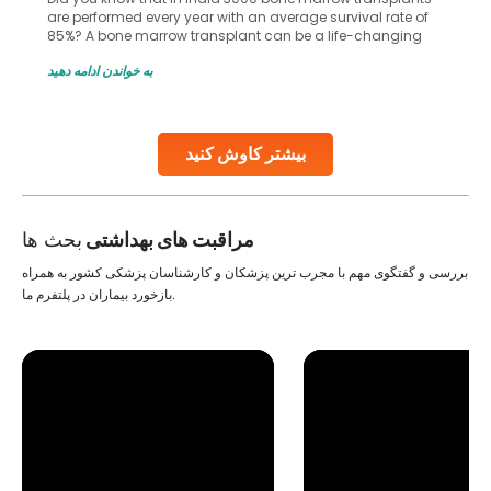
are performed every year with an average survival rate of
85%? A bone marrow transplant can be a life-changing
treatment for an individual, choosing the right hospital can
به خواندن ادامه دهید
make all the difference. India has some of the world’s
leading hospitals for bone marrow transplants.
Continue Reading
بیشتر کاوش کنید
مراقبت های بهداشتی
بحث ها
بررسی و گفتگوی مهم با مجرب ترین پزشکان و کارشناسان پزشکی کشور به همراه
بازخورد بیماران در پلتفرم ما.