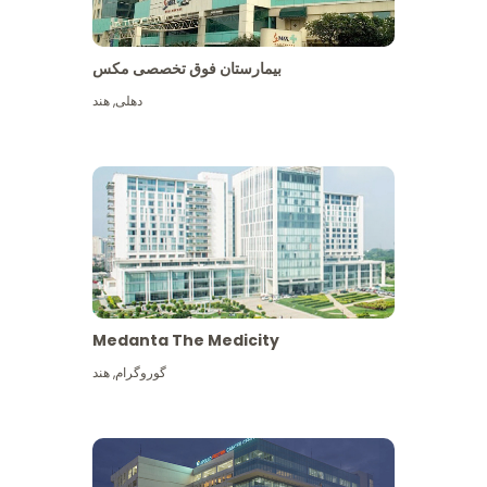
بیمارستان فوق تخصصی مکس
دهلی
,
هند
Medanta The Medicity
گوروگرام
,
هند