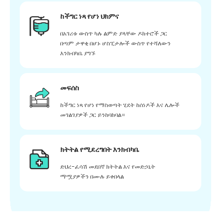
ከችግር ነጻ የሆነ ህክምና
በአገሪቱ ውስጥ ካሉ ልምድ ያላቸው ዶክተሮች ጋር
በጣም ታዋቂ በሆኑ ሆስፒታሎች ውስጥ የተሻለውን
እንክብካቤ ያግኙ
መፍሰስ
ከችግር ነጻ የሆነ የማስወጣት ሂደት ከሰነዶች እና ሌሎች
መገልገያዎች ጋር ይንከባከባል።
ክትትል የሚደረግበት እንክብካቤ
ድህረ-ፈሳሽ መደበኛ ክትትል እና የመድኃኒት
ማሟያዎችን በሙሉ ይቀበላል