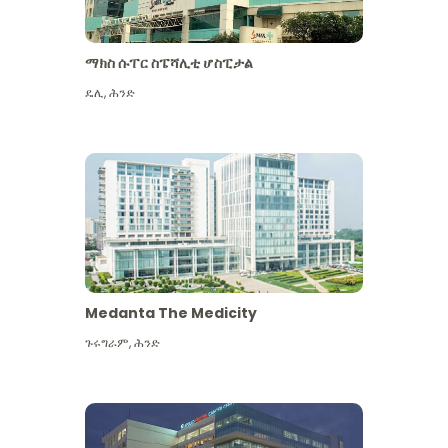
ማክስ ሱፐር ስፔሻሊቲ ሆስፒታል
ዴሊ
,
ሕንድ
Medanta The Medicity
ጉሩግራም
,
ሕንድ