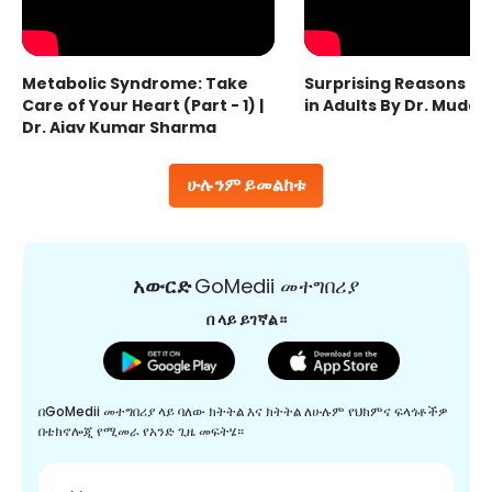
Metabolic Syndrome: Take
Surprising Reasons fo
Care of Your Heart (Part - 1) |
in Adults By Dr. Mudas
Dr. Ajay Kumar Sharma
ሁሉንም ይመልከቱ
አውርድ
GoMedii መተግበሪያ
በ ላይ ይገኛል።
በGoMedii መተግበሪያ ላይ ባለው ክትትል እና ክትትል ለሁሉም የህክምና ፍላጎቶችዎ
በቴክኖሎጂ የሚመራ የአንድ ጊዜ መፍትሄ።