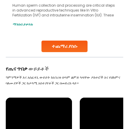
Human sperm collection and processing are critical steps
in advanced reproductive techniques like In Vitro
Fertilization (IVF) and intrauterine insemination (IUI). These
methods enable medical professionals to tackle fertility
ማንበብ ይቀጥሉ
challenges and help couples achieve their dream of
parenthood. Skilled technicians collect sperm using
specialized procedures to ensure optimal quality. Once
collected, they process the
ተጨማሪ ያስሱ
Continue Reading
የጤና ጥበቃ
ውይይቶች
ግምገማዎች እና አስፈላጊ ውይይት ከአገሪቱ በጣም ልምድ ካላቸው ዶክተሮች እና የህክምና
ባለሙያዎች ጋር ከታካሚ አስተያየቶች ጋር በመድረክ ላይ።