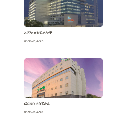
አፖሎ ሆስፒታሎች
ባንጋሎር
,
ሕንድ
ተጨማሪ ይመልከቱ
ፎርቲስ ሆስፒታል
ባንጋሎር
,
ሕንድ