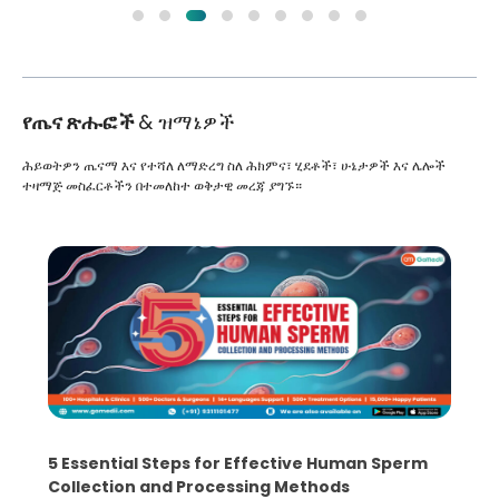
የጤና ጽሑፎች
& ዝማኔዎች
ሕይወትዎን ጤናማ እና የተሻለ ለማድረግ ስለ ሕክምና፣ ሂደቶች፣ ሁኔታዎች እና ሌሎች
ተዛማጅ መስፈርቶችን በተመለከተ ወቅታዊ መረጃ ያግኙ።
5 Essential Steps for Effective Human Sperm
Collection and Processing Methods