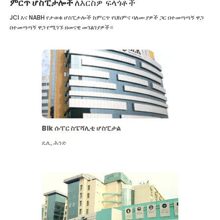
ምርጥ ሆስፒታሎች
ለእርስዎ ፍላጎቶች
JCI እና NABH የታወቁ ሆስፒታሎች ከምርጥ የህክምና ባለሙያዎች ጋር በተመጣጣኝ ዋጋ
በተመጣጣኝ ዋጋ የሚገኙ ዘመናዊ መገልገያዎች።
Blk ሱፐር ስፔሻሊቲ ሆስፒታል
ዴሊ
,
ሕንድ