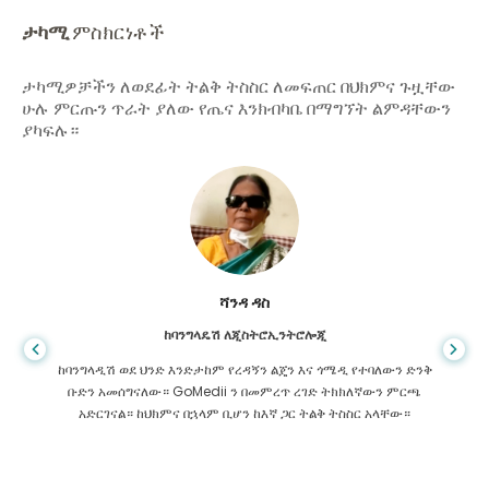
ታካሚ
ምስክርነቶች
ታካሚዎቻችን ለወደፊት ትልቅ ትስስር ለመፍጠር በህክምና ጉዟቸው
ሁሉ ምርጡን ጥራት ያለው የጤና እንክብካቤ በማግኘት ልምዳቸውን
ያካፍሉ።
ሻንዳ ዳስ
ከባንግላዴሽ ለጂስትሮኢንትሮሎጂ
ከባንግላዲሽ ወደ ህንድ እንድታከም የረዳኝን ልጄን እና ጎሜዲ የተባለውን ድንቅ
ቡድን አመሰግናለው። GoMedii ን በመምረጥ ረገድ ትክክለኛውን ምርጫ
አድርገናል። ከህክምና በኋላም ቢሆን ከእኛ ጋር ትልቅ ትስስር አላቸው።