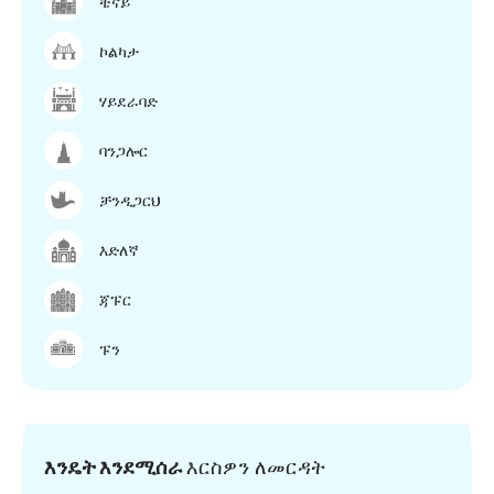
ቼናይ
ኮልካታ
ሃይደራባድ
ባንጋሎር
ቻንዲጋርህ
እድለኛ
ጃፑር
ፑን
እንዴት እንደሚሰራ
እርስዎን ለመርዳት