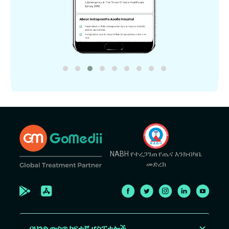
NABH የተረጋገጠ የጤና እንክብካቤ
መድረክ
በህንድ ውስጥ ከፍተኛ ሆስፒታሎች