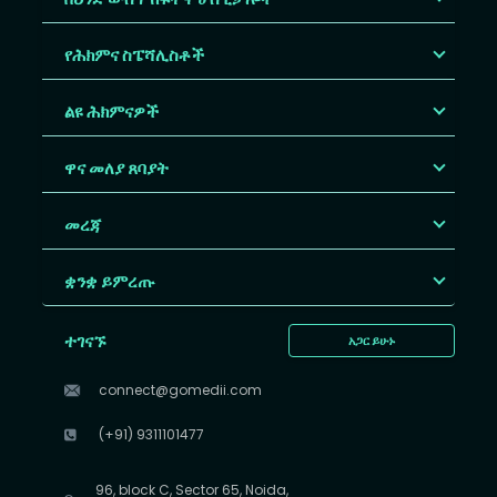
የሕክምና ስፔሻሊስቶች
ልዩ ሕክምናዎች
ዋና መለያ ጸባያት
መረጃ
ቋንቋ ይምረጡ
ተገናኙ
አጋር ይሁኑ
connect@gomedii.com
(+91) 9311101477
96, block C, Sector 65, Noida,