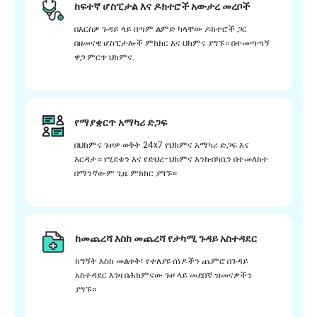
ከፍተኛ ሆስፒታል እና ዶክተሮች አውታረ መረቦች
በእርስዎ ጉዳይ ላይ በጣም ልምድ ካላቸው ዶክተሮች ጋር
በዘመናዊ ሆስፒታሎች ምክክር እና ህክምና ያግኙ። በተመጣጣኝ
ዋጋ ምርጥ ህክምና.
የማያቋርጥ አማካሪ ድጋፍ
በህክምና ጉዞዎ ወቅት 24x7 የህክምና አማካሪ ድጋፍ እና
እርዳታ። የሂደቱን እና የድህረ-ህክምና እንክብካቤን በተመለከተ
በማንኛውም ጊዜ ምክክር ያግኙ።
ከመጨረሻ እስከ መጨረሻ የታካሚ ጉዳይ አስተዳደር
ከግኝት እስከ መልቀቅ፣ የተለያዩ ሰነዶችን ጨምሮ በጉዳይ
አስተዳደር እገዛ በሕክምናው ጉዞ ላይ መደበኛ ዝመናዎችን
ያግኙ።