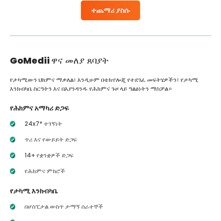
ተጨማሪ ያስሱ
GoMedii
ዋና መለያ ጸባያት
የታካሚውን ህክምና ማቃለል፣ እንዲሁም በቴክኖሎጂ የተደገፈ መፍትሄዎችን፣ የታካሚ
እንክብካቤ ስርዓትን እና በእያንዳንዱ የሕክምና ጉዞ ላይ ግልፅነትን ማስቻል።
የሕክምና አማካሪ ድጋፍ
24x7* ተገኝነት
ጥሪ እና የውይይት ድጋፍ
14+ የቋንቋዎች ድጋፍ
የሕክምና ምክሮች
የታካሚ እንክብካቤ
በሆስፒታል ውስጥ ታማኝ ሰራተኞች