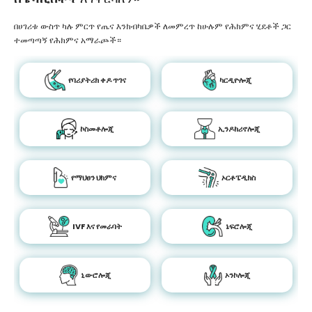
በሀገሪቱ ውስጥ ካሉ ምርጥ የጤና እንክብካቤዎች ለመምረጥ ከሁሉም የሕክምና ሂደቶች ጋር
ተመጣጣኝ የሕክምና አማራጮች።
የባሪያትሪክ ቀዶ ጥገና
ካርዲዮሎጂ
ኮስመቶሎጂ
ኢንዶክሪኖሎጂ
የማህፀን ህክምና
ኦርቶፔዲክስ
IVF እና የመራባት
ኔፍሮሎጂ
ኒውሮሎጂ
ኦንኮሎጂ