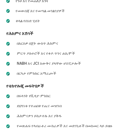
የጉዞ እና የመጠለያ እገዛ
የመውሰጃ እና የመጣል መገልገያዎች
ቀላል የሰነድ ሂደት
የሕክምና እሽጎች
በእርስዎ በጀት ውስጥ ሕክምና
ምርጥ ዶክተሮች እና የቀዶ ጥገና ሐኪሞች
NABH እና JCI እውቅና ያላቸው ሆስፒታሎች
በርካታ የምክክር አማራጮች
የቴክኖሎጂ መፍትሄዎች
በፍላጎት የቪዲዮ ምክክር
ደህንነቱ የተጠበቀ የጤና መዝገብ
ሕክምናዎን ይከታተሉ እና ያቅዱ
የመጽሐፍ የላብራቶሪ ሙከራዎች እና መድሃኒቶች በመስመር ላይ ይዘዙ