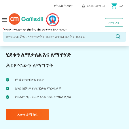
shopping_cart
የትራክ ትዕዛዝ
የአጋር መግቢያ
ጋሪ
menu
ስግን እን
*
ውስጥ በመፈለግ ላይ
Amharic
ቋንቋውን ከላይ ቀይር።
ሂደቱን ለማቃለል እና ለማዋሃድ
ሕክምናውን ለማግኘት
ምቹ የሆስፒታል ቆይታ
እንደ በጀትዎ የሆስፒታል ምርጫዎች
የሁሉም ጊዜ የጤና እንክብካቤ አማካሪ ድጋፍ
አሁን ያማክሩ