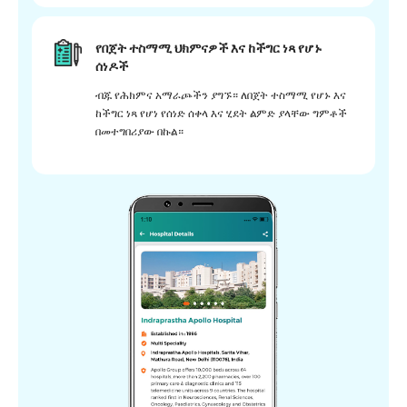
የበጀት ተስማሚ ህክምናዎች እና ከችግር ነጻ የሆኑ
ሰነዶች
ብጁ የሕክምና አማራጮችን ያግኙ። ለበጀት ተስማሚ የሆኑ እና
ከችግር ነጻ የሆነ የሰነድ ሰቀላ እና ሂደት ልምድ ያላቸው ግምቶች
በመተግበሪያው በኩል።