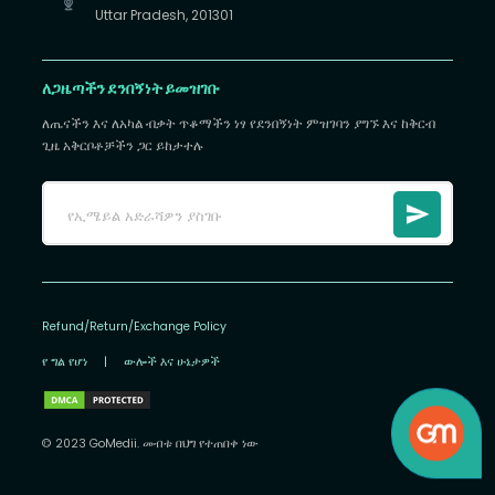
Uttar Pradesh, 201301
ለጋዜጣችን ደንበኝነት ይመዝገቡ
ለጤናችን እና ለአካል ብቃት ጥቆማችን ነፃ የደንበኝነት ምዝገባን ያግኙ እና ከቅርብ
ጊዜ አቅርቦቶቻችን ጋር ይከታተሉ
Refund/Return/Exchange Policy
የ ግል የሆነ
|
ውሎች እና ሁኔታዎች
© 2023 GoMedii. መብቱ በህግ የተጠበቀ ነው