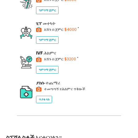
ግምገማ ጀምር
ሂፕ
መተካት
*
እሽጉ በ ጀምር
$4000
ግምገማ ጀምር
IVF
ሕክምና
*
እሽጉ በ ጀምር
$3200
ግምገማ ጀምር
ያስሱ
ተጨማሪ
ተመጣጣኝ የሕክምና ጥቅሎች
ጥያቄ ላክ
ስፔሻሊስቶች
እናቀርባለን።