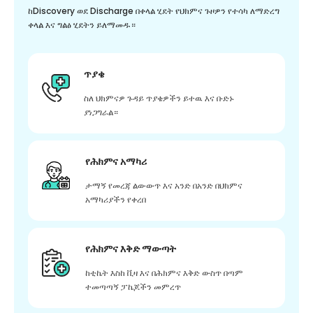
ከDiscovery ወደ Discharge በቀላል ሂደት የህክምና ጉዞዎን የተሳካ ለማድረግ
ቀላል እና ግልፅ ሂደትን ይለማመዱ።
ጥያቄ
ስለ ህክምናዎ ጉዳይ ጥያቄዎችን ይተዉ እና ቡድኑ
ያነጋግራል።
የሕክምና አማካሪ
ታማኝ የመረጃ ልውውጥ እና አንድ በአንድ በህክምና
አማካሪያችን የቀረበ
የሕክምና እቅድ ማውጣት
ከቲኬት እስከ ቪዛ እና በሕክምና እቅድ ውስጥ በጣም
ተመጣጣኝ ፓኬጆችን መምረጥ