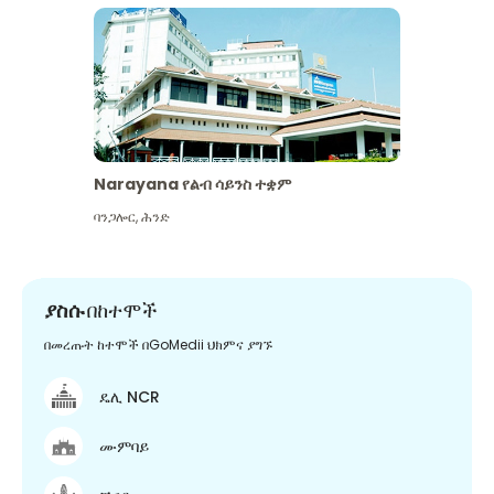
Narayana የልብ ሳይንስ ተቋም
ባንጋሎር
,
ሕንድ
ያስሱ
በከተሞች
በመረጡት ከተሞች በGoMedii ህክምና ያግኙ
ዴሊ NCR
ሙምባይ