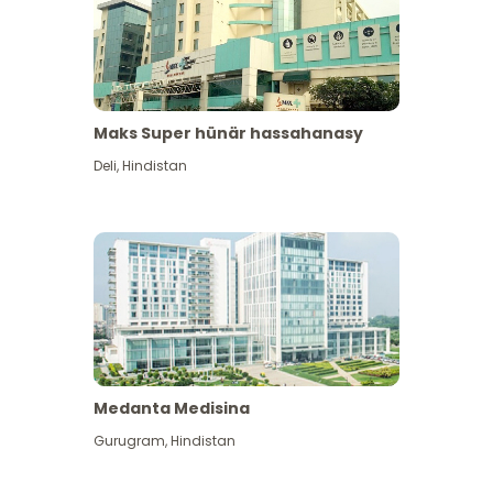
Maks Super hünär hassahanasy
Deli
,
Hindistan
Medanta Medisina
Gurugram
,
Hindistan