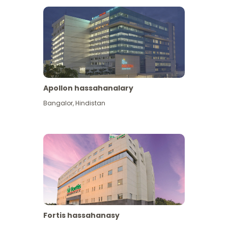
Apollon hassahanalary
Has giňişleýin gör
Bangalor
,
Hindistan
Fortis hassahanasy