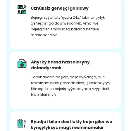
Üznüksiz geňeşçi goldawy
Bejergi syýahatyňyzda 24x7 lukmançylyk
geňeşçisi goldaw we kömek. Amal we
bejergiden soňky ideg barada hemişe
maslahat alyň.
Ahyrky hassa hassalaryny
dolandyrmak
Tapyndydan başlap, boşadylýança, dürli
resminamalary goşmak bilen, iş dolandyryş
kömegi bilen bejeriş syýahatynda yzygiderli
täzelikleri alyň.
Býudjet bilen dostlukly bejergiler we
kynçylyksyz mugt resminamalar