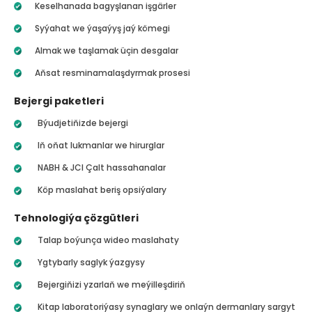
Keselhanada bagyşlanan işgärler
Syýahat we ýaşaýyş jaý kömegi
Almak we taşlamak üçin desgalar
Aňsat resminamalaşdyrmak prosesi
Bejergi paketleri
Býudjetiňizde bejergi
Iň oňat lukmanlar we hirurglar
NABH & JCI Çalt hassahanalar
Köp maslahat beriş opsiýalary
Tehnologiýa çözgütleri
Talap boýunça wideo maslahaty
Ygtybarly saglyk ýazgysy
Bejergiňizi yzarlaň we meýilleşdiriň
Kitap laboratoriýasy synaglary we onlaýn dermanlary sargyt