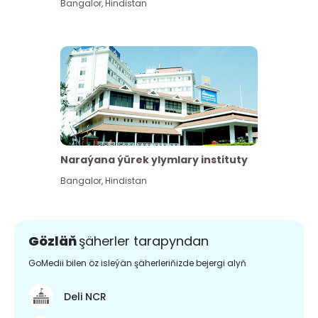
Bangalor
,
Hindistan
Naraýana ýürek ylymlary instituty
Bangalor
,
Hindistan
Gözläň
şäherler tarapyndan
GoMedii bilen öz isleýän şäherleriňizde bejergi alyň
Deli NCR