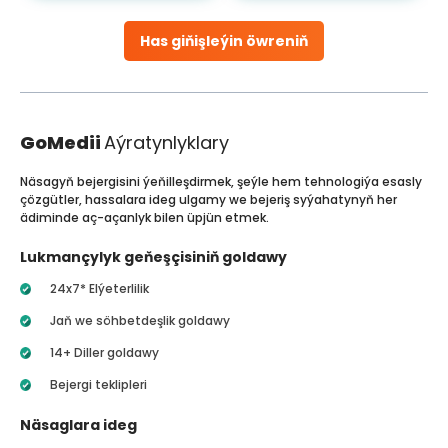
Has giňişleýin öwreniň
GoMedii
Aýratynlyklary
Näsagyň bejergisini ýeňilleşdirmek, şeýle hem tehnologiýa esasly
çözgütler, hassalara ideg ulgamy we bejeriş syýahatynyň her
ädiminde aç-açanlyk bilen üpjün etmek.
Lukmançylyk geňeşçisiniň goldawy
24x7* Elýeterlilik
Jaň we söhbetdeşlik goldawy
14+ Diller goldawy
Bejergi teklipleri
Näsaglara ideg