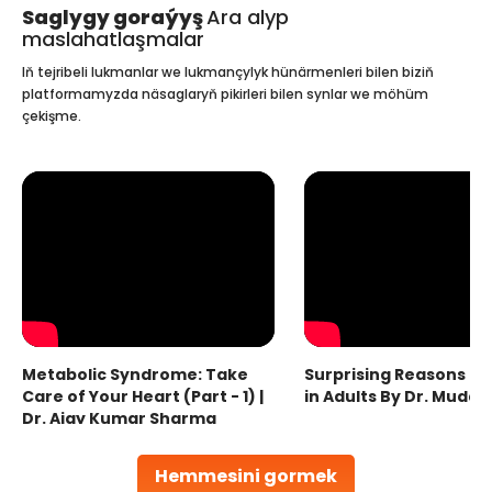
Saglygy goraýyş
Ara alyp
maslahatlaşmalar
Iň tejribeli lukmanlar we lukmançylyk hünärmenleri bilen biziň
platformamyzda näsaglaryň pikirleri bilen synlar we möhüm
çekişme.
Metabolic Syndrome: Take
Surprising Reasons fo
Care of Your Heart (Part - 1) |
in Adults By Dr. Mudas
Dr. Ajay Kumar Sharma
Hemmesini gormek