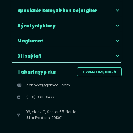
Specialöriteleşdirilen bejergiler
Aýratynlyklary
Maglumat
Dil saýlaň
Habarlaşyp dur
HYZMATDAŞ BOLUŇ
connect@gomedii.com
(+91) 9311101477
96, block C, Sector 65, Noida,
Uttar Pradesh, 201301