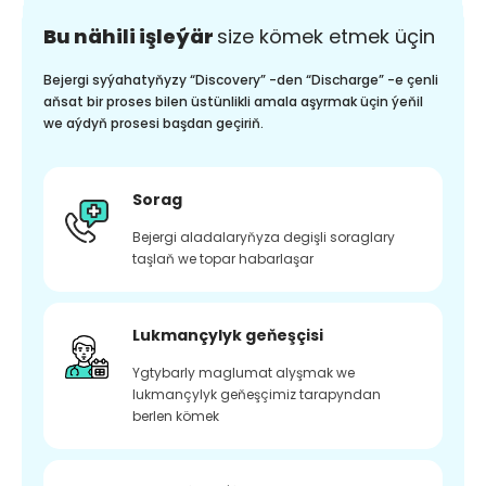
Bu nähili işleýär
size kömek etmek üçin
Bejergi syýahatyňyzy “Discovery” -den “Discharge” -e çenli
aňsat bir proses bilen üstünlikli amala aşyrmak üçin ýeňil
we aýdyň prosesi başdan geçiriň.
Sorag
Bejergi aladalaryňyza degişli soraglary
taşlaň we topar habarlaşar
Lukmançylyk geňeşçisi
Ygtybarly maglumat alyşmak we
lukmançylyk geňeşçimiz tarapyndan
berlen kömek