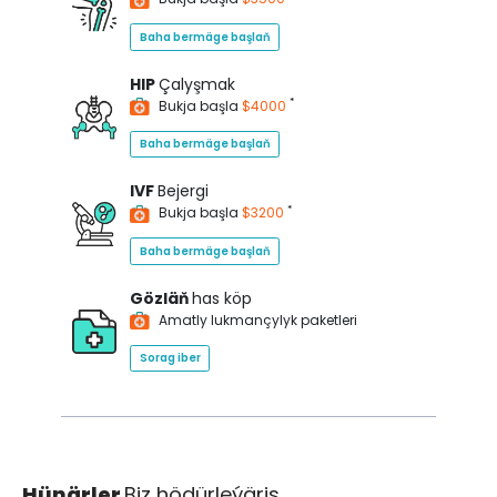
Baha bermäge başlaň
HIP
Çalyşmak
*
Bukja başla
$4000
Baha bermäge başlaň
IVF
Bejergi
*
Bukja başla
$3200
Baha bermäge başlaň
Gözläň
has köp
Amatly lukmançylyk paketleri
Sorag iber
Hünärler
Biz hödürleýäris