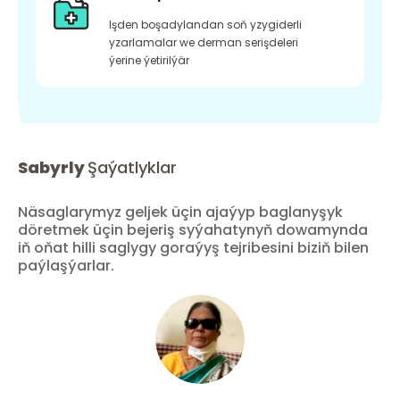
Işden boşadylandan soň yzygiderli
yzarlamalar we derman serişdeleri
ýerine ýetirilýär
Sabyrly
Şaýatlyklar
Näsaglarymyz geljek üçin ajaýyp baglanyşyk
döretmek üçin bejeriş syýahatynyň dowamynda
iň oňat hilli saglygy goraýyş tejribesini biziň bilen
paýlaşýarlar.