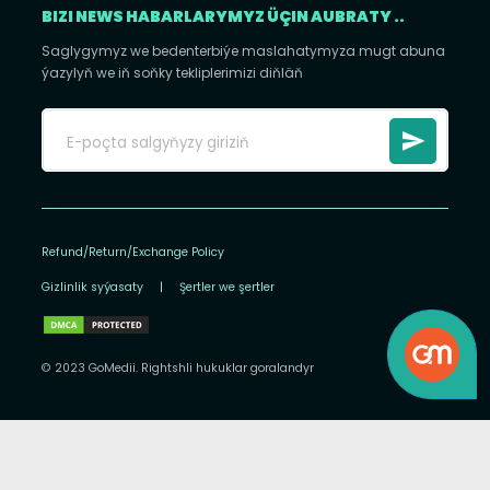
BIZI NEWS HABARLARYMYZ ÜÇIN AUBRATY ..
Saglygymyz we bedenterbiýe maslahatymyza mugt abuna
ýazylyň we iň soňky tekliplerimizi diňläň
Refund/Return/Exchange Policy
Gizlinlik syýasaty
|
Şertler we şertler
© 2023 GoMedii. Rightshli hukuklar goralandyr