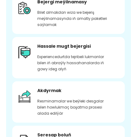
Bejergi meýilnamasy
Bilet almakdan wiza we bejeriş
meýilnamasynda iň amatly paketleri
saýlamak
Hassale mugt bejergisi
Experiencedurtda tejribeli lukmanlar
bilen iň abraýly hassahanalarda iň
gowy ideg alyň
Akdyrmak
Resminamalar we beýleki desgalar
bilen howlukmaç boşatma prosesi
alada edilýär
Seresap boluň