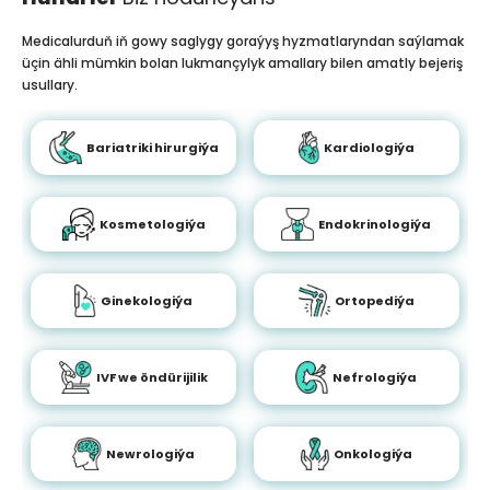
Medicalurduň iň gowy saglygy goraýyş hyzmatlaryndan saýlamak
üçin ähli mümkin bolan lukmançylyk amallary bilen amatly bejeriş
usullary.
Bariatriki hirurgiýa
Kardiologiýa
Kosmetologiýa
Endokrinologiýa
Ginekologiýa
Ortopediýa
IVF we öndürijilik
Nefrologiýa
Newrologiýa
Onkologiýa