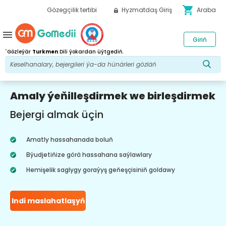
shopping_cart
Gözegçilik tertibi
Hyzmatdaş Giriş
Araba
menu
Giriň
*
Gözleýär
Turkmen
Dili ýokardan üýtgediň.
Amaly ýeňilleşdirmek we birleşdirmek
Bejergi almak üçin
Amatly hassahanada boluň
Býudjetiňize görä hassahana saýlawlary
Hemişelik saglygy goraýyş geňeşçisiniň goldawy
Indi maslahatlaşyň