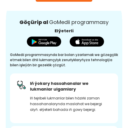
Göçürip al
GoMedii programmasy
Elýeterli
GoMedii programmasynda bar bolan yzarlamak we gözegçilik
etmek bilen ähli lukmançylyk zerurlyklaryňyza tehnologiýa
bilen işleýän bir gezeklik çözgüt.
Iň ýokary hassahanalar we
lukmanlar ulgamlary
Iň tejribeli lukmanlar bilen häzirki zaman
hassahanalarynda maslahat we bejergi
alyň. elýeterli bahada iň gowy bejergi.