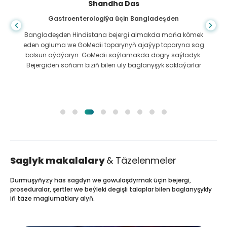
Shandha Das
Gastroenterologiýa üçin Bangladeşden
Bangladeşden Hindistana bejergi almakda maňa kömek
eden ogluma we GoMedii toparynyň ajaýyp toparyna sag
bolsun aýdýaryn. GoMedii saýlamakda dogry saýladyk.
Bejergiden soňam biziň bilen uly baglanyşyk saklaýarlar
Saglyk makalalary
& Täzelenmeler
Durmuşyňyzy has sagdyn we gowulaşdyrmak üçin bejergi,
proseduralar, şertler we beýleki degişli talaplar bilen baglanyşykly
iň täze maglumatlary alyň.