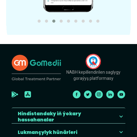
NABH kepillendirilen saglygy
goraýyş platformasy
Hindistandaky iň ýokary
hassahanalar
Lukmançylyk hünärleri