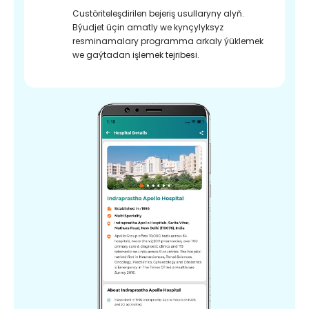
Custöriteleşdirilen bejeriş usullaryny alyň.
Býudjet üçin amatly we kynçylyksyz
resminamalary programma arkaly ýüklemek
we gaýtadan işlemek tejribesi.