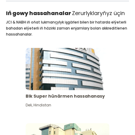
Iň gowy hassahanalar
Zerurlyklaryňyz üçin
JCI & NABH iň oňat lukmançylyk işgärleri bilen bir hatarda elýeterli
bahadan elýeterli iň häzirki zaman enjamlary bolan akkreditlenen
hassahanalar.
Blk Super hünärmen hassahanasy
Deli
,
Hindistan