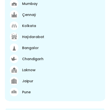
Mumbay
Çennaý
Kolkata
Haýdarabat
Bangalor
Chandigarh
Laknow
Jaipur
Pune