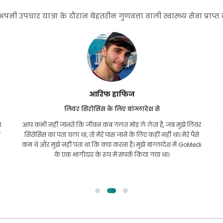
 उपचार यात्रा के दौरान बेहतरीन गुणवत्ता वाली स्वास्थ्य सेवा प्राप्
इशरत जहां
कार्डियोलॉजी के लिए बांग्लादेश से
र
गोमेडी के साथ साझा किया गया बंधन पुराना है। मैंने लगभग दो साल पहले
अपनी हृदय संबंधी समस्या के लिए उनसे संपर्क किया था। फिर भी, टीम
i
हमेशा से लगातार मदद करती रही है! मैं आमतौर पर मैक्स में अपना
नियमित चेकअप करवाने के लिए समय-समय पर उनसे संपर्क करता हूं,
आशा है कि अल्लाह टीम को अच्छी भावना में रखेगा।