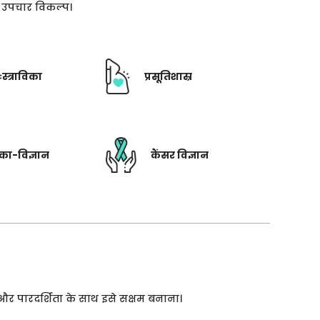
ती उपचार विकल्प।
ःस्त्राविका
प्रसूतिशास्र
रिका-विज्ञान
कैंसर विज्ञान
 और पारदर्शिता के साथ इसे सक्षम बनाना।