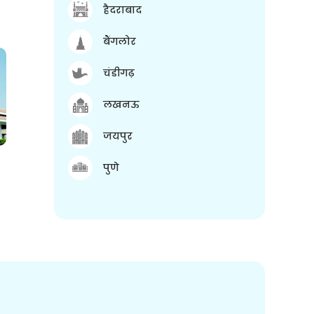
हैदराबाद
बैंगलोर
चंडीगढ़
लखनऊ
जयपुर
पुणे