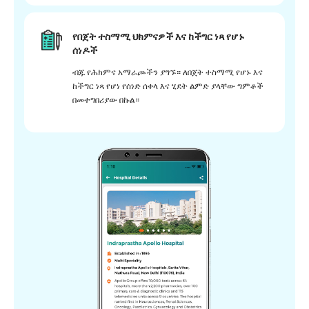
የበጀት ተስማሚ ህክምናዎች እና ከችግር ነጻ የሆኑ
ሰነዶች
ብጁ የሕክምና አማራጮችን ያግኙ። ለበጀት ተስማሚ የሆኑ እና
ከችግር ነጻ የሆነ የሰነድ ሰቀላ እና ሂደት ልምድ ያላቸው ግምቶች
በመተግበሪያው በኩል።