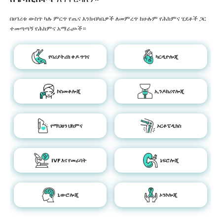
በሀገሪቱ ውስጥ ካሉ ምርጥ የጤና እንክብካቤዎች ለመምረጥ ከሁሉም የሕክምና ሂደቶች ጋር
ተመጣጣኝ የሕክምና አማራጮች።
የባሪያትሪክ ቀዶ ጥገና
ካርዲዮሎጂ
ኮስመቶሎጂ
ኢንዶክሪኖሎጂ
የማህፀን ህክምና
ኦርቶፔዲክስ
IVF እና የመራባት
ኔፍሮሎጂ
ኒውሮሎጂ
ኦንኮሎጂ