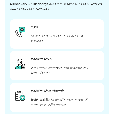
ከDiscovery ወደ Discharge በቀላል ሂደት የህክምና ጉዞዎን የተሳካ ለማድረግ
ቀላል እና ግልፅ ሂደትን ይለማመዱ።
ጥያቄ
ስለ ህክምናዎ ጉዳይ ጥያቄዎችን ይተዉ እና ቡድኑ
ያነጋግራል።
የሕክምና አማካሪ
ታማኝ የመረጃ ልውውጥ እና አንድ በአንድ በህክምና
አማካሪያችን የቀረበ
የሕክምና እቅድ ማውጣት
ከቲኬት እስከ ቪዛ እና በሕክምና እቅድ ውስጥ በጣም
ተመጣጣኝ ፓኬጆችን መምረጥ