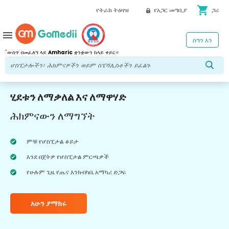
shopping_cart
የትራክ ትዕዛዝ
የአጋር መግቢያ
ጋሪ
menu
ስግን እን
*
ውስጥ በመፈለግ ላይ
Amharic
ቋንቋውን ከላይ ቀይር።
ሂደቱን ለማቃለል እና ለማዋሃድ
ሕክምናውን ለማግኘት
ምቹ የሆስፒታል ቆይታ
እንደ በጀትዎ የሆስፒታል ምርጫዎች
የሁሉም ጊዜ የጤና እንክብካቤ አማካሪ ድጋፍ
አሁን ያማክሩ