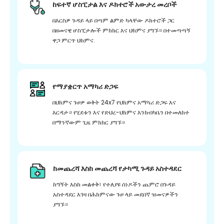
ከፍተኛ ሆስፒታል እና ዶክተሮች አውታረ መረቦች
በእርስዎ ጉዳይ ላይ በጣም ልምድ ካላቸው ዶክተሮች ጋር
በዘመናዊ ሆስፒታሎች ምክክር እና ህክምና ያግኙ። በተመጣጣኝ
ዋጋ ምርጥ ህክምና.
የማያቋርጥ አማካሪ ድጋፍ
በህክምና ጉዞዎ ወቅት 24x7 የህክምና አማካሪ ድጋፍ እና
እርዳታ። የሂደቱን እና የድህረ-ህክምና እንክብካቤን በተመለከተ
በማንኛውም ጊዜ ምክክር ያግኙ።
ከመጨረሻ እስከ መጨረሻ የታካሚ ጉዳይ አስተዳደር
ከግኝት እስከ መልቀቅ፣ የተለያዩ ሰነዶችን ጨምሮ በጉዳይ
አስተዳደር እገዛ በሕክምናው ጉዞ ላይ መደበኛ ዝመናዎችን
ያግኙ።