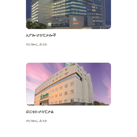
አፖሎ ሆስፒታሎች
ባንጋሎር
,
ሕንድ
ተጨማሪ ይመልከቱ
ፎርቲስ ሆስፒታል
ባንጋሎር
,
ሕንድ