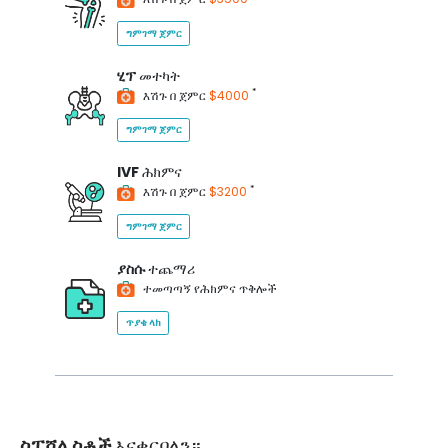
ግምገማ ጀምር
ሂፕ
መተካት
*
እሽጉ በ ጀምር
$4000
ግምገማ ጀምር
IVF
ሕክምና
*
እሽጉ በ ጀምር
$3200
ግምገማ ጀምር
ያስሱ
ተጨማሪ
ተመጣጣኝ የሕክምና ጥቅሎች
ጥያቄ ላክ
ስፔሻሊስቶች
እናቀርባለን።