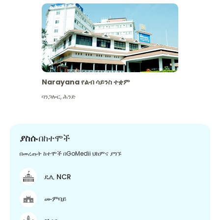
Narayana የልብ ሳይንስ ተቋም
ባንጋሎር
,
ሕንድ
ያስሱ
በከተሞች
በመረጡት ከተሞች በGoMedii ህክምና ያግኙ
ዴሊ NCR
ሙምባይ