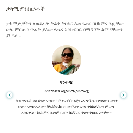
ታካሚ
ምስክርነቶች
ታካሚዎቻችን ለወደፊት ትልቅ ትስስር ለመፍጠር በህክምና ጉዟቸው
ሁሉ ምርጡን ጥራት ያለው የጤና እንክብካቤ በማግኘት ልምዳቸውን
ያካፍሉ።
ሻንዳ ዳስ
ከባንግላዴሽ ለጂስትሮኢንትሮሎጂ
ከባንግላዲሽ ወደ ህንድ እንድታከም የረዳኝን ልጄን እና ጎሜዲ የተባለውን ድንቅ
ቡድን አመሰግናለው። GoMedii ን በመምረጥ ረገድ ትክክለኛውን ምርጫ
አድርገናል። ከህክምና በኋላም ቢሆን ከእኛ ጋር ትልቅ ትስስር አላቸው።