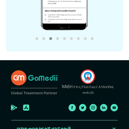
NABH የተረጋገጠ የጤና እንክብካቤ
መድረክ
በህንድ ውስጥ ከፍተኛ ሆስፒታሎች