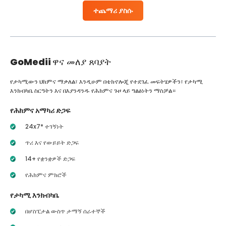
ተጨማሪ ያስሱ
GoMedii
ዋና መለያ ጸባያት
የታካሚውን ህክምና ማቃለል፣ እንዲሁም በቴክኖሎጂ የተደገፈ መፍትሄዎችን፣ የታካሚ
እንክብካቤ ስርዓትን እና በእያንዳንዱ የሕክምና ጉዞ ላይ ግልፅነትን ማስቻል።
የሕክምና አማካሪ ድጋፍ
24x7* ተገኝነት
ጥሪ እና የውይይት ድጋፍ
14+ የቋንቋዎች ድጋፍ
የሕክምና ምክሮች
የታካሚ እንክብካቤ
በሆስፒታል ውስጥ ታማኝ ሰራተኞች