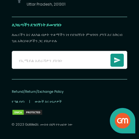
Uttar Pradesh, 201301
ለጋዜጣችን ደንበኝነት ይመዝገቡ
ለጤናችን እና ለአካል ብቃት ጥቆማችን ነፃ የደንበኝነት ምዝገባን ያግኙ እና ከቅርብ
ጊዜ አቅርቦቶቻችን ጋር ይከታተሉ
Refund/Return/Exchange Policy
የ ግል የሆነ
|
ውሎች እና ሁኔታዎች
© 2023 GoMedii. መብቱ በህግ የተጠበቀ ነው