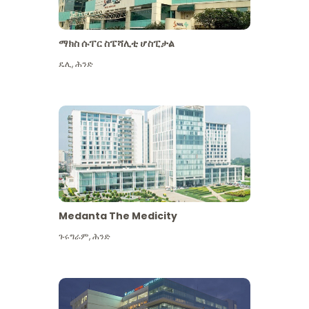
ማክስ ሱፐር ስፔሻሊቲ ሆስፒታል
ዴሊ
,
ሕንድ
Medanta The Medicity
ጉሩግራም
,
ሕንድ