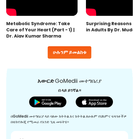
Metabolic Syndrome: Take
Surprising Reasons fo
Care of Your Heart (Part - 1) |
in Adults By Dr. Mudas
Dr. Ajay Kumar Sharma
ሁሉንም ይመልከቱ
አውርድ
GoMedii መተግበሪያ
በ ላይ ይገኛል።
በGoMedii መተግበሪያ ላይ ባለው ክትትል እና ክትትል ለሁሉም የህክምና ፍላጎቶችዎ
በቴክኖሎጂ የሚመራ የአንድ ጊዜ መፍትሄ።