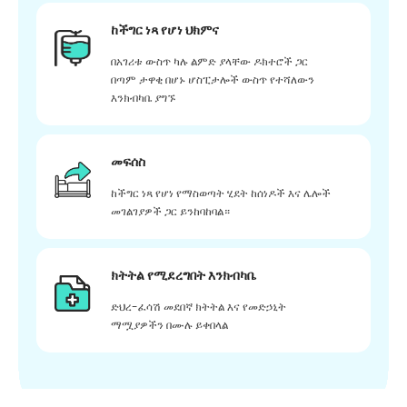
ከችግር ነጻ የሆነ ህክምና
በአገሪቱ ውስጥ ካሉ ልምድ ያላቸው ዶክተሮች ጋር
በጣም ታዋቂ በሆኑ ሆስፒታሎች ውስጥ የተሻለውን
እንክብካቤ ያግኙ
መፍሰስ
ከችግር ነጻ የሆነ የማስወጣት ሂደት ከሰነዶች እና ሌሎች
መገልገያዎች ጋር ይንከባከባል።
ክትትል የሚደረግበት እንክብካቤ
ድህረ-ፈሳሽ መደበኛ ክትትል እና የመድኃኒት
ማሟያዎችን በሙሉ ይቀበላል