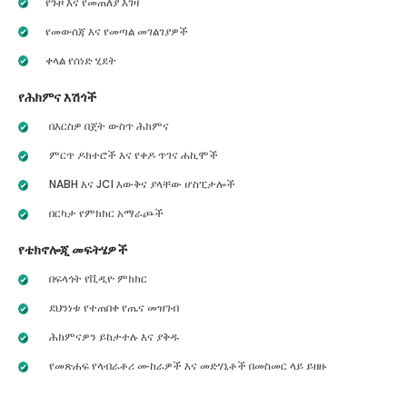
የጉዞ እና የመጠለያ እገዛ
የመውሰጃ እና የመጣል መገልገያዎች
ቀላል የሰነድ ሂደት
የሕክምና እሽጎች
በእርስዎ በጀት ውስጥ ሕክምና
ምርጥ ዶክተሮች እና የቀዶ ጥገና ሐኪሞች
NABH እና JCI እውቅና ያላቸው ሆስፒታሎች
በርካታ የምክክር አማራጮች
የቴክኖሎጂ መፍትሄዎች
በፍላጎት የቪዲዮ ምክክር
ደህንነቱ የተጠበቀ የጤና መዝገብ
ሕክምናዎን ይከታተሉ እና ያቅዱ
የመጽሐፍ የላብራቶሪ ሙከራዎች እና መድሃኒቶች በመስመር ላይ ይዘዙ