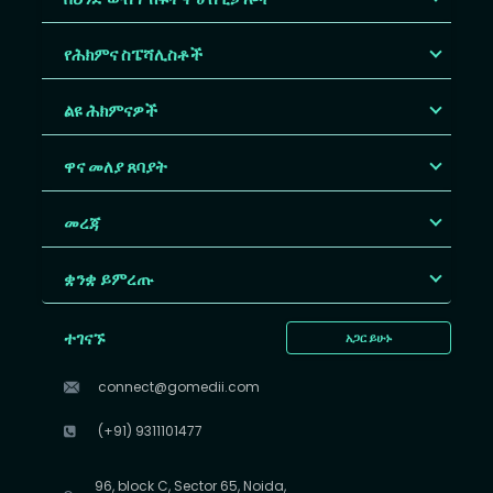
የሕክምና ስፔሻሊስቶች
ልዩ ሕክምናዎች
ዋና መለያ ጸባያት
መረጃ
ቋንቋ ይምረጡ
ተገናኙ
አጋር ይሁኑ
connect@gomedii.com
(+91) 9311101477
96, block C, Sector 65, Noida,