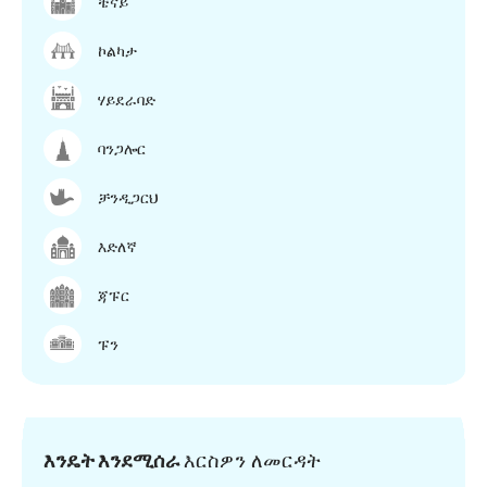
ቼናይ
ኮልካታ
ሃይደራባድ
ባንጋሎር
ቻንዲጋርህ
እድለኛ
ጃፑር
ፑን
እንዴት እንደሚሰራ
እርስዎን ለመርዳት