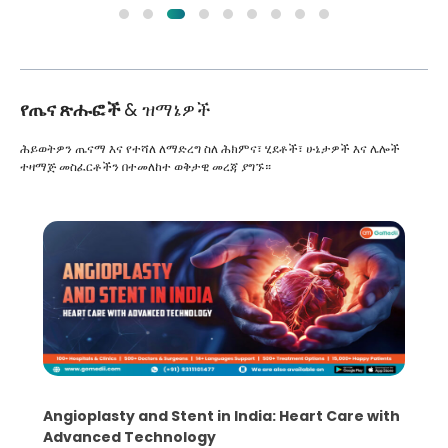
የጤና ጽሑፎች
& ዝማኔዎች
ሕይወትዎን ጤናማ እና የተሻለ ለማድረግ ስለ ሕክምና፣ ሂደቶች፣ ሁኔታዎች እና ሌሎች
ተዛማጅ መስፈርቶችን በተመለከተ ወቅታዊ መረጃ ያግኙ።
5 Essential Steps for Effective Human Sperm
Collection and Processing Methods