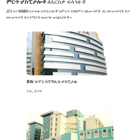
ምርጥ ሆስፒታሎች
ለእርስዎ ፍላጎቶች
JCI እና NABH የታወቁ ሆስፒታሎች ከምርጥ የህክምና ባለሙያዎች ጋር በተመጣጣኝ ዋጋ
በተመጣጣኝ ዋጋ የሚገኙ ዘመናዊ መገልገያዎች።
Blk ሱፐር ስፔሻሊቲ ሆስፒታል
ዴሊ
,
ሕንድ