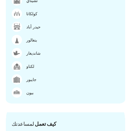
تشيناي
كولكاتا
حيدر أباد
بنغالور
شانديغار
لكناو
جايبور
بيون
كيف تعمل
لمساعدتك