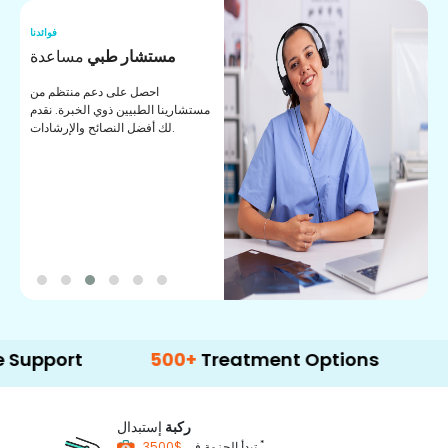
نا
فوائدنا
ت
مستشار طبي
مساعدة
ت
احصل على دعم منتظم من
مستشارينا الطبيين ذوي الخبرة. نقدم
ا
لك أفضل النصائح والإرشادات.
ي
ة
t
500+
Treatment Options
ركبة
إستبدال
*
$3500
تبدأ الحزمة في