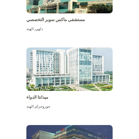
مستشفى ماكس سوبر التخصصي
دلهي
,
الهند
ميدانتا الدواء
جوروجرام
,
الهند