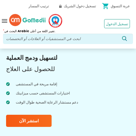
shopping_cart
عربة التسوق
تسجيل دخول الشريك
ترتيب المسار
menu
تسجيل الدخول
*
تغيير اللغة من أعلى.
Arabic
البحث في
لتسهيل ودمج العملية
للحصول على العلاج
إقامة مريحة في المستشفى
اختيارات المستشفى حسب ميزانيتك
دعم مستشار الرعاية الصحية طوال الوقت
استشر الآن