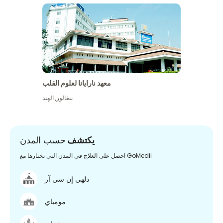
معهد نارايانا لعلوم القلب
بنغالور
,
الهند
يكتشف
حسب المدن
احصل على العلاج في المدن التي تختارها مع GoMedii
دلهي إن سي آر
مومباي