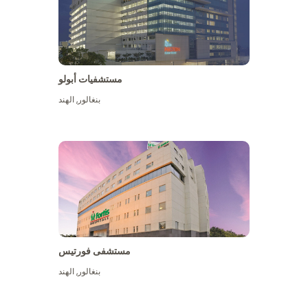
مستشفيات أبولو
بنغالور
,
الهند
عرض المزيد
مستشفى فورتيس
بنغالور
,
الهند