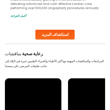
in advanced reproductive techniques like In Vitro
Fertilization (IVF) and intrauterine insemination (IUI). These
methods enable medical professionals to tackle fertility
أكمل القراءة
challenges and help couples achieve their dream of
parenthood. Skilled technicians collect sperm using
specialized procedures to ensure optimal quality. Once
collected, they process the
استكشاف المزيد
Continue Reading
رعاية صحية
مناقشات
المراجعات والمناقشات المهمة مع أكثر الأطباء والخبراء الطبيين خبرة في البلاد إلى
جانب تعليقات المرضى على منصتنا.