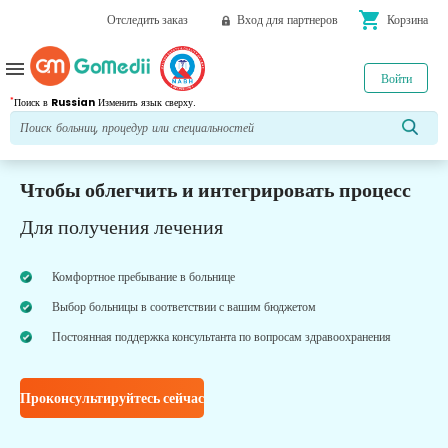
shopping_cart
Отследить заказ
Вход для партнеров
Корзина
menu
Войти
*
Поиск в
Russian
Изменить язык сверху.
Чтобы облегчить и интегрировать процесс
Для получения лечения
Комфортное пребывание в больнице
Выбор больницы в соответствии с вашим бюджетом
Постоянная поддержка консультанта по вопросам здравоохранения
Проконсультируйтесь сейчас