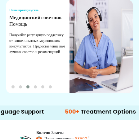
Наши преимущества
Н
Медицинский советник
О
Помощь
К
Получайте регулярную поддержку
О
от наших опытных медицинских
с
консультантов. Предоставление вам
п
лучших советов и рекомендаций.
в
о
upport
500+
Treatment Options
Колено
Замена
*
Пакет начинается с
$3500