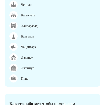
Ченнаи
Калькутта
Хайдарабад
Бангалор
Чандигарх
Лакхнау
Джайпур
Пуна
Как это работает
чтобы помочь вам