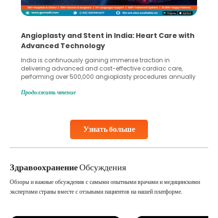
5 Essential Steps for Effective Human Sperm
Collection and Processing Methods
Human sperm collection and processing are critical steps
in advanced reproductive techniques like In Vitro
Fertilization (IVF) and intrauterine insemination (IUI). These
methods enable medical professionals to tackle fertility
Продолжить чтение
challenges and help couples achieve their dream of
parenthood. Skilled technicians collect sperm using
specialized procedures to ensure optimal quality. Once
collected, they process the
Узнать больше
Continue Reading
Здравоохранение
Обсуждения
Обзоры и важные обсуждения с самыми опытными врачами и медицинскими
экспертами страны вместе с отзывами пациентов на нашей платформе.