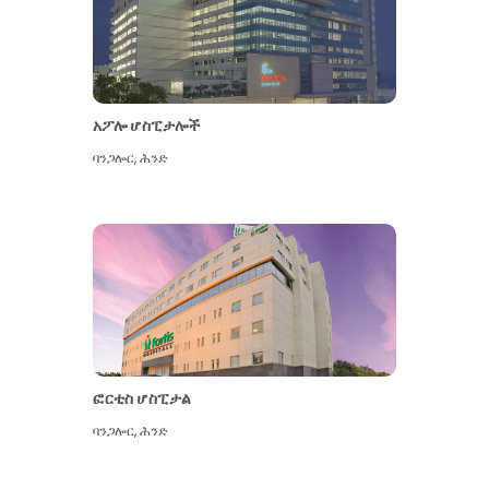
አፖሎ ሆስፒታሎች
ባንጋሎር
,
ሕንድ
ተጨማሪ ይመልከቱ
ፎርቲስ ሆስፒታል
ባንጋሎር
,
ሕንድ