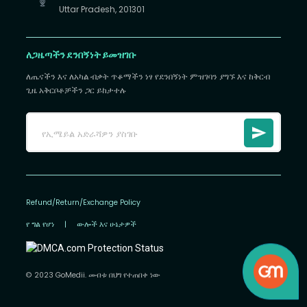
Uttar Pradesh, 201301
ለጋዜጣችን ደንበኝነት ይመዝገቡ
ለጤናችን እና ለአካል ብቃት ጥቆማችን ነፃ የደንበኝነት ምዝገባን ያግኙ እና ከቅርብ
ጊዜ አቅርቦቶቻችን ጋር ይከታተሉ
Refund/Return/Exchange Policy
የ ግል የሆነ
|
ውሎች እና ሁኔታዎች
© 2023 GoMedii. መብቱ በህግ የተጠበቀ ነው