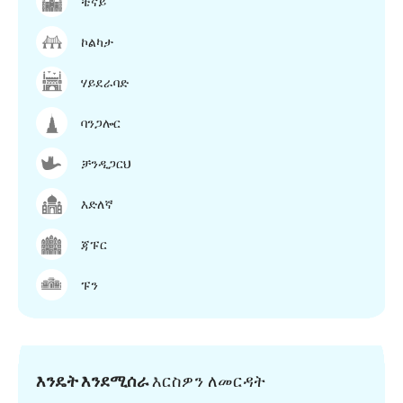
ቼናይ
ኮልካታ
ሃይደራባድ
ባንጋሎር
ቻንዲጋርህ
እድለኛ
ጃፑር
ፑን
እንዴት እንደሚሰራ
እርስዎን ለመርዳት