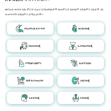
በሀገሪቱ ውስጥ ካሉ ምርጥ የጤና እንክብካቤዎች ለመምረጥ ከሁሉም የሕክምና ሂደቶች ጋር
ተመጣጣኝ የሕክምና አማራጮች።
የባሪያትሪክ ቀዶ ጥገና
ካርዲዮሎጂ
ኮስመቶሎጂ
ኢንዶክሪኖሎጂ
የማህፀን ህክምና
ኦርቶፔዲክስ
IVF እና የመራባት
ኔፍሮሎጂ
ኒውሮሎጂ
ኦንኮሎጂ