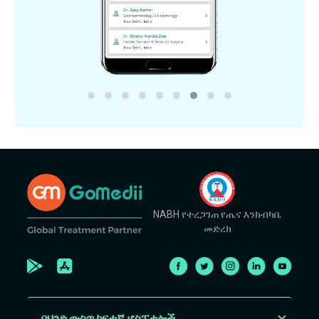
NABH የተረጋገጠ የጤና እንክብካቤ
መድረክ
በህንድ ውስጥ ከፍተኛ ሆስፒታሎች