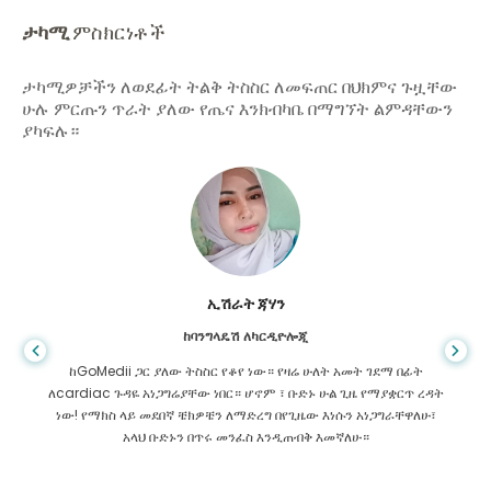
ታካሚ
ምስክርነቶች
ታካሚዎቻችን ለወደፊት ትልቅ ትስስር ለመፍጠር በህክምና ጉዟቸው
ሁሉ ምርጡን ጥራት ያለው የጤና እንክብካቤ በማግኘት ልምዳቸውን
ያካፍሉ።
ኢሽራት ጃሃን
ከባንግላዴሽ ለካርዲዮሎጂ
ከGoMedii ጋር ያለው ትስስር የቆየ ነው። የዛሬ ሁለት አመት ገደማ በፊት
ለcardiac ጉዳዬ አነጋግሬያቸው ነበር። ሆኖም ፣ ቡድኑ ሁል ጊዜ የማያቋርጥ ረዳት
ነው! የማክስ ላይ መደበኛ ቼክዎቼን ለማድረግ በየጊዜው እነሱን አነጋግራቸዋለሁ፣
አላህ ቡድኑን በጥሩ መንፈስ እንዲጠብቅ እመኛለሁ።