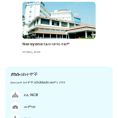
Narayana የልብ ሳይንስ ተቋም
ባንጋሎር
,
ሕንድ
ያስሱ
በከተሞች
በመረጡት ከተሞች በGoMedii ህክምና ያግኙ
ዴሊ NCR
ሙምባይ