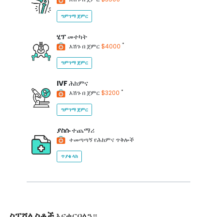
ግምገማ ጀምር
ሂፕ
መተካት
*
እሽጉ በ ጀምር
$4000
ግምገማ ጀምር
IVF
ሕክምና
*
እሽጉ በ ጀምር
$3200
ግምገማ ጀምር
ያስሱ
ተጨማሪ
ተመጣጣኝ የሕክምና ጥቅሎች
ጥያቄ ላክ
ስፔሻሊስቶች
እናቀርባለን።