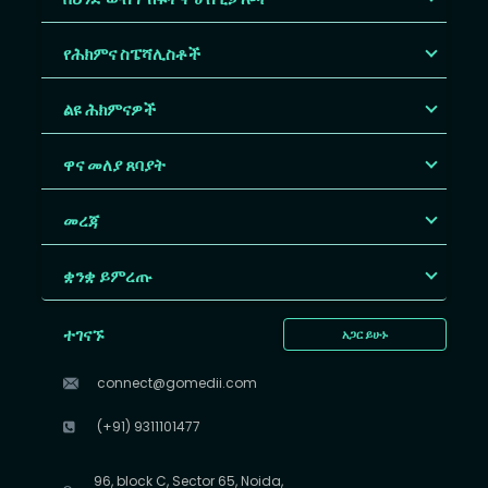
የሕክምና ስፔሻሊስቶች
ልዩ ሕክምናዎች
ዋና መለያ ጸባያት
መረጃ
ቋንቋ ይምረጡ
ተገናኙ
አጋር ይሁኑ
connect@gomedii.com
(+91) 9311101477
96, block C, Sector 65, Noida,