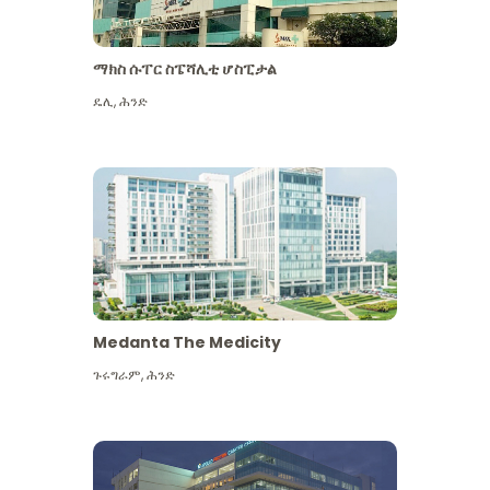
ማክስ ሱፐር ስፔሻሊቲ ሆስፒታል
ዴሊ
,
ሕንድ
Medanta The Medicity
ጉሩግራም
,
ሕንድ