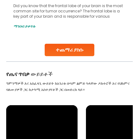
In vitro fertilization (IVF) is a great option for the treatment
for infertility and widely known across the globe. It allows
many couples to start a family when natural conception
gets difficult. However, if you’re considering IVF without your
ማንበብ ይቀጥሉ
husband consent as he doesn’t support the idea then this
situation becomes complex for women not
Continue Reading
ተጨማሪ ያስሱ
የጤና ጥበቃ
ውይይቶች
ግምገማዎች እና አስፈላጊ ውይይት ከአገሪቱ በጣም ልምድ ካላቸው ዶክተሮች እና የህክምና
ባለሙያዎች ጋር ከታካሚ አስተያየቶች ጋር በመድረክ ላይ።