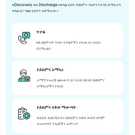
ከDiscovery ወደ Discharge በቀላል ሂደት የህክምና ጉዞዎን የተሳካ ለማድረግ
ቀላል እና ግልፅ ሂደትን ይለማመዱ።
ጥያቄ
ስለ ህክምናዎ ጉዳይ ጥያቄዎችን ይተዉ እና ቡድኑ
ያነጋግራል።
የሕክምና አማካሪ
ታማኝ የመረጃ ልውውጥ እና አንድ በአንድ በህክምና
አማካሪያችን የቀረበ
የሕክምና እቅድ ማውጣት
ከቲኬት እስከ ቪዛ እና በሕክምና እቅድ ውስጥ በጣም
ተመጣጣኝ ፓኬጆችን መምረጥ