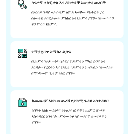
ከፍተኛ ሆስፒታል እና ዶክተሮች አውታረ መረቦች
በእርስዎ ጉዳይ ላይ በጣም ልምድ ካላቸው ዶክተሮች ጋር
በዘመናዊ ሆስፒታሎች ምክክር እና ህክምና ያግኙ። በተመጣጣኝ
ዋጋ ምርጥ ህክምና.
የማያቋርጥ አማካሪ ድጋፍ
በህክምና ጉዞዎ ወቅት 24x7 የህክምና አማካሪ ድጋፍ እና
እርዳታ። የሂደቱን እና የድህረ-ህክምና እንክብካቤን በተመለከተ
በማንኛውም ጊዜ ምክክር ያግኙ።
ከመጨረሻ እስከ መጨረሻ የታካሚ ጉዳይ አስተዳደር
ከግኝት እስከ መልቀቅ፣ የተለያዩ ሰነዶችን ጨምሮ በጉዳይ
አስተዳደር እገዛ በሕክምናው ጉዞ ላይ መደበኛ ዝመናዎችን
ያግኙ።