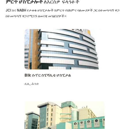
ምርጥ ሆስፒታሎች
ለእርስዎ ፍላጎቶች
JCI እና NABH የታወቁ ሆስፒታሎች ከምርጥ የህክምና ባለሙያዎች ጋር በተመጣጣኝ ዋጋ
በተመጣጣኝ ዋጋ የሚገኙ ዘመናዊ መገልገያዎች።
Blk ሱፐር ስፔሻሊቲ ሆስፒታል
ዴሊ
,
ሕንድ