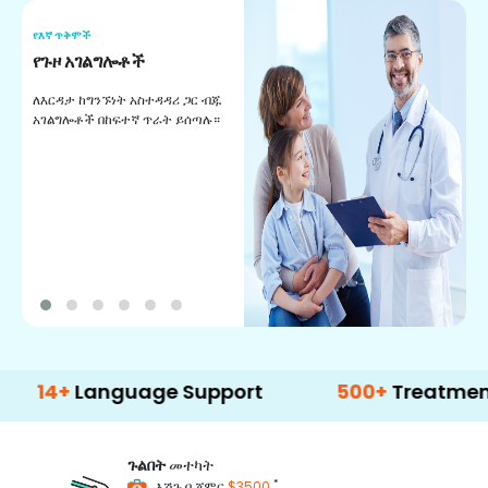
የእኛ ጥቅሞች
የ
የጉዞ አገልግሎቶች
የ
የ
ለእርዳታ ከግንኙነት አስተዳዳሪ ጋር ብጁ
አገልግሎቶች በከፍተኛ ጥራት ይሰጣሉ።
ች
ለ
የ
በ
ዝ
+
Language Support
500+
Treatment Opti
ጉልበት
መተካት
*
እሽጉ በ ጀምር
$3500