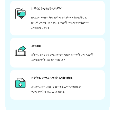
ከችግር ነጻ የሆነ ህክምና
በአገሪቱ ውስጥ ካሉ ልምድ ያላቸው ዶክተሮች ጋር
በጣም ታዋቂ በሆኑ ሆስፒታሎች ውስጥ የተሻለውን
እንክብካቤ ያግኙ
መፍሰስ
ከችግር ነጻ የሆነ የማስወጣት ሂደት ከሰነዶች እና ሌሎች
መገልገያዎች ጋር ይንከባከባል።
ክትትል የሚደረግበት እንክብካቤ
ድህረ-ፈሳሽ መደበኛ ክትትል እና የመድኃኒት
ማሟያዎችን በሙሉ ይቀበላል