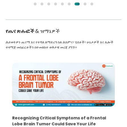
የጤና ጽሑፎች
& ዝማኔዎች
ሕይወትዎን ጤናማ እና የተሻለ ለማድረግ ስለ ሕክምና፣ ሂደቶች፣ ሁኔታዎች እና ሌሎች
ተዛማጅ መስፈርቶችን በተመለከተ ወቅታዊ መረጃ ያግኙ።
What You Need to Know Before Taking the
Step Towards IVF Without Husband’s Consent