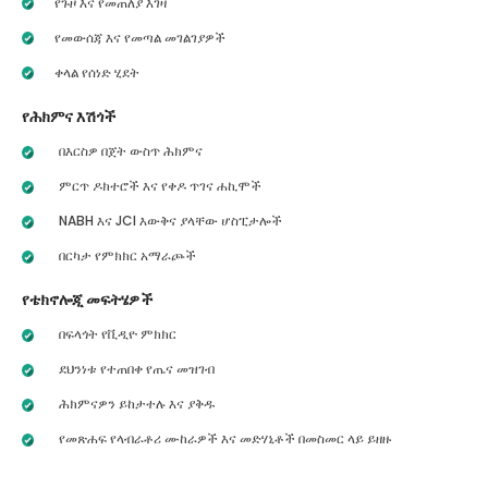
የጉዞ እና የመጠለያ እገዛ
የመውሰጃ እና የመጣል መገልገያዎች
ቀላል የሰነድ ሂደት
የሕክምና እሽጎች
በእርስዎ በጀት ውስጥ ሕክምና
ምርጥ ዶክተሮች እና የቀዶ ጥገና ሐኪሞች
NABH እና JCI እውቅና ያላቸው ሆስፒታሎች
በርካታ የምክክር አማራጮች
የቴክኖሎጂ መፍትሄዎች
በፍላጎት የቪዲዮ ምክክር
ደህንነቱ የተጠበቀ የጤና መዝገብ
ሕክምናዎን ይከታተሉ እና ያቅዱ
የመጽሐፍ የላብራቶሪ ሙከራዎች እና መድሃኒቶች በመስመር ላይ ይዘዙ