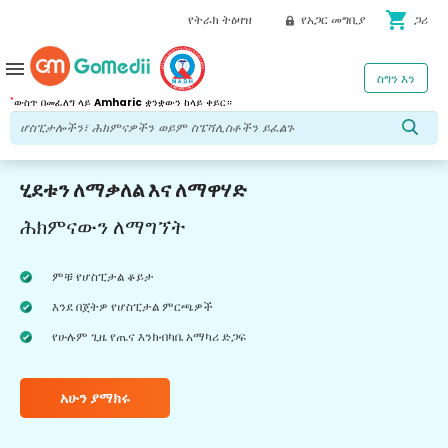
shopping_cart
የትራክ ትዕዛዝ
የአጋር መግቢያ
ጋሪ
menu
ስግን እን
*
ውስጥ በመፈለግ ላይ
Amharic
ቋንቋውን ከላይ ቀይር።
ሂደቱን ለማቃለል እና ለማዋሃድ
ሕክምናውን ለማግኘት
ምቹ የሆስፒታል ቆይታ
እንደ በጀትዎ የሆስፒታል ምርጫዎች
የሁሉም ጊዜ የጤና እንክብካቤ አማካሪ ድጋፍ
አሁን ያማክሩ