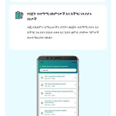
የበጀት ተስማሚ ህክምናዎች እና ከችግር ነጻ የሆኑ
ሰነዶች
ብጁ የሕክምና አማራጮችን ያግኙ። ለበጀት ተስማሚ የሆኑ እና
ከችግር ነጻ የሆነ የሰነድ ሰቀላ እና ሂደት ልምድ ያላቸው ግምቶች
በመተግበሪያው በኩል።