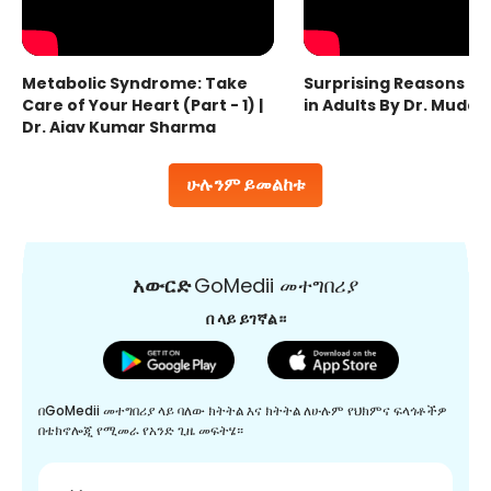
Metabolic Syndrome: Take
Surprising Reasons fo
Care of Your Heart (Part - 1) |
in Adults By Dr. Mudas
Dr. Ajay Kumar Sharma
ሁሉንም ይመልከቱ
አውርድ
GoMedii መተግበሪያ
በ ላይ ይገኛል።
በGoMedii መተግበሪያ ላይ ባለው ክትትል እና ክትትል ለሁሉም የህክምና ፍላጎቶችዎ
በቴክኖሎጂ የሚመራ የአንድ ጊዜ መፍትሄ።