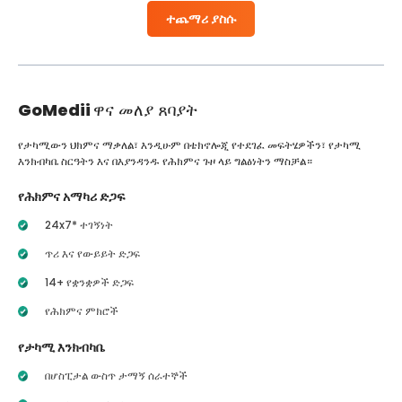
ተጨማሪ ያስሱ
GoMedii
ዋና መለያ ጸባያት
የታካሚውን ህክምና ማቃለል፣ እንዲሁም በቴክኖሎጂ የተደገፈ መፍትሄዎችን፣ የታካሚ
እንክብካቤ ስርዓትን እና በእያንዳንዱ የሕክምና ጉዞ ላይ ግልፅነትን ማስቻል።
የሕክምና አማካሪ ድጋፍ
24x7* ተገኝነት
ጥሪ እና የውይይት ድጋፍ
14+ የቋንቋዎች ድጋፍ
የሕክምና ምክሮች
የታካሚ እንክብካቤ
በሆስፒታል ውስጥ ታማኝ ሰራተኞች