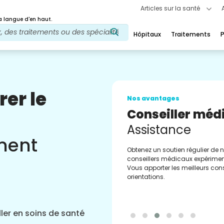
Articles sur la santé
 langue d'en haut.
Hôpitaux
Traitements
P
rer le
Nos avantages
Conseiller méd
Assistance
ement
Obtenez un soutien régulier de 
conseillers médicaux expérimen
Vous apporter les meilleurs cons
orientations.
ler en soins de santé