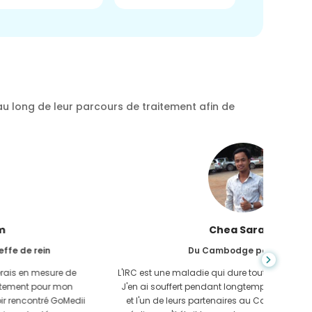
au long de leur parcours de traitement afin de
Chea Sarath
Du Cambodge pour CKD
L'IRC est une maladie qui dure toute la vie et qui s'aggrave.
On ne s
J'en ai souffert pendant longtemps et finalement GoMedii
quan
et l'un de leurs partenaires au Cambodge m'ont aidé à
n'avais 