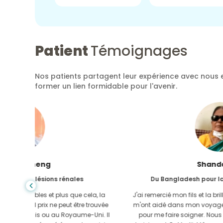
Patient
Témoignages
Nos patients partagent leur expérience avec nous e
former un lien formidable pour l'avenir.
Shanda Das
Du Bangladesh pour la gastro-entérologie
ela, la
J'ai remercié mon fils et la brillante équipe de GoMedii qui
e trouvée
m'ont aidé dans mon voyage du Bangladesh vers l'Inde
-Uni. Il
pour me faire soigner. Nous avons fait le bon choix en