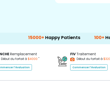
15000+
Happy Patients
100+
Hospitals & 
NCHE
Remplacement
FIV
Traitement
*
Début du forfait à
$4000
Début du forfait à
$32
mmencer l'évaluation
Commencer l'évaluation