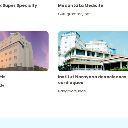
x Super Specialty
Medanta La Médicité
Gurugramme
,
Inde
tis
Institut Narayana des sciences
cardiaques
nde
Bangalore
,
Inde