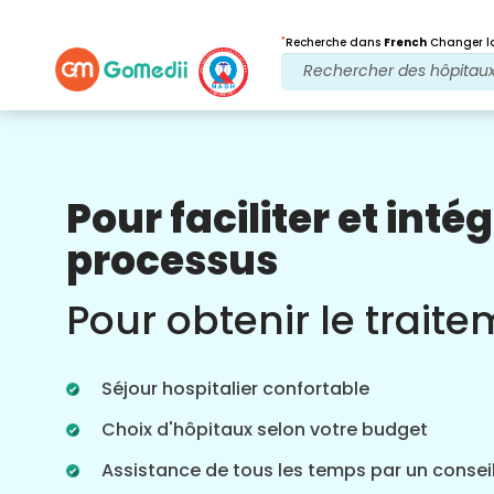
*
Recherche dans
French
Changer la
Pour faciliter et intég
Nos avantages
processus
Après traitement
Suivi des soins
Pour obtenir le trait
Bénéficiez d'une assistance médicale et
patient 24 heures sur 24, 7 jours sur 7,
grâce à notre équipe qui s'occupe de
Séjour hospitalier confortable
vos problèmes à tout moment. Mises à
jour régulières sur vos besoins de
Choix d'hôpitaux selon votre budget
traitement.
Assistance de tous les temps par un conseil