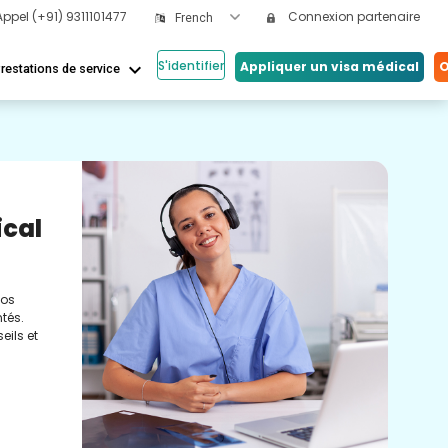
Appel
(+91) 9311101477
Connexion partenaire
French
S'identifier
keyboard_arrow_down
Appliquer un visa médical
O
restations de service
Nos
ical
Vi
Co
nos
Cons
tés.
méde
eils et
conc
réel
soin