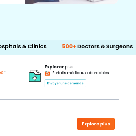
Clinics
500+
Doctors & Surgeons
14+
La
Explorer
plus
*
00
Forfaits médicaux abordables
Envoyer une demande
Explore plus