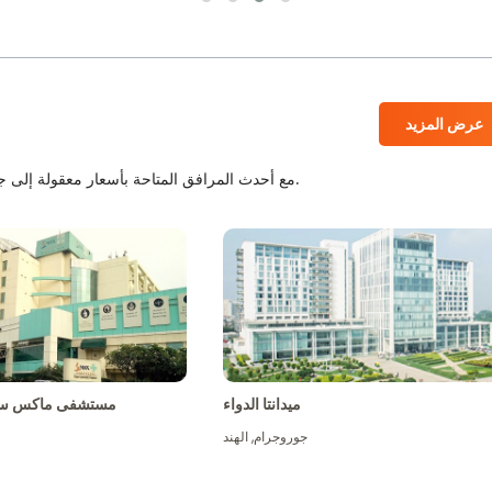
عرض المزيد
المستشفيات المعتمدة من JCI و NABH مع أحدث المرافق المتاحة بأسعار معقولة إلى جانب أفضل الطاقم الطبي.
ميدانتا الدواء
مستشفى ماكس سو
جوروجرام
,
الهند