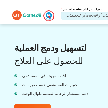
*
تغيير اللغة من أعلى.
Arabic
البحث في
فوائدنا
لتسهيل ودمج العملية
بعد العلاج
متابعة الرعاية
للحصول على العلاج
احصل على دعم طبي ودعم للمرضى على مدار
الساعة طوال أيام الأسبوع مع فريقنا الذي يعالج
مشاكلك في جميع الأوقات. تحديثات منتظمة على
احتياجاتك العلاجية.
إقامة مريحة في المستشفى
اختيارات المستشفى حسب ميزانيتك
دعم مستشار الرعاية الصحية طوال الوقت