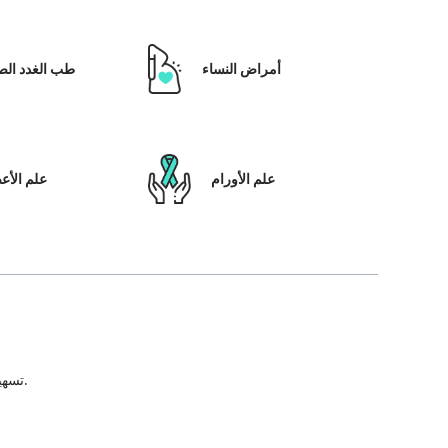
أمراض النساء
طب الغدد الص
علم الأورام
علم الأ
تسهيل علاج المريض ، بالإضافة إلى تمكينه بالحلول التي تعتمد على التكنولوجيا ونظام رعاية المرضى والشفافية في كل خطوة من خطوات رحلة العلاج.