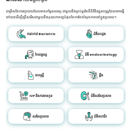
ជម្រើសនៃការព្យាបាលដែលមានតម្លៃសមរម្យ ជាមួយនឹងគ្រប់ជួរនៃនីតិវិធីវេជ្ជសាស្រ្តដែលអាចធ្វើ
ទៅបានដើម្បីជ្រើសរើសជាមួយនឹងគុណភាពល្អបំផុតនៃការថែទាំសុខភាពនៅក្នុងប្រទេស។
ការវះកាត់ Bariatric
ជំងឺបេះដូង
កែសម្ផស្ស
ជំងឺ endocrinology
រោគស្ត្រី
ឆ្អឹង
IVF និងការមានកូន
ជំងឺសរសៃប្រសាទ
សរសៃប្រសាទ
ជំងឺមហារីក