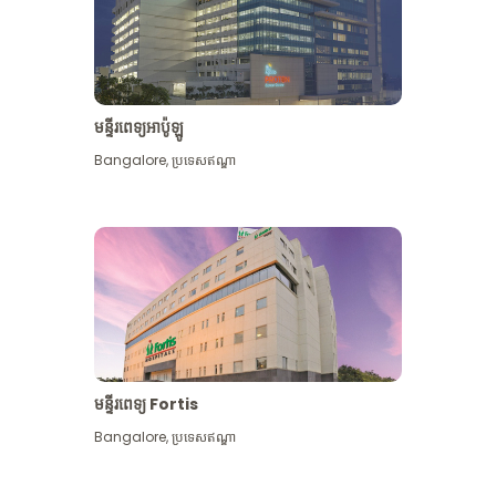
មន្ទីរពេទ្យអាប៉ូឡូ
Bangalore
,
ប្រទេសឥណ្ឌា
មើល​ច្រើន​ទៀត
មន្ទីរពេទ្យ Fortis
Bangalore
,
ប្រទេសឥណ្ឌា