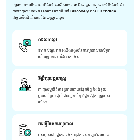
ទទួលបានបទពិសោធន៍ពីដំណើរការដ៏ងាយស្រួល និងតម្លាភាពក្នុងការធ្វើឱ្យដំណើរនៃ
ការព្យាបាលរបស់អ្នកទទួលបានជោគជ័យពី Discovery ដល់ Discharge
ជាមួយនឹងដំណើរការដ៏ងាយស្រួលរលូន។
ការសាកសួរ
ទម្លាក់សំណួរទាក់ទងនឹងកង្វល់នៃការព្យាបាលរបស់អ្នក
ហើយក្រុមការងារនឹងទាក់ទងទៅ
ទីប្រឹក្សាវេជ្ជសាស្ត្រ
ការផ្លាស់ប្តូរព័ត៌មានប្រកបដោយទំនុកចិត្ត និងជំនួយ
មួយទល់មួយ ផ្តល់ដោយអ្នកប្រឹក្សាផ្នែកវេជ្ជសាស្រ្តរបស់
យើង។
ការធ្វើផែនការព្យាបាល
ពីសំបុត្រទៅទិដ្ឋាការ និងការជ្រើសរើសកញ្ចប់ដែលមាន