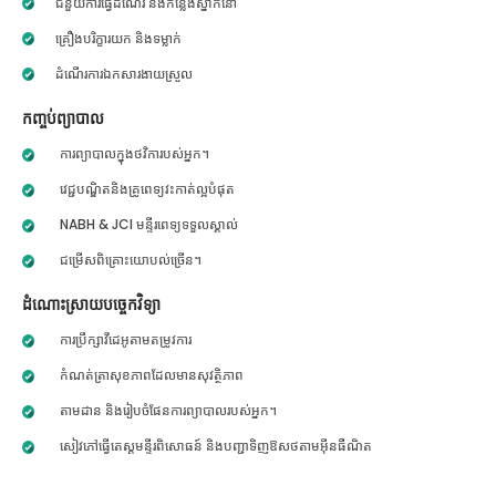
ជំនួយការធ្វើដំណើរ និងកន្លែងស្នាក់នៅ
គ្រឿងបរិក្ខារយក និងទម្លាក់
ដំណើរការឯកសារងាយស្រួល
កញ្ចប់ព្យាបាល
ការព្យាបាលក្នុងថវិការបស់អ្នក។
វេជ្ជបណ្ឌិតនិងគ្រូពេទ្យវះកាត់ល្អបំផុត
NABH & JCI មន្ទីរពេទ្យទទួលស្គាល់
ជម្រើសពិគ្រោះយោបល់ច្រើន។
ដំណោះស្រាយបច្ចេកវិទ្យា
ការប្រឹក្សាវីដេអូតាមតម្រូវការ
កំណត់ត្រាសុខភាពដែលមានសុវត្ថិភាព
តាមដាន និងរៀបចំផែនការព្យាបាលរបស់អ្នក។
សៀវភៅធ្វើតេស្តមន្ទីរពិសោធន៍ និងបញ្ជាទិញឱសថតាមអ៊ីនធឺណិត