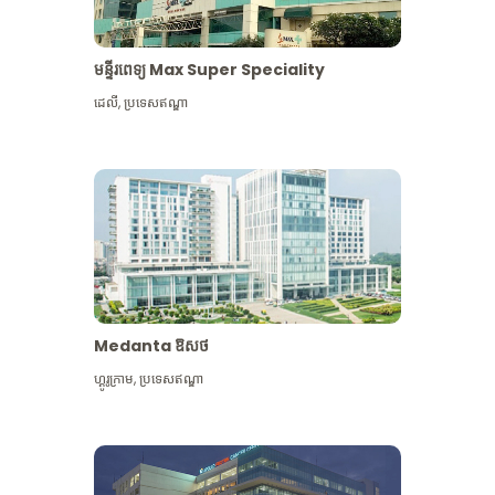
មន្ទីរពេទ្យ Max Super Speciality
ដេលី
,
ប្រទេសឥណ្ឌា
Medanta ឱសថ
ហ្គូរូក្រាម
,
ប្រទេសឥណ្ឌា