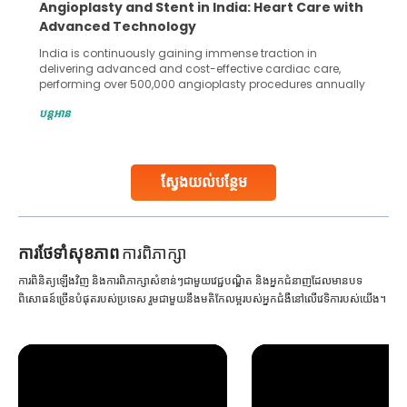
Angioplasty and Stent in India: Heart Care with
Advanced Technology
India is continuously gaining immense traction in
delivering advanced and cost-effective cardiac care,
performing over 500,000 angioplasty procedures annually
with a success rate exceeding 90%. Patients across the
បន្តអាន
globe are searching for treatments like angioplasty and
stent placement in Indian hospitals, owing to the
combination of high-quality care and affordability.
Studies, such as one published
ស្វែងយល់បន្ថែម
Continue Reading
ការ​ថែទាំ​សុខភាព
ការពិភាក្សា
ការពិនិត្យឡើងវិញ និងការពិភាក្សាសំខាន់ៗជាមួយវេជ្ជបណ្ឌិត និងអ្នកជំនាញដែលមានបទ
ពិសោធន៍ច្រើនបំផុតរបស់ប្រទេស រួមជាមួយនឹងមតិកែលម្អរបស់អ្នកជំងឺនៅលើវេទិការបស់យើង។