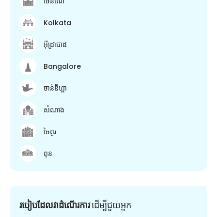
ចេនណៃ
Kolkata
អ៊ីដ្រាបាដ
Bangalore
ចាន់ឌីហ្គា
សំណាង
ចៃពួរ
ពុន
របៀបដែលវាដំណើរការ
ដើម្បី​ជួយ​អ្នក