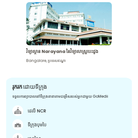
វិទ្យាស្ថាន Narayana នៃវិទ្យាសាស្រ្តបេះដូង
Bangalore
,
ប្រទេសឥណ្ឌា
រុករក
ដោយទីក្រុង
ទទួលការព្យាបាលនៅទីក្រុងនានាតាមជម្រើសរបស់អ្នកជាមួយ GoMedii
ដេលី NCR
ទីក្រុងបុមបៃ