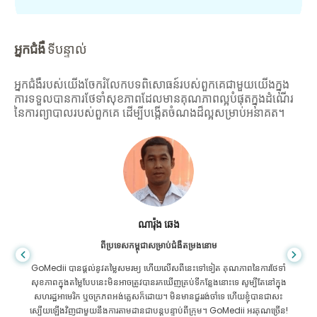
អ្នកជំងឺ
ទីបន្ទាល់
អ្នកជំងឺរបស់យើងចែករំលែកបទពិសោធន៍របស់ពួកគេជាមួយយើងក្នុង
ការទទួលបានការថែទាំសុខភាពដែលមានគុណភាពល្អបំផុតក្នុងដំណើរ
នៃការព្យាបាលរបស់ពួកគេ ដើម្បីបង្កើតចំណងដ៏ល្អសម្រាប់អនាគត។
សានដាដាស
ពីបង់ក្លាដែសសម្រាប់ជំងឺក្រពះពោះវៀន
ខ្ញុំបានថ្លែងអំណរគុណដល់កូនប្រុសរបស់ខ្ញុំ និងក្រុមដ៏អស្ចារ្យរបស់ GoMedii ដែល
បានជួយខ្ញុំក្នុងការធ្វើដំណើររបស់ខ្ញុំពីបង់ក្លាដែសទៅកាន់ប្រទេសឥណ្ឌាដើម្បីទទួលការ
ព្យាបាល។ យើងបានធ្វើការជ្រើសរើសត្រឹមត្រូវក្នុងការជ្រើសរើស GoMedii ។ ពួកគេ
សូម្បីតែបន្ទាប់ពីការព្យាបាលរក្សាទំនាក់ទំនងដ៏ល្អជាមួយយើង