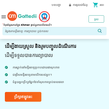
shopping_cart
បទបញ្ជា
ការចូលជាដៃគូ
រទេះ
menu
ចូល
*
កំពុងស្វែងរកនៅក្នុង
Khmer
ផ្លាស់ប្តូរភាសាពីខាងលើ។
ដើម្បីងាយស្រួល និងរួមបញ្ចូលដំណើរការ
ដើម្បីទទួលបានការព្យាបាល
ការស្នាក់នៅមន្ទីរពេទ្យប្រកបដោយផាសុកភាព
ជម្រើសមន្ទីរពេទ្យតាមថវិការបស់អ្នក។
ជំនួយអ្នកប្រឹក្សាផ្នែកថែទាំសុខភាពគ្រប់ពេលវេលា
ប្រឹក្សាឥឡូវនេះ