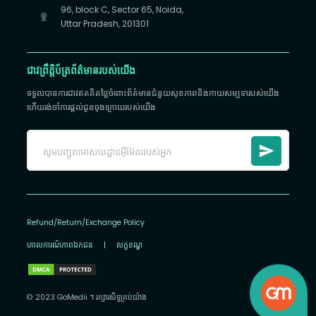
96, block C, Sector 65, Noida,
Uttar Pradesh, 201301
ជាវព្រឹត្តិប័ត្រព័ត៌មានរបស់យើង
ទទួលបានការជាវឥតគិតថ្លៃចំពោះព័ត៌មានជំនួយសុខភាពនិងកាយសម្បទារបស់យើង
ហើយរង់ចាំការផ្តល់ជូនចុងក្រោយរបស់យើង
Refund/Return/Exchange Policy
គោលការណ៍​ភាព​ឯកជន
|
លក្ខខណ្ឌ
© 2023 GoMedii ។ រក្សា​រ​សិទ្ធ​គ្រប់យ៉ាង