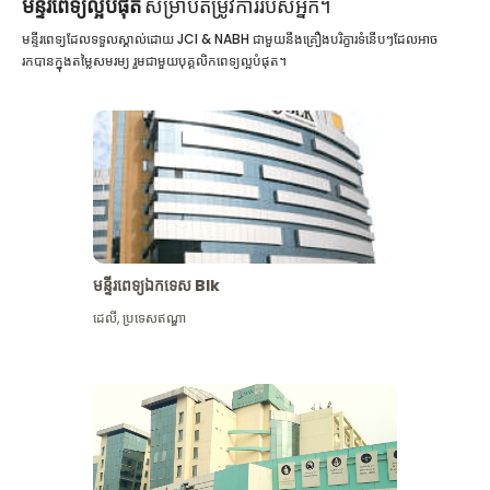
មន្ទីរពេទ្យល្អបំផុត
សម្រាប់តម្រូវការរបស់អ្នក។
មន្ទីរពេទ្យដែលទទួលស្គាល់ដោយ JCI & NABH ជាមួយនឹងគ្រឿងបរិក្ខារទំនើបៗដែលអាច
រកបានក្នុងតម្លៃសមរម្យ រួមជាមួយបុគ្គលិកពេទ្យល្អបំផុត។
មន្ទីរពេទ្យឯកទេស Blk
ដេលី
,
ប្រទេសឥណ្ឌា