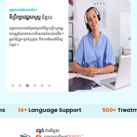
អត្ថប្រយោជន៍របស់យើង។
អត
ទីប្រឹក្សាវេជ្ជសាស្ត្រ
ជំនួយ
វ
យ
ទទួលបានការគាំទ្រជាប្រចាំពីអ្នកប្រឹក្សាវេជ្ជ
សាស្ត្រដែលមានបទពិសោធន៍របស់យើង។
ក
ផ្តល់ឱ្យអ្នកនូវដំបូន្មាន និងការណែនាំដ៏ល្អ
វ
បំផុត។
ប
ក្
ព
ឡ
4+
Language Support
500+
Treatment Opt
ជង្គង់
ការជំនួស
*
កញ្ចប់ចាប់ផ្តើមនៅ
$3500