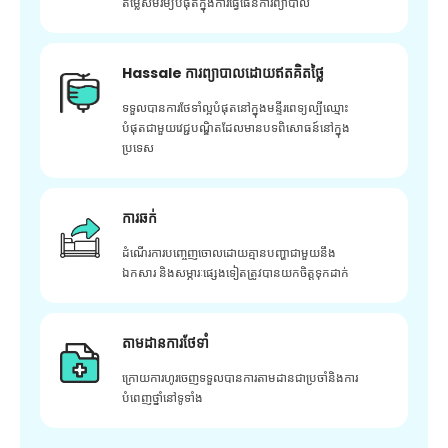
តម្លៃសមរម្យបំផុតក្នុងការធ្វើផែនការព្យាបាល
Hassale ការព្យាបាលដោយឥតគិតថ្លៃ
ទទួលបានការថែទាំល្អបំផុតនៅក្នុងមន្ទីរពេទ្យល្បីឈ្មោះ
បំផុតជាមួយវេជ្ជបណ្ឌិតដែលមានបទពិសោធន៍នៅក្នុង
ប្រទេស
ការឆក់
ដំណើរការបញ្ចេញចោលដោយគ្មានបញ្ហាជាមួយនឹង
ឯកសារ និងសម្ភារៈផ្សេងទៀតត្រូវបានយកចិត្តទុកដាក់
តាមដានការថែទាំ
ក្រោយ​ការ​ហូរ​ចេញ​ទទួល​បាន​ការ​តាមដាន​ជា​ប្រចាំ​និង​ការ​
បំពេញ​ថ្នាំ​នៅ​ទូទាំង​