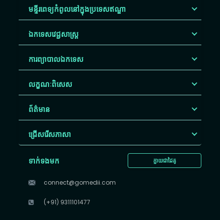
មន្ទីរពេទ្យកំពូលនៅក្នុងប្រទេសឥណ្ឌា
ឯកទេសវេជ្ជសាស្ត្រ
ការព្យាបាលឯកទេស
លក្ខណៈពិសេស
ព័ត៌មាន
ជ្រើសរើស​ភាសា
ទាក់ទងមក
ក្លាយជាដៃគូ
connect@gomedii.com
(+91) 9311101477