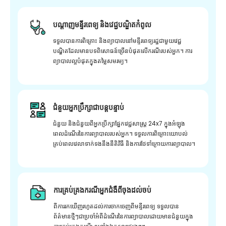
បណ្តាញមន្ទីរពេទ្យ និងវេជ្ជបណ្ឌិតកំពូល
ទទួលបានការពិគ្រោះ និងព្យាបាលនៅមន្ទីរពេទ្យរដ្ឋជាមួយវេជ្ជ
បណ្ឌិតដែលមានបទពិសោធន៍ច្រើនបំផុតលើករណីរបស់អ្នក។ ការ
ព្យាបាលល្អបំផុតក្នុងតម្លៃសមរម្យ។
ជំនួយអ្នកប្រឹក្សាជាបន្តបន្ទាប់
ជំនួយ និងជំនួយពីអ្នកប្រឹក្សាផ្នែកវេជ្ជសាស្រ្ត 24x7 ក្នុងអំឡុង
ពេលដំណើរនៃការព្យាបាលរបស់អ្នក។ ទទួលការពិគ្រោះយោបល់
គ្រប់ពេលវេលាទាក់ទងនឹងនីតិវិធី និងការថែទាំក្រោយការព្យាបាល។
ការគ្រប់គ្រងករណីអ្នកជំងឺពីចុងដល់ចប់
ពីការរកឃើញរហូតដល់ការចាកចេញពីមន្ទីរពេទ្យ ទទួលបាន
ព័ត៌មានថ្មីៗជាប្រចាំអំពីដំណើរនៃការព្យាបាលដោយមានជំនួយក្នុង