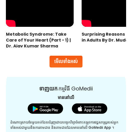
Metabolic Syndrome: Take
Surprising Reasons fo
Care of Your Heart (Part - 1) |
in Adults By Dr. Mudas
Dr. Ajay Kumar Sharma
មើលទាំងអស់
ទាញយក
កម្មវិធី GoMedii
មាននៅលើ
ដំណោះស្រាយតែមួយគត់ដែលជំរុញដោយបច្ចេកវិទ្យាចំពោះតម្រូវការវេជ្ជសាស្រ្តរបស់អ្នក
ទាំងអស់ជាមួយនឹងការតាមដាន និងតាមដានដែលមាននៅលើ GoMedii App ។