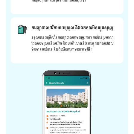
ការគ្រប់គ្រងករណី រួមទាំងឯកសារផ្សេងៗ។
ការព្យាបាលថវិកាងាយស្រួល និងឯកសារមិនស្មុគស្មាញ
ទទួលបានជម្រើសនៃការព្យាបាលតាមតម្រូវការ។ ការប៉ាន់ប្រមាណ
ដែលសមស្របនឹងថវិកា និងបទពិសោធន៍នៃការផ្ទុកឯកសារដែល
មិនមានការរំខាន និងដំណើរការតាមរយៈកម្មវិធី។