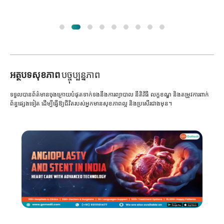
អត្ថបទសុខភាព
បច្ចុប្បន្នភាព
ទទួលបានព័ត៌មានចុងក្រោយបំផុតទាក់ទងនឹងការព្យាបាល នីតិវិធី លក្ខខណ្ឌ និងតម្រូវការពាក់
ព័ន្ធផ្សេងទៀត ដើម្បីធ្វើឱ្យជីវិតរបស់អ្នកមានសុខភាពល្អ និងប្រសើរជាងមុន។