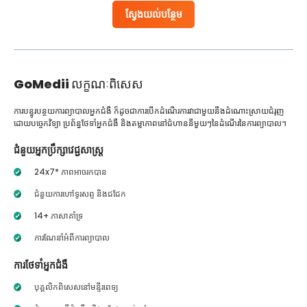
ស្វែងយល់បន្ថែម
GoMedii
លក្ខណៈពិសេស
ការបន្ធូរបន្ថយការព្យាបាលអ្នកជំងឺ ក៏ដូចជាការបើកដំណើរការវាជាមួយនឹងដំណោះស្រាយជំរុញ
ដោយបច្ចេកវិទ្យា ប្រព័ន្ធថែទាំអ្នកជំងឺ និងតម្លាភាពនៅជំហាននីមួយៗនៃដំណើរនៃការព្យាបាល។
ជំនួយអ្នកប្រឹក្សាវេជ្ជសាស្ត្រ
24x7* ភាពអាចរកបាន
ជំនួយការហៅទូរសព្ទ និងជជែក
14+ ភាសាគាំទ្រ
ការណែនាំអំពីការព្យាបាល
ការថែទាំអ្នកជំងឺ
បុគ្គលិកពិសេសនៅមន្ទីរពេទ្យ