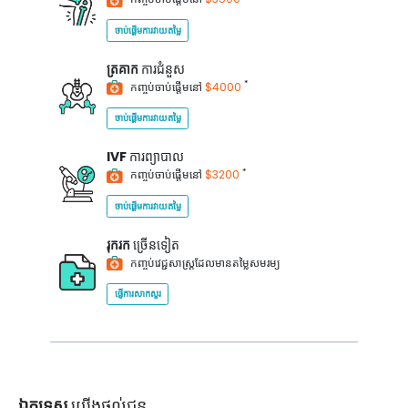
ចាប់ផ្តើមការវាយតម្លៃ
ត្រគាក
ការជំនួស
*
កញ្ចប់ចាប់ផ្តើមនៅ
$4000
ចាប់ផ្តើមការវាយតម្លៃ
IVF
ការព្យាបាល
*
កញ្ចប់ចាប់ផ្តើមនៅ
$3200
ចាប់ផ្តើមការវាយតម្លៃ
រុករក
ច្រើនទៀត
កញ្ចប់វេជ្ជសាស្ត្រដែលមានតម្លៃសមរម្យ
ផ្ញើការសាកសួរ
ឯកទេស
យើងផ្តល់ជូន