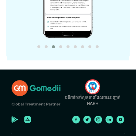
វេទិកាថែទាំសុខភាពដែលបានបញ្ជាក់
NABH