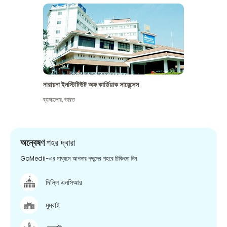
নারায়না ইনস্টিটিউট অফ কার্ডিয়াক সায়েন্সেস
ব্যাঙ্গালোর
,
ভারত
অন্বেষণ
শহর দ্বারা
GoMedii-এর মাধ্যমে আপনার পছন্দের শহরে চিকিৎসা নিন
দিল্লি এনসিআর
মুম্বাই