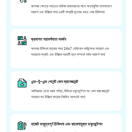
আপনার ক্ষেত্রে সবচেয়ে অভিজ্ঞ ডাক্তারদের সাথে অত্যাধুনিক হাসপাতালে
পরামর্শ এবং চিকিত্সা পান। একটি সাশ্রয়ী মূল্যের খরচে সেরা চিকিৎসা।
ক্রমাগত পরামর্শদাতা সমর্থন
আপনার চিকিৎসা যাত্রার সময় 24x7 মেডিকেল কাউন্সেলর সহায়তা এবং
সহায়তা। পদ্ধতি এবং চিকিত্সা পরবর্তী যত্ন সম্পর্কে সর্বদা পরামর্শ পান।
এন্ড-টু-এন্ড পেশেন্ট কেস ম্যানেজমেন্ট
আবিষ্কার থেকে স্রাব পর্যন্ত, বিভিন্ন ডকুমেন্টেশন সহ কেস ম্যানেজমেন্ট
সহায়তা সহ চিকিত্সা যাত্রার নিয়মিত আপডেট পান।
বাজেট বন্ধুত্বপূর্ণ চিকিৎসা এবং ঝামেলামুক্ত ডকুমেন্টেশন