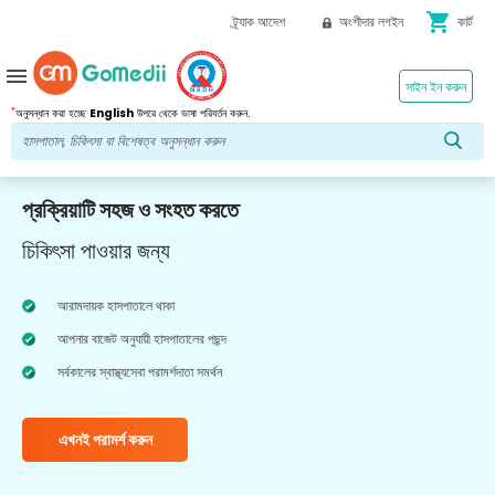
shopping_cart
ট্র্যাক আদেশ
অংশীদার লগইন
কার্ট
menu
সাইন ইন করুন
*
অনুসন্ধান করা হচ্ছে
English
উপরে থেকে ভাষা পরিবর্তন করুন.
প্রক্রিয়াটি সহজ ও সংহত করতে
চিকিৎসা পাওয়ার জন্য
আরামদায়ক হাসপাতালে থাকা
আপনার বাজেট অনুযায়ী হাসপাতালের পছন্দ
সর্বকালের স্বাস্থ্যসেবা পরামর্শদাতা সমর্থন
এখনই পরামর্শ করুন