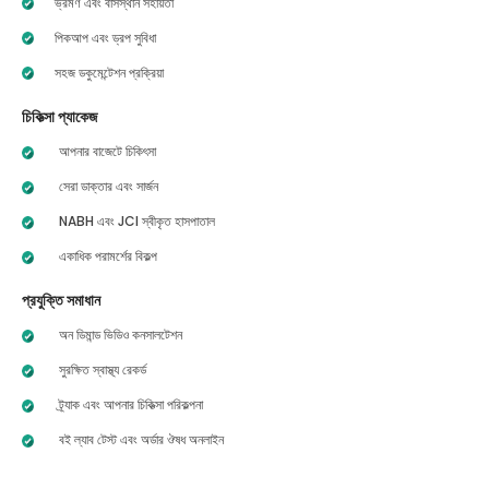
ভ্রমণ এবং বাসস্থান সহায়তা
পিকআপ এবং ড্রপ সুবিধা
সহজ ডকুমেন্টেশন প্রক্রিয়া
চিকিত্সা প্যাকেজ
আপনার বাজেটে চিকিৎসা
সেরা ডাক্তার এবং সার্জন
NABH এবং JCI স্বীকৃত হাসপাতাল
একাধিক পরামর্শের বিকল্প
প্রযুক্তি সমাধান
অন ডিমান্ড ভিডিও কনসালটেশন
সুরক্ষিত স্বাস্থ্য রেকর্ড
ট্র্যাক এবং আপনার চিকিত্সা পরিকল্পনা
বই ল্যাব টেস্ট এবং অর্ডার ঔষধ অনলাইন