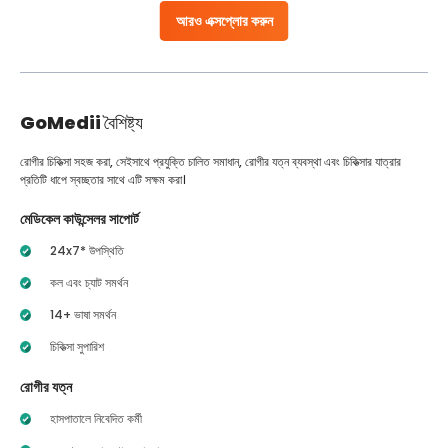
আরও এক্সপ্লোর করুন
GoMedii
বৈশিষ্ট্য
রোগীর চিকিত্সা সহজ করা, সেইসাথে প্রযুক্তি চালিত সমাধান, রোগীর যত্ন ব্যবস্থা এবং চিকিত্সার যাত্রার
প্রতিটি ধাপে স্বচ্ছতার সাথে এটি সক্ষম করা।
মেডিকেল কাউন্সেলর সাপোর্ট
24x7* উপস্থিতি
কল এবং চ্যাট সমর্থন
14+ ভাষা সমর্থন
চিকিত্সা সুপারিশ
রোগীর যত্ন
হাসপাতালে নিবেদিত কর্মী