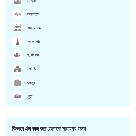
চেন্নাই
কলকাতা
হায়দ্রাবাদ
ব্যাঙ্গালোর
চণ্ডীগড়
লখনউ
জয়পুর
পুনে
কিভাবে এটা কাজ করে
তোমাকে সাহায্যর জন্য