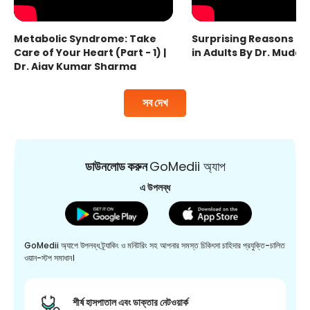
Metabolic Syndrome: Take
Surprising Reasons fo
Care of Your Heart (Part - 1) |
in Adults By Dr. Mudas
Dr. Ajay Kumar Sharma
সব দেখ
ডাউনলোড করুন
GoMedii অ্যাপ
এ উপলব্ধ
GoMedii অ্যাপে উপলব্ধ ট্র্যাকিং ও মনিটরিং সহ আপনার সমস্ত চিকিৎসা চাহিদার প্রযুক্তি-চালিত
ওয়ান-স্টপ সমাধান।
শীর্ষ হাসপাতাল এবং ডাক্তার নেটওয়ার্ক