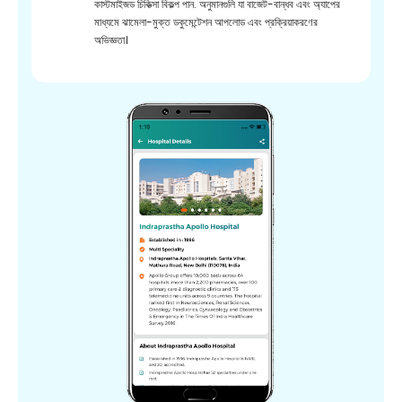
কাস্টমাইজড চিকিত্সা বিকল্প পান. অনুমানগুলি যা বাজেট-বান্ধব এবং অ্যাপের
মাধ্যমে ঝামেলা-মুক্ত ডকুমেন্টেশন আপলোড এবং প্রক্রিয়াকরণের
অভিজ্ঞতা।