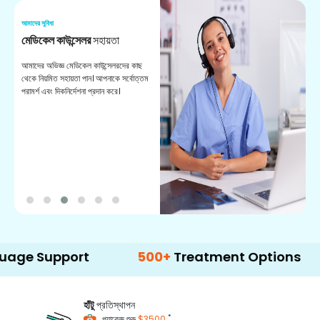
আমাদের সুবিধা
আম
মেডিকেল কাউন্সেলর
সহায়তা
অ
আমাদের অভিজ্ঞ মেডিকেল কাউন্সেলরদের কাছ
ভা
থেকে নিয়মিত সহায়তা পান। আপনাকে সর্বোত্তম
চি
পরামর্শ এবং দিকনির্দেশনা প্রদান করে।
ডা
upport
500+
Treatment Options
হাঁটু
প্রতিস্থাপন
*
প্যাকেজ শুরু
$3500