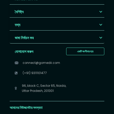
বৈশিষ্ট্য
তথ্য
ভাষা নির্বাচন কর
যোগাযোগ করুন
একটি অংশীদার হয়ে
connect@gomedii.com
(+91) 9311101477
96, block C, Sector 65, Noida,
Uttar Pradesh, 201301
আমাদের নিউজলেটার সদস্যতা