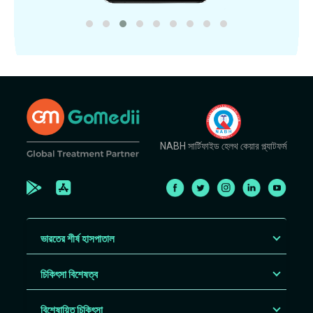
NABH সার্টিফাইড হেলথ কেয়ার প্ল্যাটফর্ম
ভারতের শীর্ষ হাসপাতাল
চিকিৎসা বিশেষত্ব
বিশেষায়িত চিকিৎসা