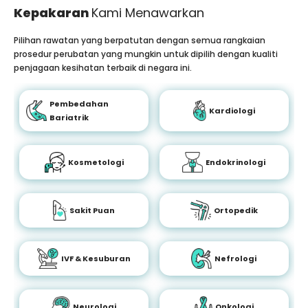
Kepakaran
Kami Menawarkan
Pilihan rawatan yang berpatutan dengan semua rangkaian
prosedur perubatan yang mungkin untuk dipilih dengan kualiti
penjagaan kesihatan terbaik di negara ini.
Pembedahan
Kardiologi
Bariatrik
Kosmetologi
Endokrinologi
Sakit Puan
Ortopedik
IVF & Kesuburan
Nefrologi
Neurologi
Onkologi