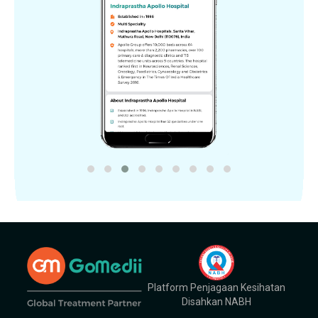
Platform Penjagaan Kesihatan
Disahkan NABH