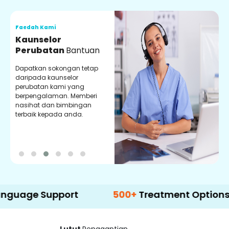
Faedah Kami
F
Kaunselor
V
Perubatan
Bantuan
P
Dapatkan sokongan tetap
P
daripada kaunselor
d
perubatan kami yang
p
berpengalaman. Memberi
m
nasihat dan bimbingan
m
terbaik kepada anda.
p
k
Support
500+
Treatment Options