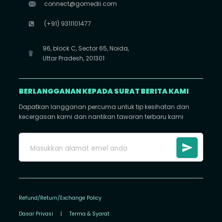
connect@gomedii.com
(+91) 9311101477
96, block C, Sector 65, Noida,
Uttar Pradesh, 201301
BERLANGGANAN KEPADA SURAT BERITA KAMI
Dapatkan langganan percuma untuk tip kesihatan dan
kecergasan kami dan nantikan tawaran terbaru kami
Refund/Return/Exchange Policy
Dasar Privasi
|
Terma & Syarat