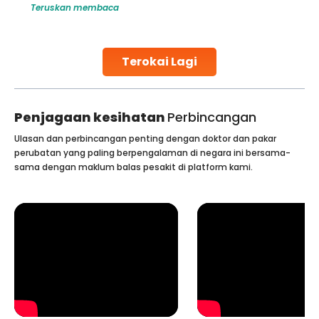
Teruskan membaca
challenges and help couples achieve their dream of
parenthood. Skilled technicians collect sperm using
specialized procedures to ensure optimal quality. Once
collected, they process the
Terokai Lagi
Continue Reading
Penjagaan kesihatan
Perbincangan
Ulasan dan perbincangan penting dengan doktor dan pakar
perubatan yang paling berpengalaman di negara ini bersama-
sama dengan maklum balas pesakit di platform kami.