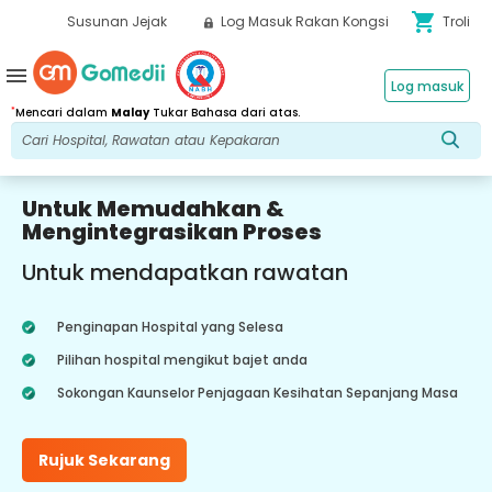
shopping_cart
Susunan Jejak
Log Masuk Rakan Kongsi
Troli
menu
Log masuk
*
Mencari dalam
Malay
Tukar Bahasa dari atas.
Untuk Memudahkan &
Mengintegrasikan Proses
Untuk mendapatkan rawatan
Penginapan Hospital yang Selesa
Pilihan hospital mengikut bajet anda
Sokongan Kaunselor Penjagaan Kesihatan Sepanjang Masa
Rujuk Sekarang