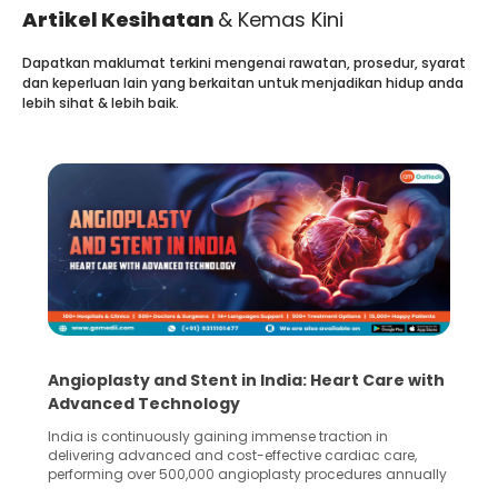
Artikel Kesihatan
& Kemas Kini
Dapatkan maklumat terkini mengenai rawatan, prosedur, syarat
dan keperluan lain yang berkaitan untuk menjadikan hidup anda
lebih sihat & lebih baik.
h
5 Essential Steps for Effective Human Sperm
Collection and Processing Methods
Human sperm collection and processing are critical steps
in advanced reproductive techniques like In Vitro
y
Fertilization (IVF) and intrauterine insemination (IUI). These
methods enable medical professionals to tackle fertility