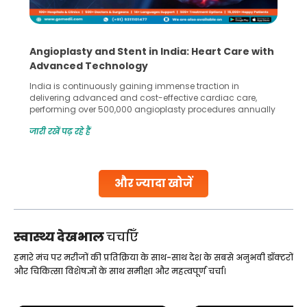
Angioplasty and Stent in India: Heart Care with
Advanced Technology
India is continuously gaining immense traction in
delivering advanced and cost-effective cardiac care,
performing over 500,000 angioplasty procedures annually
with a success rate exceeding 90%. Patients across the
जारी रखें पढ़ रहे हैं
globe are searching for treatments like angioplasty and
stent placement in Indian hospitals, owing to the
combination of high-quality care and affordability.
Studies, such as one published
और ज्यादा खोजें
Continue Reading
स्वास्थ्य देखभाल
चर्चाएँ
हमारे मंच पर मरीजों की प्रतिक्रिया के साथ-साथ देश के सबसे अनुभवी डॉक्टरों
और चिकित्सा विशेषज्ञों के साथ समीक्षा और महत्वपूर्ण चर्चा।