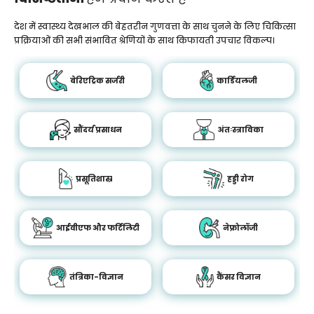
देश में स्वास्थ्य देखभाल की बेहतरीन गुणवत्ता के साथ चुनने के लिए चिकित्सा
प्रक्रियाओं की सभी संभावित श्रेणियों के साथ किफायती उपचार विकल्प।
बेरिएट्रिक सर्जरी
कार्डियलजी
सौंदर्य प्रसाधन
अंतःस्त्राविका
प्रसूतिशास्र
हड्डी रोग
आईवीएफ और फर्टिलिटी
नेफ्रोलॉजी
तंत्रिका-विज्ञान
कैंसर विज्ञान