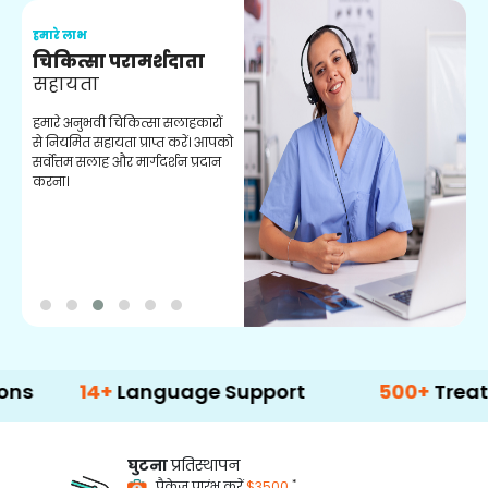
हमारे लाभ
ह
चिकित्सा परामर्शदाता
सहायता
व
हमारे अनुभवी चिकित्सा सलाहकारों
ब
से नियमित सहायता प्राप्त करें। आपको
व
सर्वोत्तम सलाह और मार्गदर्शन प्रदान
ह
करना।
ऑ
14+
Language Support
500+
Treatment Op
घुटना
प्रतिस्थापन
*
पैकेज प्रारंभ करें
$3500