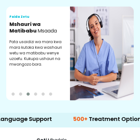
Faida Zetu
F
Mshauri wa
V
Matibabu
Msaada
U
Pata usaidizi wa mara kwa
U
mara kutoka kwa washauri
m
wetu wa matibabu wenye
z
uzoefu. Kukupa ushauri na
w
mwongozo bora.
b
e Support
500+
Treatment Options