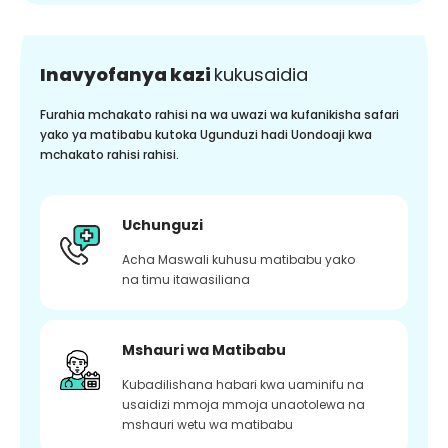
Inavyofanya kazi
kukusaidia
Furahia mchakato rahisi na wa uwazi wa kufanikisha safari
yako ya matibabu kutoka Ugunduzi hadi Uondoaji kwa
mchakato rahisi rahisi.
Uchunguzi
Acha Maswali kuhusu matibabu yako
na timu itawasiliana
Mshauri wa Matibabu
Kubadilishana habari kwa uaminifu na
usaidizi mmoja mmoja unaotolewa na
mshauri wetu wa matibabu