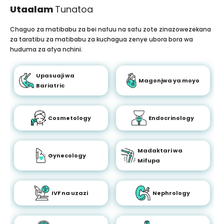
Utaalam
Tunatoa
Chaguo za matibabu za bei nafuu na safu zote zinazowezekana
za taratibu za matibabu za kuchagua zenye ubora bora wa
huduma za afya nchini.
Upasuaji wa
Magonjwa ya moyo
Bariatric
Cosmetology
Endocrinology
Madaktari wa
Gynecology
Mifupa
IVF na uzazi
Nephrology