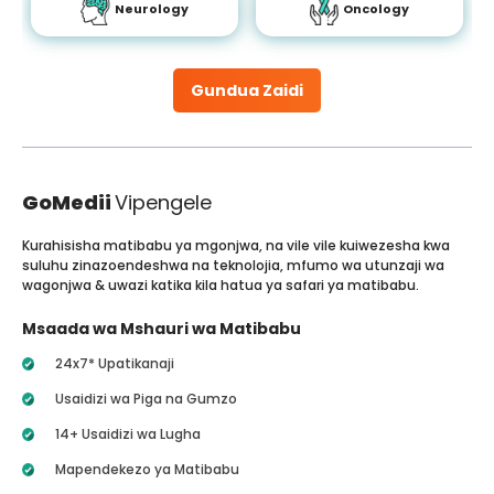
Neurology
Oncology
Gundua Zaidi
GoMedii
Vipengele
Kurahisisha matibabu ya mgonjwa, na vile vile kuiwezesha kwa
suluhu zinazoendeshwa na teknolojia, mfumo wa utunzaji wa
wagonjwa & uwazi katika kila hatua ya safari ya matibabu.
Msaada wa Mshauri wa Matibabu
24x7* Upatikanaji
Usaidizi wa Piga na Gumzo
14+ Usaidizi wa Lugha
Mapendekezo ya Matibabu