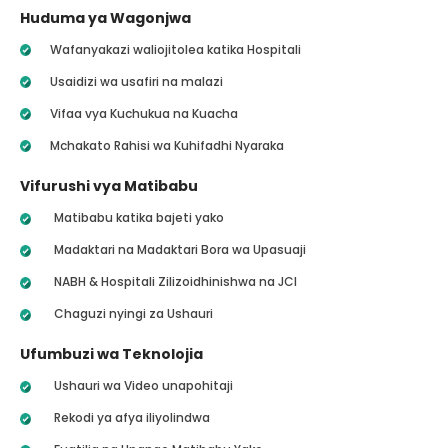
Huduma ya Wagonjwa
Wafanyakazi waliojitolea katika Hospitali
Usaidizi wa usafiri na malazi
Vifaa vya Kuchukua na Kuacha
Mchakato Rahisi wa Kuhifadhi Nyaraka
Vifurushi vya Matibabu
Matibabu katika bajeti yako
Madaktari na Madaktari Bora wa Upasuaji
NABH & Hospitali Zilizoidhinishwa na JCI
Chaguzi nyingi za Ushauri
Ufumbuzi wa Teknolojia
Ushauri wa Video unapohitaji
Rekodi ya afya iliyolindwa