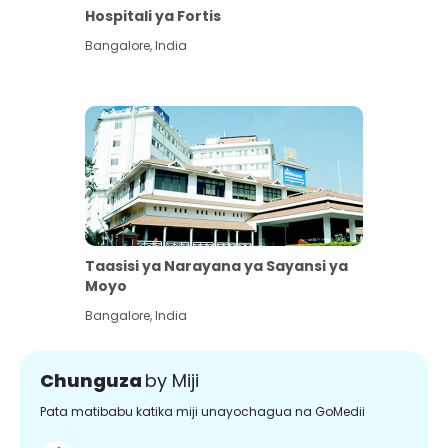
Hospitali ya Fortis
Bangalore
,
India
Taasisi ya Narayana ya Sayansi ya
Moyo
Bangalore
,
India
Chunguza
by Miji
Pata matibabu katika miji unayochagua na GoMedii