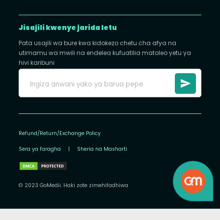
Jisajili kwenye jarida letu
Pata usajili wa bure kwa kidokezo chetu cha afya na
utimamu wa mwili na endelea kufuatilia matoleo yetu ya
hivi karibuni
Refund/Return/Exchange Policy
Sera ya faragha
|
Sheria na Masharti
© 2023 GoMedii. Haki zote zimehifadhiwa