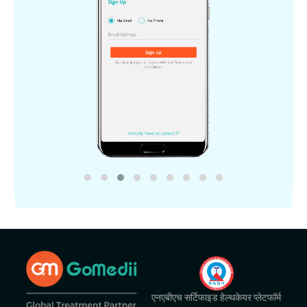
एनएबीएच सर्टिफाइड हेल्थकेयर प्लेटफॉर्म