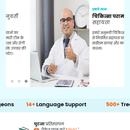
हमारे लाभ
ह
चिकित्सा परामर्शदाता
सहायता
व
हमारे अनुभवी चिकित्सा सलाहकारों
ब
से नियमित सहायता प्राप्त करें। आपको
व
सर्वोत्तम सलाह और मार्गदर्शन प्रदान
ह
करना।
ऑ
14+
Language Support
500+
Treatment 
घुटना
प्रतिस्थापन
*
पैकेज प्रारंभ करें
$3500