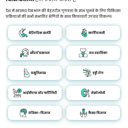
देश में स्वास्थ्य देखभाल की बेहतरीन गुणवत्ता के साथ चुनने के लिए चिकित्सा
प्रक्रियाओं की सभी संभावित श्रेणियों के साथ किफायती उपचार विकल्प।
बेरिएट्रिक सर्जरी
कार्डियलजी
सौंदर्य प्रसाधन
अंतःस्त्राविका
प्रसूतिशास्र
हड्डी रोग
आईवीएफ और फर्टिलिटी
नेफ्रोलॉजी
तंत्रिका-विज्ञान
कैंसर विज्ञान