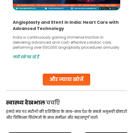
Angioplasty and Stent in India: Heart Care with
Advanced Technology
India is continuously gaining immense traction in
delivering advanced and cost-effective cardiac care,
performing over 500,000 angioplasty procedures annually
with a success rate exceeding 90%. Patients across the
जारी रखें पढ़ रहे हैं
globe are searching for treatments like angioplasty and
stent placement in Indian hospitals, owing to the
combination of high-quality care and affordability.
Studies, such as one published
और ज्यादा खोजें
Continue Reading
स्वास्थ्य देखभाल
चर्चाएँ
हमारे मंच पर मरीजों की प्रतिक्रिया के साथ-साथ देश के सबसे अनुभवी डॉक्टरों
और चिकित्सा विशेषज्ञों के साथ समीक्षा और महत्वपूर्ण चर्चा।