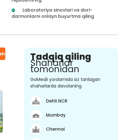
Laboratoriya sinovlari va dori-
darmonlarni onlayn buyurtma qiling
ish
Tadqiq qiling
Shaharlar
tomonidan
GoMedii yordamida siz tanlagan
shaharlarda davolaning
Dehli NCR
Mumbay
Chennai