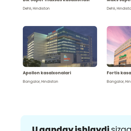
Dehli
,
Hindiston
Dehli
,
Hindist
Apollon kasalxonalari
Fortis kas
Bangalor
,
Hindiston
Bangalor
,
Hin
U qanday ishlaydi
sizg