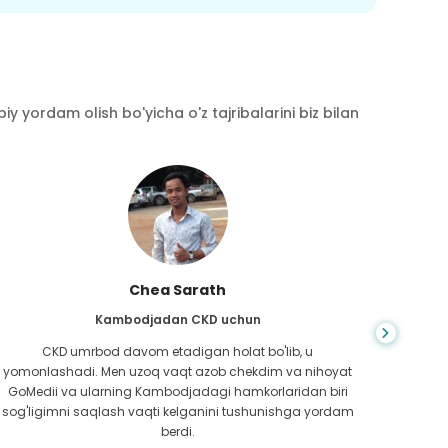
y yordam olish bo'yicha o'z tajribalarini biz bilan
Chea Sarath
Kambodjadan CKD uchun
CKD umrbod davom etadigan holat bo'lib, u
Hayot
yomonlashadi. Men uzoq vaqt azob chekdim va nihoyat
bilm
GoMedii va ularning Kambodjadagi hamkorlaridan biri
boradi
sog'ligimni saqlash vaqti kelganini tushunishga yordam
ed
berdi.
Bang