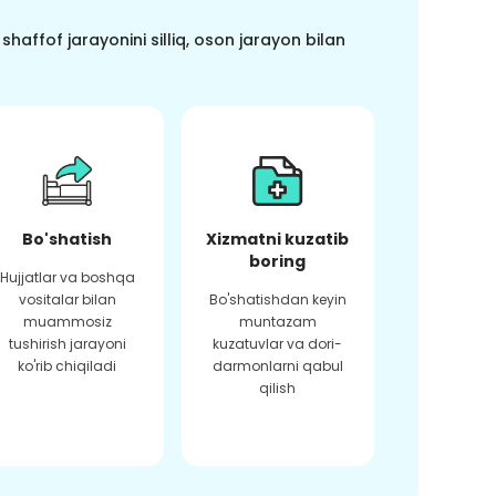
haffof jarayonini silliq, oson jarayon bilan
Bo'shatish
Xizmatni kuzatib
boring
Hujjatlar va boshqa
vositalar bilan
Bo'shatishdan keyin
muammosiz
muntazam
tushirish jarayoni
kuzatuvlar va dori-
ko'rib chiqiladi
darmonlarni qabul
qilish