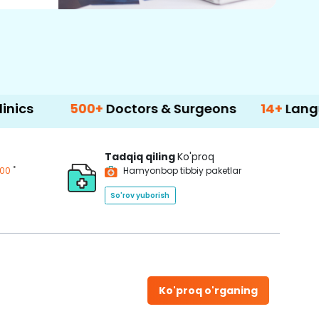
500+
Doctors & Surgeons
14+
Language Sup
Tadqiq qiling
Ko'proq
*
200
Hamyonbop tibbiy paketlar
So'rov yuborish
Ko'proq o'rganing