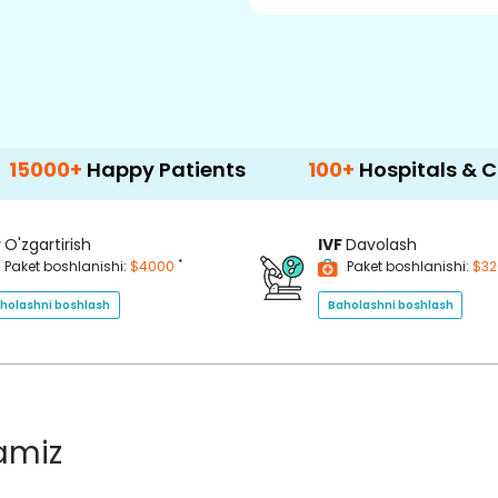
appy Patients
100+
Hospitals & Clinics
P
O'zgartirish
IVF
Davolash
*
Paket boshlanishi:
$4000
Paket boshlanishi:
$3
holashni boshlash
Baholashni boshlash
lamiz