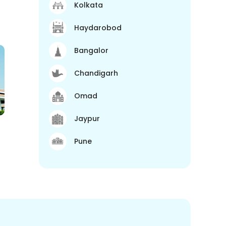
Kolkata
Haydarobod
Bangalor
Chandigarh
Omad
Jaypur
Pune