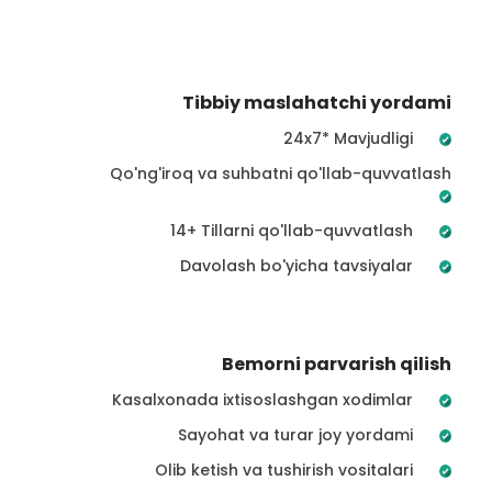
Tibbiy maslahatchi yordami
24x7* Mavjudligi
Qo'ng'iroq va suhbatni qo'llab-quvvatlash
14+ Tillarni qo'llab-quvvatlash
Davolash bo'yicha tavsiyalar
Bemorni parvarish qilish
Kasalxonada ixtisoslashgan xodimlar
Sayohat va turar joy yordami
Olib ketish va tushirish vositalari