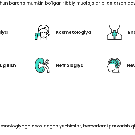
hun barcha mumkin bo'lgan tibbiy muolajalar bilan arzon davo
giya
Kosmetologiya
En
ug'ilish
Nefrologiya
Nev
 texnologiyaga asoslangan yechimlar, bemorlarni parvarish qil