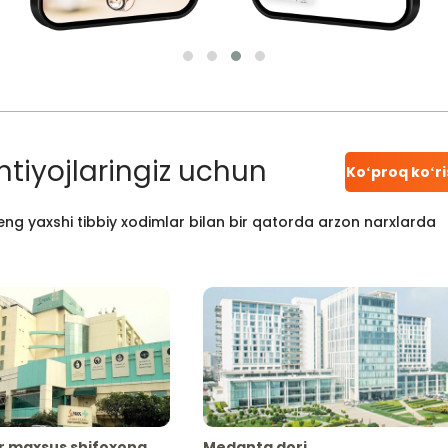
htiyojlaringiz uchun
Koʻproq koʻr
ng yaxshi tibbiy xodimlar bilan bir qatorda arzon narxlarda
r maxsus shifoxona
Medanta dori