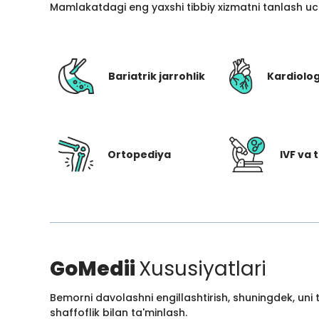
Mamlakatdagi eng yaxshi tibbiy xizmatni tanlash uc
Bariatrik jarrohlik
Kardiolo
Ortopediya
IVF va t
GoMedii
Xususiyatlari
Bemorni davolashni engillashtirish, shuningdek, uni
shaffoflik bilan ta'minlash.