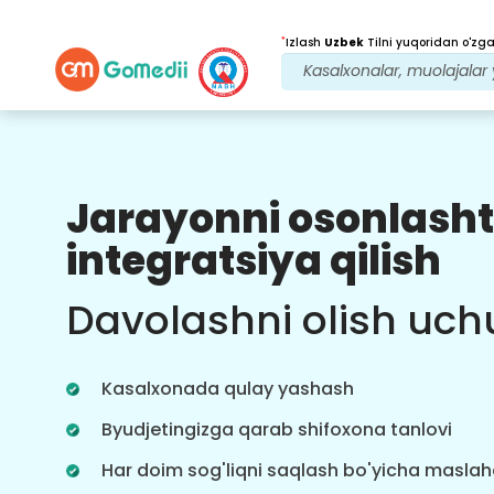
*
Izlash
Uzbek
Tilni yuqoridan o'zgar
Jarayonni osonlasht
Bizning afzalliklarimiz
integratsiya qilish
Davolanishdan
keyingi
kuzatuv
Davolashni olish uch
parvarishi
Bizning jamoamiz bilan har doim
muammolaringizni hal qilish uchun
Kasalxonada qulay yashash
24x7 tibbiy va bemorlarni qo'llab-
quvvatlang. Davolanish ehtiyojlaringiz
Byudjetingizga qarab shifoxona tanlovi
haqida muntazam yangilanishlar.
Har doim sog'liqni saqlash bo'yicha masla