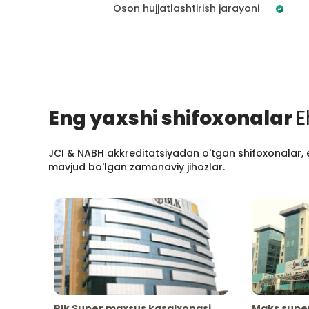
Oson hujjatlashtirish jarayoni
Eng yaxshi shifoxonalar
E
JCI & NABH akkreditatsiyadan o'tgan shifoxonalar, e
mavjud bo'lgan zamonaviy jihozlar.
Blk Super maxsus kasalxonasi
Maks supe