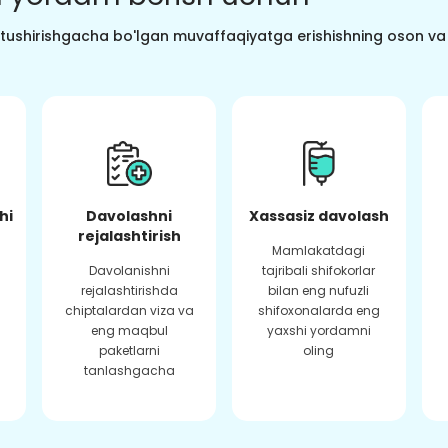
o tushirishgacha bo'lgan muvaffaqiyatga erishishning oson va s
hi
Davolashni
Xassasiz davolash
rejalashtirish
Mamlakatdagi
Davolanishni
tajribali shifokorlar
rejalashtirishda
bilan eng nufuzli
chiptalardan viza va
shifoxonalarda eng
eng maqbul
yaxshi yordamni
paketlarni
oling
tanlashgacha