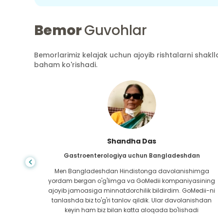
Bemor
Guvohlar
Bemorlarimiz kelajak uchun ajoyib rishtalarni shaklla
baham ko'rishadi.
Shandha Das
an
Gastroenterologiya uchun Bangladeshdan
bundan
Men Bangladeshdan Hindistonga davolanishimga
ini hech
yordam bergan o'g'limga va GoMedii kompaniyasining
 topib
ajoyib jamoasiga minnatdorchilik bildirdim. GoMedii-ni
aning
tanlashda biz to'g'ri tanlov qildik. Ular davolanishdan
ga katta
keyin ham biz bilan katta aloqada bo'lishadi