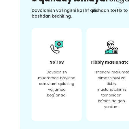
Davolanish yo'lingizni kashf qilishdan tortib t
boshdan kechiring.
So'rov
Tibbiy maslahatc
Davolanish
Ishonchli ma'lumot
muammosi bo'yicha
almashinuvi va
so'rovlarni qoldiring
tibbiy
va jamoa
maslahatchimiz
bog'lanadi
tomonidan
ko'rsatiladigan
yordam