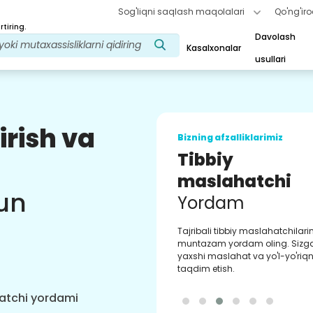
Sog'liqni saqlash maqolalari
Qo'ng'iro
tiring.
Davolash
Kasalxonalar
usullari
irish va
Bizning afzalliklarimiz
Tibbiy
maslahatchi
un
Yordam
Tajribali tibbiy maslahatchilar
muntazam yordam oling. Sizg
yaxshi maslahat va yo'l-yo'riqn
taqdim etish.
hatchi yordami