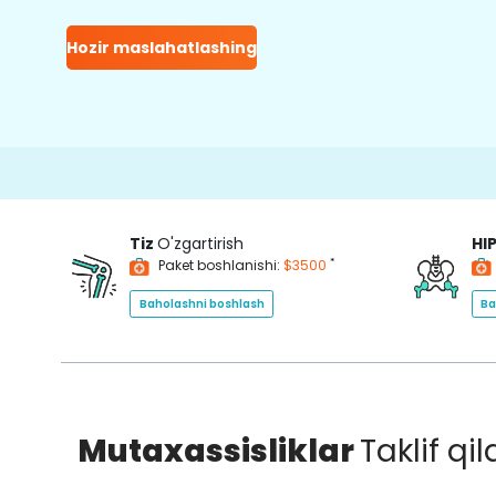
Hozir maslahatlashing
15000+
H
Tiz
O'zgartirish
HI
*
Paket boshlanishi:
$3500
Baholashni boshlash
Ba
Mutaxassisliklar
Taklif qi