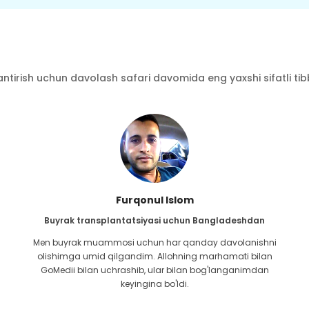
ntirish uchun davolash safari davomida eng yaxshi sifatli tibbi
Furqonul Islom
Buyrak transplantatsiyasi uchun Bangladeshdan
Men buyrak muammosi uchun har qanday davolanishni
olishimga umid qilgandim. Allohning marhamati bilan
GoMedii bilan uchrashib, ular bilan bog'langanimdan
keyingina bo'ldi.