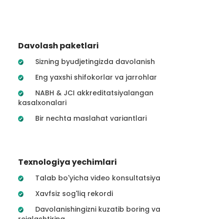
Davolash paketlari
Sizning byudjetingizda davolanish
Eng yaxshi shifokorlar va jarrohlar
NABH & JCI akkreditatsiyalangan
kasalxonalari
Bir nechta maslahat variantlari
Texnologiya yechimlari
Talab bo'yicha video konsultatsiya
Xavfsiz sog'liq rekordi
Davolanishingizni kuzatib boring va
rejalashtiring