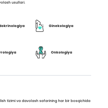
lash usullari.
dokrinologiya
Ginekologiya
rologiya
Onkologiya
ish tizimi va davolash safarining har bir bosqichida