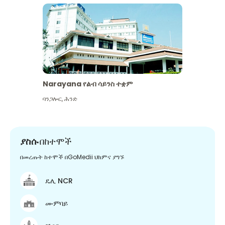
Narayana የልብ ሳይንስ ተቋም
ባንጋሎር
,
ሕንድ
ያስሱ
በከተሞች
በመረጡት ከተሞች በGoMedii ህክምና ያግኙ
ዴሊ NCR
ሙምባይ