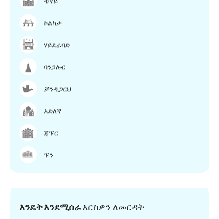
ቼናይ
ኮልካታ
ሃይደራባድ
ባንጋሎር
ቻንዲጋርህ
እድለኛ
ጃፑር
ፑን
እንዴት እንደሚሰራ
እርስዎን ለመርዳት