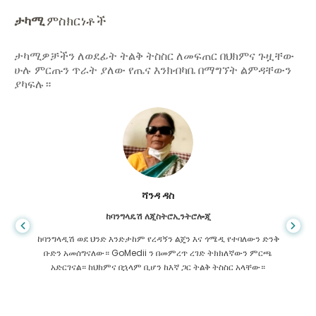
ታካሚ
ምስክርነቶች
ታካሚዎቻችን ለወደፊት ትልቅ ትስስር ለመፍጠር በህክምና ጉዟቸው
ሁሉ ምርጡን ጥራት ያለው የጤና እንክብካቤ በማግኘት ልምዳቸውን
ያካፍሉ።
ሻንዳ ዳስ
ከባንግላዴሽ ለጂስትሮኢንትሮሎጂ
ከባንግላዲሽ ወደ ህንድ እንድታከም የረዳኝን ልጄን እና ጎሜዲ የተባለውን ድንቅ
ቡድን አመሰግናለው። GoMedii ን በመምረጥ ረገድ ትክክለኛውን ምርጫ
አድርገናል። ከህክምና በኋላም ቢሆን ከእኛ ጋር ትልቅ ትስስር አላቸው።