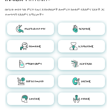
በሀገሪቱ ውስጥ ካሉ ምርጥ የጤና እንክብካቤዎች ለመምረጥ ከሁሉም የሕክምና ሂደቶች ጋር
ተመጣጣኝ የሕክምና አማራጮች።
የባሪያትሪክ ቀዶ ጥገና
ካርዲዮሎጂ
ኮስመቶሎጂ
ኢንዶክሪኖሎጂ
የማህፀን ህክምና
ኦርቶፔዲክስ
IVF እና የመራባት
ኔፍሮሎጂ
ኒውሮሎጂ
ኦንኮሎጂ