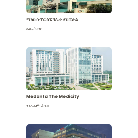
ማክስ ሱፐር ስፔሻሊቲ ሆስፒታል
ዴሊ
,
ሕንድ
Medanta The Medicity
ጉሩግራም
,
ሕንድ