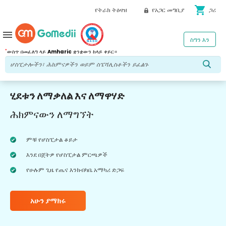
shopping_cart
የትራክ ትዕዛዝ
የአጋር መግቢያ
ጋሪ
menu
ስግን እን
*
ውስጥ በመፈለግ ላይ
Amharic
ቋንቋውን ከላይ ቀይር።
ሂደቱን ለማቃለል እና ለማዋሃድ
ሕክምናውን ለማግኘት
ምቹ የሆስፒታል ቆይታ
እንደ በጀትዎ የሆስፒታል ምርጫዎች
የሁሉም ጊዜ የጤና እንክብካቤ አማካሪ ድጋፍ
አሁን ያማክሩ