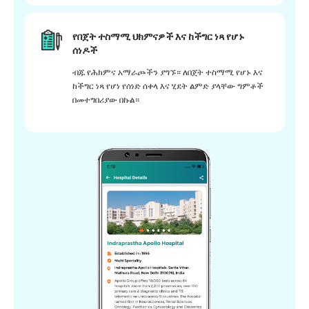
የበጀት ተስማሚ ህክምናዎች እና ከችግር ነጻ የሆኑ
ሰነዶች
ብጁ የሕክምና አማራጮችን ያግኙ። ለበጀት ተስማሚ የሆኑ እና
ከችግር ነጻ የሆነ የሰነድ ሰቀላ እና ሂደት ልምድ ያላቸው ግምቶች
በመተግበሪያው በኩል።