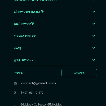
የሕክምና ስፔሻሊስቶች
ልዩ ሕክምናዎች
ዋና መለያ ጸባያት
መረጃ
ቋንቋ ይምረጡ
ተገናኙ
አጋር ይሁኑ
connect@gomedii.com
(+91) 9311101477
96, block C, Sector 65, Noida,