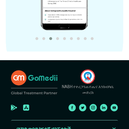
NABH የተረጋገጠ የጤና እንክብካቤ
መድረክ
በህንድ ውስጥ ከፍተኛ ሆስፒታሎች