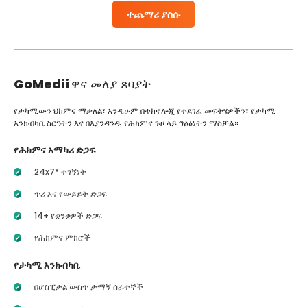
ተጨማሪ ያስሱ
GoMedii
ዋና መለያ ጸባያት
የታካሚውን ህክምና ማቃለል፣ እንዲሁም በቴክኖሎጂ የተደገፈ መፍትሄዎችን፣ የታካሚ
እንክብካቤ ስርዓትን እና በእያንዳንዱ የሕክምና ጉዞ ላይ ግልፅነትን ማስቻል።
የሕክምና አማካሪ ድጋፍ
24x7* ተገኝነት
ጥሪ እና የውይይት ድጋፍ
14+ የቋንቋዎች ድጋፍ
የሕክምና ምክሮች
የታካሚ እንክብካቤ
በሆስፒታል ውስጥ ታማኝ ሰራተኞች