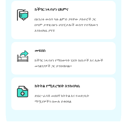
ከችግር ነጻ የሆነ ህክምና
በአገሪቱ ውስጥ ካሉ ልምድ ያላቸው ዶክተሮች ጋር
በጣም ታዋቂ በሆኑ ሆስፒታሎች ውስጥ የተሻለውን
እንክብካቤ ያግኙ
መፍሰስ
ከችግር ነጻ የሆነ የማስወጣት ሂደት ከሰነዶች እና ሌሎች
መገልገያዎች ጋር ይንከባከባል።
ክትትል የሚደረግበት እንክብካቤ
ድህረ-ፈሳሽ መደበኛ ክትትል እና የመድኃኒት
ማሟያዎችን በሙሉ ይቀበላል