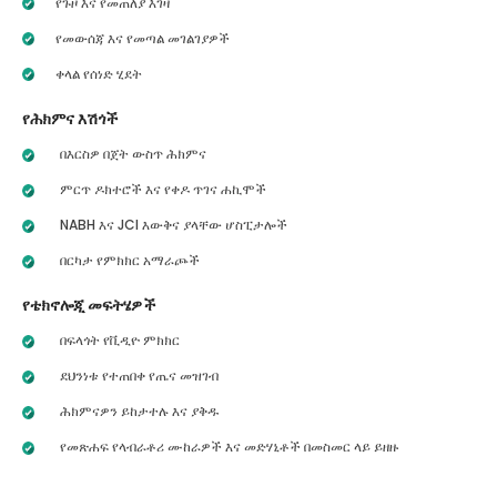
የጉዞ እና የመጠለያ እገዛ
የመውሰጃ እና የመጣል መገልገያዎች
ቀላል የሰነድ ሂደት
የሕክምና እሽጎች
በእርስዎ በጀት ውስጥ ሕክምና
ምርጥ ዶክተሮች እና የቀዶ ጥገና ሐኪሞች
NABH እና JCI እውቅና ያላቸው ሆስፒታሎች
በርካታ የምክክር አማራጮች
የቴክኖሎጂ መፍትሄዎች
በፍላጎት የቪዲዮ ምክክር
ደህንነቱ የተጠበቀ የጤና መዝገብ
ሕክምናዎን ይከታተሉ እና ያቅዱ
የመጽሐፍ የላብራቶሪ ሙከራዎች እና መድሃኒቶች በመስመር ላይ ይዘዙ