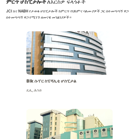
ምርጥ ሆስፒታሎች
ለእርስዎ ፍላጎቶች
JCI እና NABH የታወቁ ሆስፒታሎች ከምርጥ የህክምና ባለሙያዎች ጋር በተመጣጣኝ ዋጋ
በተመጣጣኝ ዋጋ የሚገኙ ዘመናዊ መገልገያዎች።
Blk ሱፐር ስፔሻሊቲ ሆስፒታል
ዴሊ
,
ሕንድ