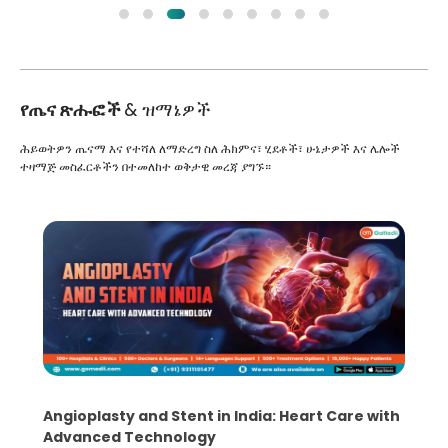
የጤና ጽሑፎች
& ዝማኔዎች
ሕይወትዎን ጤናማ እና የተሻለ ለማድረግ ስለ ሕክምና፣ ሂደቶች፣ ሁኔታዎች እና ሌሎች
ተዛማጅ መስፈርቶችን በተመለከተ ወቅታዊ መረጃ ያግኙ።
5 Essential Steps for Effective Human Sperm
Collection and Processing Methods