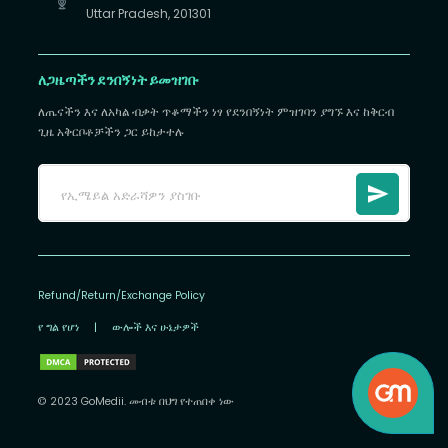
Uttar Pradesh, 201301
ለጋዜጣችን ደንበኝነት ይመዝገቡ
ለጤናችን እና ለአካል ብቃት ጥቆማችን ነፃ የደንበኝነት ምዝገባን ያግኙ እና ከቅርብ
ጊዜ አቅርቦቶቻችን ጋር ይከታተሉ
Refund/Return/Exchange Policy
የ ግል የሆነ
|
ውሎች እና ሁኔታዎች
© 2023 GoMedii. መብቱ በህግ የተጠበቀ ነው