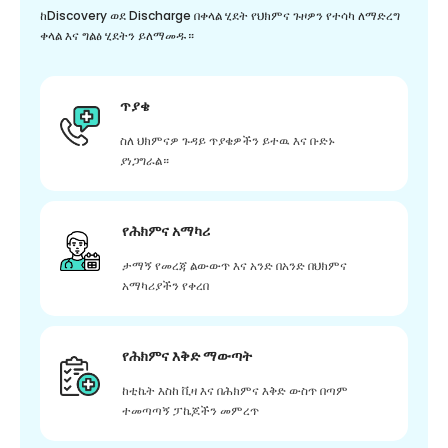
ከDiscovery ወደ Discharge በቀላል ሂደት የህክምና ጉዞዎን የተሳካ ለማድረግ
ቀላል እና ግልፅ ሂደትን ይለማመዱ።
ጥያቄ
ስለ ህክምናዎ ጉዳይ ጥያቄዎችን ይተዉ እና ቡድኑ
ያነጋግራል።
የሕክምና አማካሪ
ታማኝ የመረጃ ልውውጥ እና አንድ በአንድ በህክምና
አማካሪያችን የቀረበ
የሕክምና እቅድ ማውጣት
ከቲኬት እስከ ቪዛ እና በሕክምና እቅድ ውስጥ በጣም
ተመጣጣኝ ፓኬጆችን መምረጥ