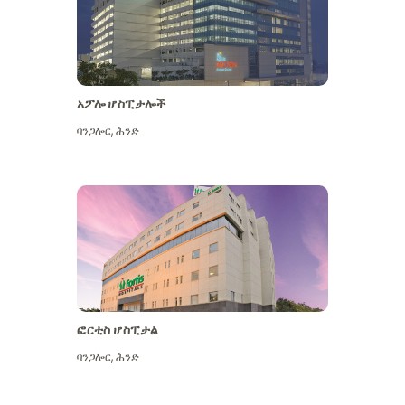
አፖሎ ሆስፒታሎች
ባንጋሎር
,
ሕንድ
ተጨማሪ ይመልከቱ
ፎርቲስ ሆስፒታል
ባንጋሎር
,
ሕንድ