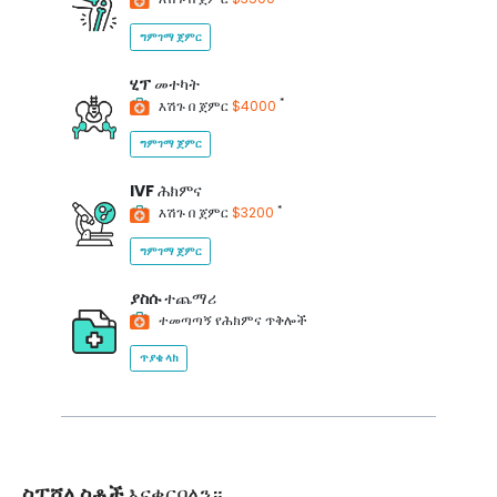
ግምገማ ጀምር
ሂፕ
መተካት
*
እሽጉ በ ጀምር
$4000
ግምገማ ጀምር
IVF
ሕክምና
*
እሽጉ በ ጀምር
$3200
ግምገማ ጀምር
ያስሱ
ተጨማሪ
ተመጣጣኝ የሕክምና ጥቅሎች
ጥያቄ ላክ
ስፔሻሊስቶች
እናቀርባለን።