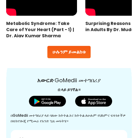
Metabolic Syndrome: Take
Surprising Reasons fo
Care of Your Heart (Part - 1) |
in Adults By Dr. Mudas
Dr. Ajay Kumar Sharma
ሁሉንም ይመልከቱ
አውርድ
GoMedii መተግበሪያ
በ ላይ ይገኛል።
በGoMedii መተግበሪያ ላይ ባለው ክትትል እና ክትትል ለሁሉም የህክምና ፍላጎቶችዎ
በቴክኖሎጂ የሚመራ የአንድ ጊዜ መፍትሄ።