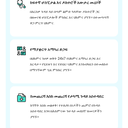
ከፍተኛ ሆስፒታል እና ዶክተሮች አውታረ መረቦች
በእርስዎ ጉዳይ ላይ በጣም ልምድ ካላቸው ዶክተሮች ጋር
በዘመናዊ ሆስፒታሎች ምክክር እና ህክምና ያግኙ። በተመጣጣኝ
ዋጋ ምርጥ ህክምና.
የማያቋርጥ አማካሪ ድጋፍ
በህክምና ጉዞዎ ወቅት 24x7 የህክምና አማካሪ ድጋፍ እና
እርዳታ። የሂደቱን እና የድህረ-ህክምና እንክብካቤን በተመለከተ
በማንኛውም ጊዜ ምክክር ያግኙ።
ከመጨረሻ እስከ መጨረሻ የታካሚ ጉዳይ አስተዳደር
ከግኝት እስከ መልቀቅ፣ የተለያዩ ሰነዶችን ጨምሮ በጉዳይ
አስተዳደር እገዛ በሕክምናው ጉዞ ላይ መደበኛ ዝመናዎችን
ያግኙ።