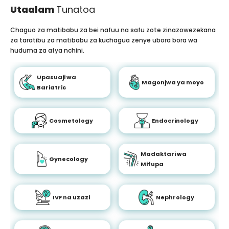
Utaalam
Tunatoa
Chaguo za matibabu za bei nafuu na safu zote zinazowezekana
za taratibu za matibabu za kuchagua zenye ubora bora wa
huduma za afya nchini.
Upasuaji wa
Magonjwa ya moyo
Bariatric
Cosmetology
Endocrinology
Madaktari wa
Gynecology
Mifupa
IVF na uzazi
Nephrology