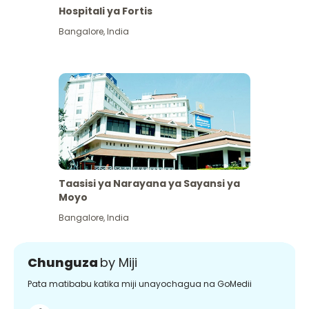
Hospitali ya Fortis
Bangalore
,
India
Taasisi ya Narayana ya Sayansi ya
Moyo
Bangalore
,
India
Chunguza
by Miji
Pata matibabu katika miji unayochagua na GoMedii