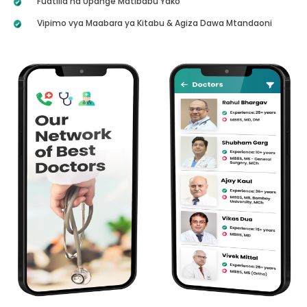
Fuatilia na Upange Matibabu Yako
Vipimo vya Maabara ya Kitabu & Agiza Dawa Mtandaoni