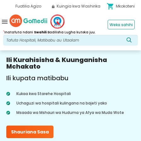
shopping_cart
Fuatilia Agizo
Kuingia kwa Washirika
Mkokoteni
menu
Weka sahihi
*
Inatafuta ndani
Swahili
Badilisha Lugha kutoka juu.
Ili Kurahisisha & Kuunganisha
Mchakato
Ili kupata matibabu
Kukaa kwa Starehe Hospitali
Uchaguzi wa hospitali kulingana na bajeti yako
Msaada wa Mshauri wa Huduma ya Afya wa Muda Wote
Shauriana Sasa