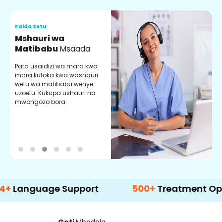
Faida Zetu
F
Mshauri wa
V
Matibabu
Msaada
U
Pata usaidizi wa mara kwa
U
mara kutoka kwa washauri
m
wetu wa matibabu wenye
z
uzoefu. Kukupa ushauri na
w
mwongozo bora.
b
uage Support
500+
Treatment Options