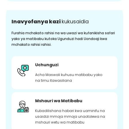
Inavyofanya kazi
kukusaidia
Furahia mchakato rahisi na wa uwazi wa kufanikisha safari
yako ya matibabu kutoka Ugunduzi hadi Uondoaji kwa
mchakato rahisi rahisi.
Uchunguzi
Acha Maswali kuhusu matibabu yako
na timu itawasiliana
Mshauri wa Matibabu
Kubadilishana habari kwa uaminifu na
usaidizi mmoja mmoja unaotolewa na
mshauri wetu wa matibabu