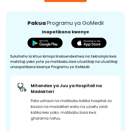
Pakua
Programu ya GoMedii
Inapatikana kwenye
Suluhisho la kituo kimoja linaloendeshwa na teknolojia kwa
mahitaji yako yote ya matibabu kwa ufuatiliaji na ufuatiliaji
unaopatikana kwenye Programu ya GoMedii.
Mitandao ya Juu ya Hospitali na
Madaktari
Pata ushauri na matibabu katika hospitali za
kisasa na madaktari walio na uzoefu zaidi
katika kesi yako. matibabu bora kwa
gharama nafuu.