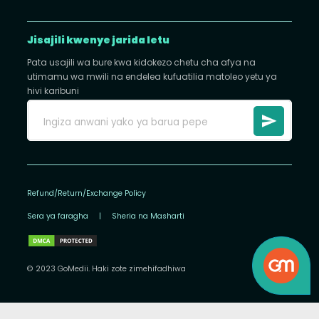
Jisajili kwenye jarida letu
Pata usajili wa bure kwa kidokezo chetu cha afya na
utimamu wa mwili na endelea kufuatilia matoleo yetu ya
hivi karibuni
Refund/Return/Exchange Policy
Sera ya faragha
|
Sheria na Masharti
© 2023 GoMedii. Haki zote zimehifadhiwa