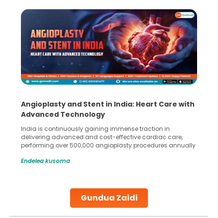
Angioplasty and Stent in India: Heart Care with
Advanced Technology
India is continuously gaining immense traction in
delivering advanced and cost-effective cardiac care,
performing over 500,000 angioplasty procedures annually
with a success rate exceeding 90%. Patients across the
Endelea kusoma
globe are searching for treatments like angioplasty and
stent placement in Indian hospitals, owing to the
combination of high-quality care and affordability.
Studies, such as one published
Gundua Zaidi
Continue Reading