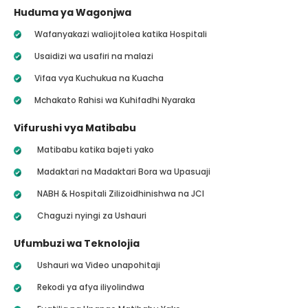
Huduma ya Wagonjwa
Wafanyakazi waliojitolea katika Hospitali
Usaidizi wa usafiri na malazi
Vifaa vya Kuchukua na Kuacha
Mchakato Rahisi wa Kuhifadhi Nyaraka
Vifurushi vya Matibabu
Matibabu katika bajeti yako
Madaktari na Madaktari Bora wa Upasuaji
NABH & Hospitali Zilizoidhinishwa na JCI
Chaguzi nyingi za Ushauri
Ufumbuzi wa Teknolojia
Ushauri wa Video unapohitaji
Rekodi ya afya iliyolindwa