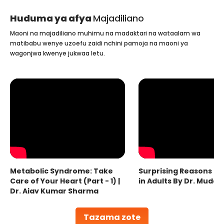
Huduma ya afya
Majadiliano
Maoni na majadiliano muhimu na madaktari na wataalam wa
matibabu wenye uzoefu zaidi nchini pamoja na maoni ya
wagonjwa kwenye jukwaa letu.
Metabolic Syndrome: Take
Surprising Reasons fo
Care of Your Heart (Part - 1) |
in Adults By Dr. Mudas
Dr. Ajay Kumar Sharma
Tazama zote