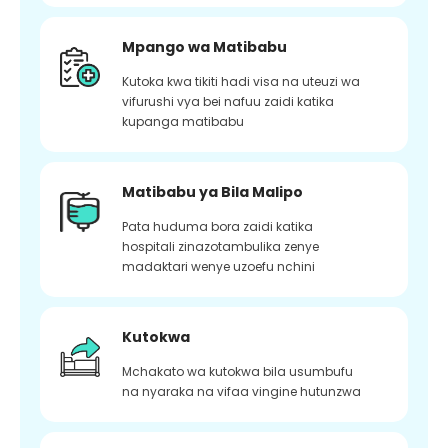
Mpango wa Matibabu
Kutoka kwa tikiti hadi visa na uteuzi wa
vifurushi vya bei nafuu zaidi katika
kupanga matibabu
Matibabu ya Bila Malipo
Pata huduma bora zaidi katika
hospitali zinazotambulika zenye
madaktari wenye uzoefu nchini
Kutokwa
Mchakato wa kutokwa bila usumbufu
na nyaraka na vifaa vingine hutunzwa