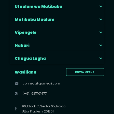
Utaalam wa Matibabu
Matibabu Maalum
Vipengele
Habari
Chagua Lugha
Wasiliana
KUWA MPENZI
connect@gomedii.com
(+91) 9311101477
96, block C, Sector 65, Noida,
Uttar Pradesh, 201301