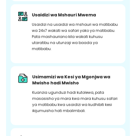
Usaidizi wa Mshauri Mwema
Usaidizi na usaidizi wa mshauri wa matibabu
wa 24x7 wakati wa safari yako ya matibabu.
Pata mashauriano kila wakati kuhusu
utaratibu na utunzaji wa baada ya
matibabu.
Usimamizi wa Kesi ya Mgonjwa wa
Mwisho hadi Mwisho
Kuanzia ugunduzi hadi kutolewa, pata
masasisho ya mara kwa mara kuhusu safari
ya matibabu kwa usaidizi wa kudhibiti kesi
ikijumuisha hati mbalimbali.