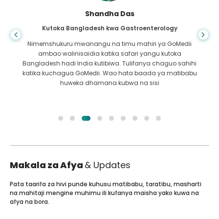
Shandha Das
Kutoka Bangladesh kwa Gastroenterology
Nimemshukuru mwanangu na timu mahiri ya GoMedii
ambao walinisaidia katika safari yangu kutoka
Bangladesh hadi India kutibiwa. Tulifanya chaguo sahihi
katika kuchagua GoMedii. Wao hata baada ya matibabu
huweka dhamana kubwa na sisi
Makala za Afya
& Updates
Pata taarifa za hivi punde kuhusu matibabu, taratibu, masharti
na mahitaji mengine muhimu ili kufanya maisha yako kuwa na
afya na bora.