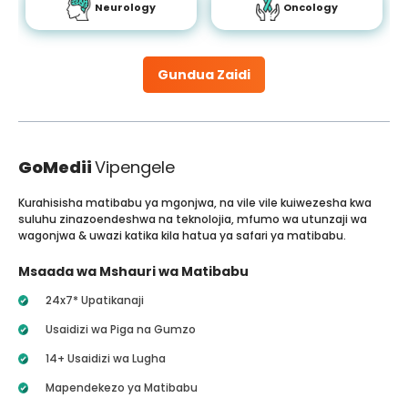
Neurology
Oncology
Gundua Zaidi
GoMedii
Vipengele
Kurahisisha matibabu ya mgonjwa, na vile vile kuiwezesha kwa
suluhu zinazoendeshwa na teknolojia, mfumo wa utunzaji wa
wagonjwa & uwazi katika kila hatua ya safari ya matibabu.
Msaada wa Mshauri wa Matibabu
24x7* Upatikanaji
Usaidizi wa Piga na Gumzo
14+ Usaidizi wa Lugha
Mapendekezo ya Matibabu