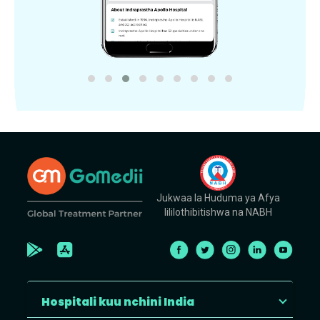
Jukwaa la Huduma ya Afya
lililothibitishwa na NABH
Hospitali kuu nchini India