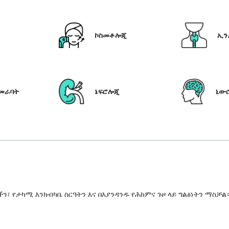
ኮስመቶሎጂ
ኢን
የመራባት
ኔፍሮሎጂ
ኒው
 የታካሚ እንክብካቤ ስርዓትን እና በእያንዳንዱ የሕክምና ጉዞ ላይ ግልፅነትን ማስቻል