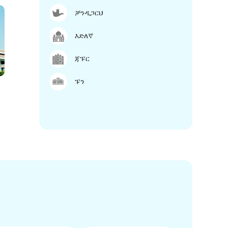
ቻንዲጋርህ
እድለኛ
ጃፑር
ፑን