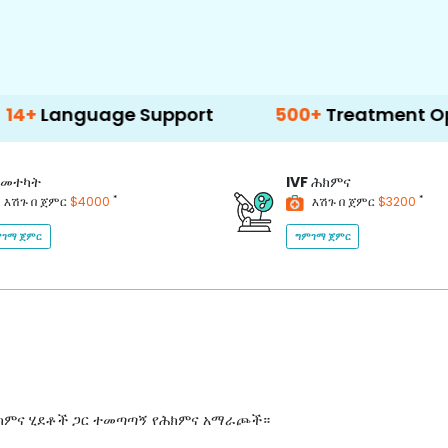
ge Support
500+
Treatment Options
መተካት
IVF
ሕክምና
*
*
እሽጉ በ ጀምር
$4000
እሽጉ በ ጀምር
$3200
ገማ ጀምር
ግምገማ ጀምር
ሕክምና ሂደቶች ጋር ተመጣጣኝ የሕክምና አማራጮች።