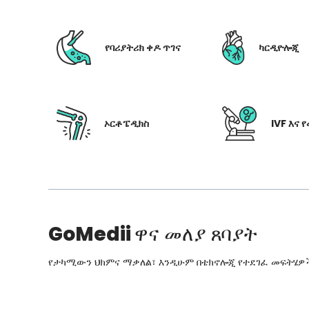
የባሪያትሪክ ቀዶ ጥገና
ካርዲዮሎጂ
ኦርቶፔዲክስ
IVF እና 
GoMedii
ዋና መለያ ጸባያት
የታካሚውን ህክምና ማቃለል፣ እንዲሁም በቴክኖሎጂ የተደገፈ መፍትሄዎችን፣