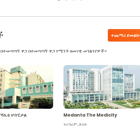
ች
ተጨማሪ ይመልከ
ር በተመጣጣኝ ዋጋ በተመጣጣኝ ዋጋ የሚገኙ ዘመናዊ መገልገያዎች።
ፔሻሊቲ ሆስፒታል
Medanta The Medicity
ጉሩግራም
,
ሕንድ