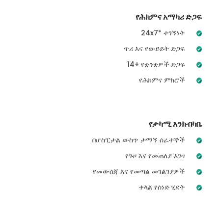
የሕክምና አማካሪ ድጋፍ
24x7* ተገኝነት
ጥሪ እና የውይይት ድጋፍ
14+ የቋንቋዎች ድጋፍ
የሕክምና ምክሮች
የታካሚ እንክብካቤ
በሆስፒታል ውስጥ ታማኝ ሰራተኞች
የጉዞ እና የመጠለያ እገዛ
የመውሰጃ እና የመጣል መገልገያዎች
ቀላል የሰነድ ሂደት