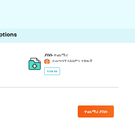
ያስሱ
ተጨማሪ
ተመጣጣኝ የሕክምና ጥቅሎች
ጥያቄ ላክ
ተጨማሪ ያስሱ