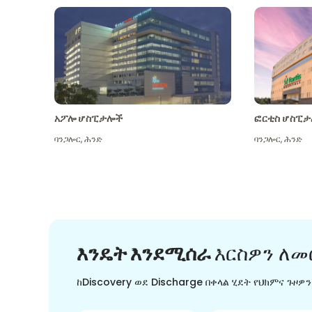
አፖሎ ሆስፒታሎች
ፎርቲስ ሆስፒታ
ባንጋሎር
,
ሕንድ
ባንጋሎር
,
ሕንድ
እንዴት እንደሚሰራ
እርስዎን ለመ
ከDiscovery ወደ Discharge በቀላል ሂደት የህክምና ጉዞዎ