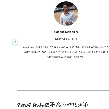
Chea Sarath
ከካምቦዲያ ለ CKD
ሙሉ ተስፋ
CKD የዕድሜ ልክ ሁኔታ እየባሰ ይሄዳል። ለረጅም ጊዜ ተሠቃየሁ እና በመጨረሻ
ነበር።
GoMedii እና በካምቦዲያ ውስጥ ካሉት አጋራቸው አንዱ ጤንነቴን የሚይዝበት
ጊዜ እንደሆነ እንድገነዘብ ረድቶኛል።
የጤና ጽሑፎች
& ዝማኔዎች