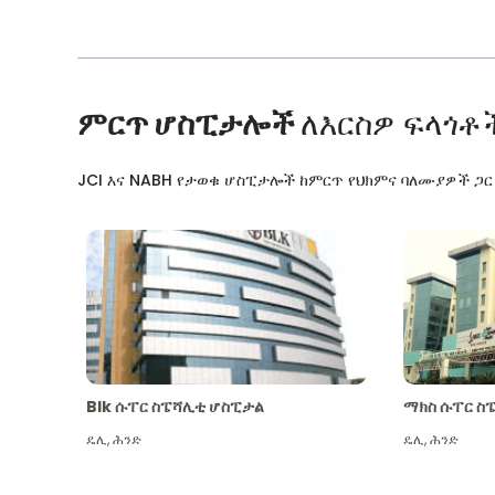
ምርጥ ሆስፒታሎች
ለእርስዎ ፍላጎቶ
JCI እና NABH የታወቁ ሆስፒታሎች ከምርጥ የህክምና ባለሙያዎች ጋ
Blk ሱፐር ስፔሻሊቲ ሆስፒታል
ማክስ ሱፐር ስ
ዴሊ
,
ሕንድ
ዴሊ
,
ሕንድ