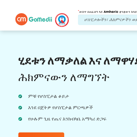
*
ውስጥ በመፈለግ ላይ
Amharic
ቋንቋውን ከላይ
የእኛ ጥቅሞች
ሂደቱን ለማቃለል እና ለማዋሃ
የመስመር ላይ ቪዲዮ
ምክክር
ሕክምናውን ለማግኘት
ለተሻለ የጤና አጠባበቅ ልምድ በእውነተኛ ጊዜ
ህክምናዎችን በተመለከተ በጣም ልምድ ካላቸው
ሀኪሞቻችን ጋር በመስመር ላይ ምክክር።
ምቹ የሆስፒታል ቆይታ
እንደ በጀትዎ የሆስፒታል ምርጫዎች
የሁሉም ጊዜ የጤና እንክብካቤ አማካሪ ድጋፍ