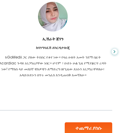
ኢሽራት ጃሃን
ከባንግላዴሽ ለካርዲዮሎጂ
ከGoMedii ጋር ያለው ትስስር የቆየ ነው። የዛሬ ሁለት አመት ገደማ በፊት
በመስመር 
ለcardiac ጉዳዬ አነጋግሬያቸው ነበር። ሆኖም ፣ ቡድኑ ሁል ጊዜ የማያቋርጥ ረዳት
እፈልጋ
ነው! የማክስ ላይ መደበኛ ቼክዎቼን ለማድረግ በየጊዜው እነሱን አነጋግራቸዋለሁ፣
አላህ ቡድኑን በጥሩ መንፈስ እንዲጠብቅ እመኛለሁ።
ተጨማሪ ያስሱ