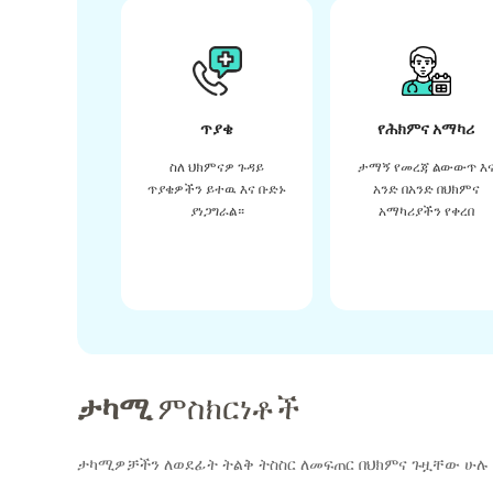
ጥያቄ
የሕክምና አማካሪ
ስለ ህክምናዎ ጉዳይ
ታማኝ የመረጃ ልውውጥ እ
ጥያቄዎችን ይተዉ እና ቡድኑ
አንድ በአንድ በህክምና
ያነጋግራል።
አማካሪያችን የቀረበ
ታካሚ
ምስክርነቶች
ታካሚዎቻችን ለወደፊት ትልቅ ትስስር ለመፍጠር በህክምና ጉዟቸው ሁሉ