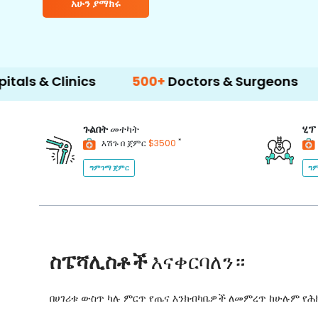
አሁን ያማክሩ
nics
500+
Doctors & Surgeons
14+
Langua
ጉልበት
መተካት
ሂፕ
*
እሽጉ በ ጀምር
$3500
ግምገማ ጀምር
ግም
ስፔሻሊስቶች
እናቀርባለን።
በሀገሪቱ ውስጥ ካሉ ምርጥ የጤና እንክብካቤዎች ለመምረጥ ከሁሉም የ