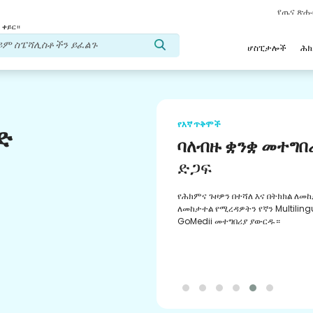
የጤና ጽ
 ቀይር።
ሆስፒታሎች
ሕ
የእኛ ጥቅሞች
ድ
ባለብዙ ቋንቋ መተግበ
ድጋፍ
የሕክምና ጉዞዎን በተሻለ እና በትክክል ለመከ
ለመከታተል የሚረዳዎትን የኛን Multiling
GoMedii መተግበሪያ ያውርዱ።