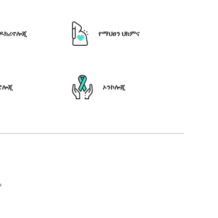
ዶክሪኖሎጂ
የማህፀን ህክምና
ሮሎጂ
ኦንኮሎጂ
።