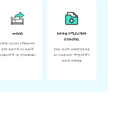
መፍሰስ
ክትትል የሚደረግበት
እንክብካቤ
ከችግር ነጻ የሆነ የማስወጣት
ሂደት ከሰነዶች እና ሌሎች
ድህረ-ፈሳሽ መደበኛ ክትትል
መገልገያዎች ጋር ይንከባከባል።
እና የመድኃኒት ማሟያዎችን
በሙሉ ይቀበላል