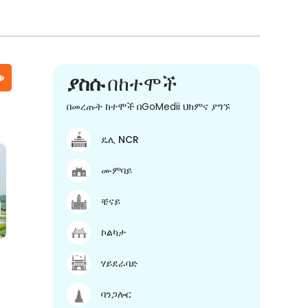
ቱ
ያስሱ
በከተሞች
በመረጡት ከተሞች በGoMedii ህክምና ያግኙ
ዴሊ NCR
ሙምባይ
ቼናይ
ኮልካታ
ሃይደራባድ
ባንጋሎር