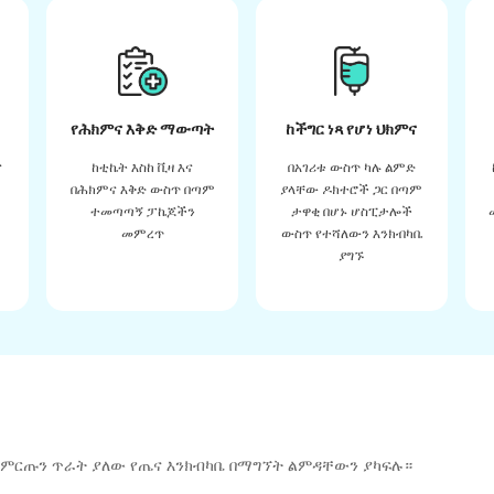
የሕክምና እቅድ ማውጣት
ከችግር ነጻ የሆነ ህክምና
ና
ከቲኬት እስከ ቪዛ እና
በአገሪቱ ውስጥ ካሉ ልምድ
በሕክምና እቅድ ውስጥ በጣም
ያላቸው ዶክተሮች ጋር በጣም
ተመጣጣኝ ፓኬጆችን
ታዋቂ በሆኑ ሆስፒታሎች
መምረጥ
ውስጥ የተሻለውን እንክብካቤ
ያግኙ
 ምርጡን ጥራት ያለው የጤና እንክብካቤ በማግኘት ልምዳቸውን ያካፍሉ።