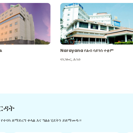
ል
Narayana የልብ ሳይንስ ተቋም
ባንጋሎር
,
ሕንድ
ርዳት
ን የተሳካ ለማድረግ ቀላል እና ግልፅ ሂደትን ይለማመዱ።