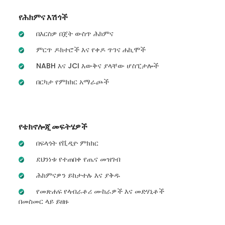
የሕክምና እሽጎች
በእርስዎ በጀት ውስጥ ሕክምና
ምርጥ ዶክተሮች እና የቀዶ ጥገና ሐኪሞች
NABH እና JCI እውቅና ያላቸው ሆስፒታሎች
በርካታ የምክክር አማራጮች
የቴክኖሎጂ መፍትሄዎች
በፍላጎት የቪዲዮ ምክክር
ደህንነቱ የተጠበቀ የጤና መዝገብ
ሕክምናዎን ይከታተሉ እና ያቅዱ
የመጽሐፍ የላብራቶሪ ሙከራዎች እና መድሃኒቶች
በመስመር ላይ ይዘዙ