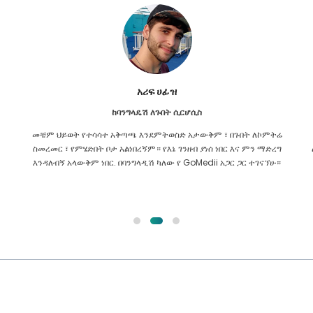
አሪፍ ሀፊዝ
ከባንግላዴሽ ለጉበት ሲርሆሲስ
ም
መቼም ህይወት የተሳሳተ አቅጣጫ እንደምትወስድ አታውቅም ፣ በጉበት ለኮምትሬ
ስመረመር ፣ የምሄድበት ቦታ አልነበረኝም። የእኔ ገንዘብ ያነሰ ነበር እና ምን ማድረግ
እንዳለብኝ አላውቅም ነበር. በባንግላዲሽ ካለው የ GoMedii አጋር ጋር ተገናኘሁ።