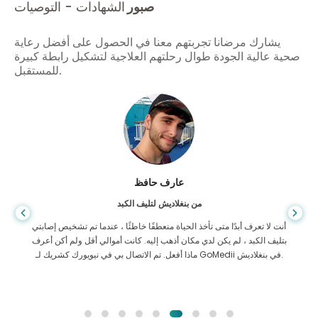
صبور
الشهادات - التوصيات
يشارك مرضانا تجربتهم معنا في الحصول على أفضل رعاية
صحية عالية الجودة طوال رحلتهم العلاجية لتشكيل رابطة كبيرة
للمستقبل.
عارف حافظ
من بنغلاديش لتليف الكبد
أنت لا تعرف أبدًا متى تأخذ الحياة منعطفًا خاطئًا ، عندما تم تشخيص إصابتي
بتليف الكبد ، لم يكن لدي مكان أذهب إليه. كانت أموالي أقل ولم أكن أعرف
ماذا أفعل. تم الاتصال بي في نيويورك كشريك لـ GoMedii في بنغلاديش.