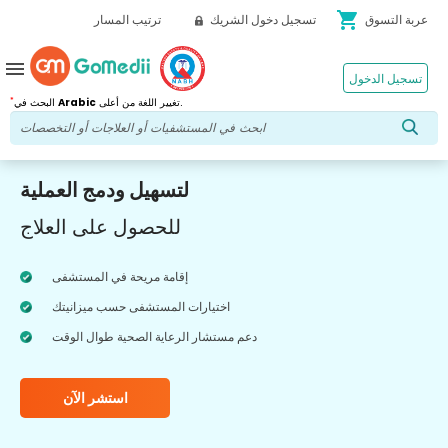
shopping_cart
عربة التسوق
تسجيل دخول الشريك
ترتيب المسار
menu
تسجيل الدخول
*
تغيير اللغة من أعلى.
Arabic
البحث في
لتسهيل ودمج العملية
للحصول على العلاج
إقامة مريحة في المستشفى
اختيارات المستشفى حسب ميزانيتك
دعم مستشار الرعاية الصحية طوال الوقت
استشر الآن