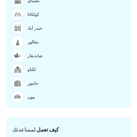
تشيناي
كولكاتا
حيدر أباد
بنغالور
شانديغار
لكناو
جايبور
بيون
كيف تعمل
لمساعدتك