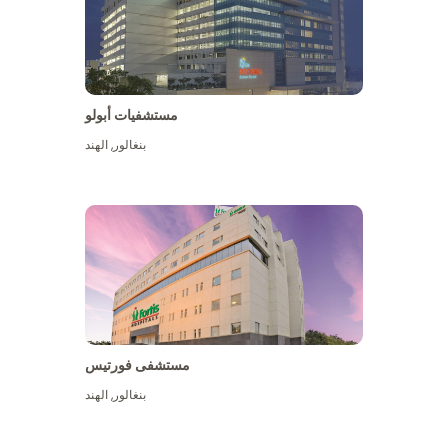
مستشفيات أبولو
بنغالور
,
الهند
عرض المزيد
مستشفى فورتيس
بنغالور
,
الهند