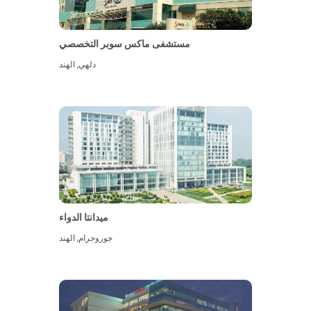
مستشفى ماكس سوبر التخصصي
دلهي
,
الهند
ميدانتا الدواء
جوروجرام
,
الهند