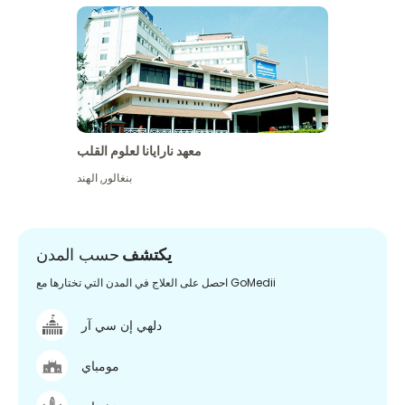
معهد نارايانا لعلوم القلب
بنغالور
,
الهند
يكتشف
حسب المدن
احصل على العلاج في المدن التي تختارها مع GoMedii
دلهي إن سي آر
مومباي