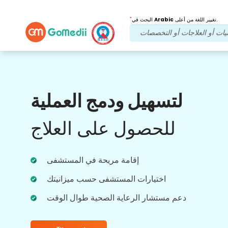
*
تغيير اللغة من أعلى.
Arabic
البحث في
فوائدنا
لتسهيل ودمج العملية
بعد العلاج
متابعة الرعاية
للحصول على العلاج
احصل على دعم طبي ودعم للمرضى على مدار
الساعة طوال أيام الأسبوع مع فريقنا الذي يعالج
مشاكلك في جميع الأوقات. تحديثات منتظمة على
احتياجاتك العلاجية.
إقامة مريحة في المستشفى
اختيارات المستشفى حسب ميزانيتك
دعم مستشار الرعاية الصحية طوال الوقت