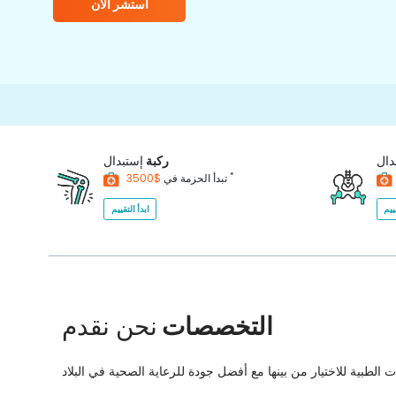
استشر الآن
15000+
Hap
دال
ركبة
إستبدال
*
$3500
تبدأ الحزمة في
ييم
ابدأ التقييم
التخصصات
نحن نقدم