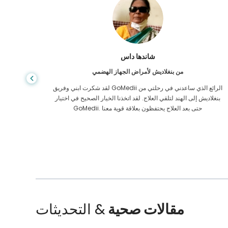
شاندها داس
من بنغلاديش لأمراض الجهاز الهضمي
لقد شكرت ابني وفريق GoMedii الرائع الذي ساعدني في رحلتي من
بنغلاديش إلى الهند لتلقي العلاج. لقد اتخذنا الخيار الصحيح في اختيار
الرعاية ا
GoMedii. حتى بعد العلاج يحتفظون بعلاقة قوية معنا
الممل
مقالات صحية
& التحديثات