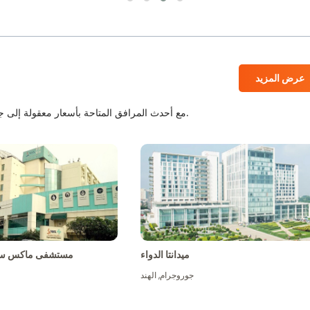
عرض المزيد
المستشفيات المعتمدة من JCI و NABH مع أحدث المرافق المتاحة بأسعار معقولة إلى جانب أفضل الطاقم الطبي.
ميدانتا الدواء
مستشفى ماكس سو
جوروجرام
,
الهند