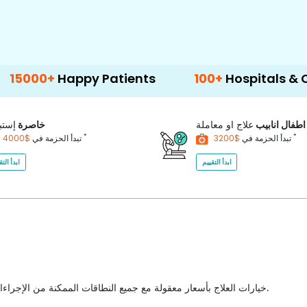
py Patients
100+
Hospitals & Clinics
اطفال انابيب
علاج او معاملة
خاصرة
إستب
*
*
$3200
تبدأ الحزمة في
$4000
تبدأ الحزمة في
ابدأ التقييم
ابدأ التق
خيارات العلاج بأسعار معقولة مع جميع النطاقات الممكنة من الإجراءات الطبية للاختيار من بينها مع أفضل جودة للرعاية الصحية في البلاد.