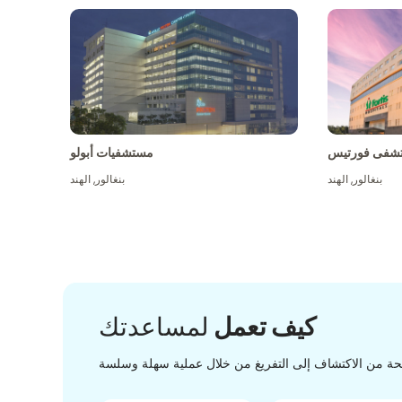
شفى فورتيس
مستشفيات أبولو
بنغالور
,
الهند
بنغالور
,
الهند
كيف تعمل
لمساعدتك