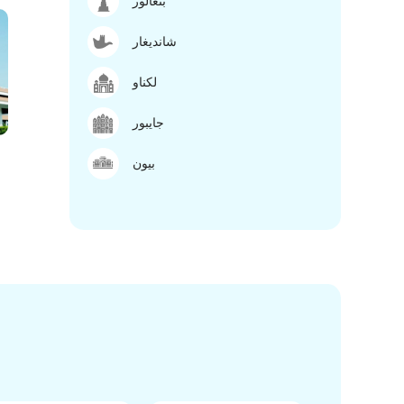
بنغالور
شانديغار
لكناو
جايبور
بيون