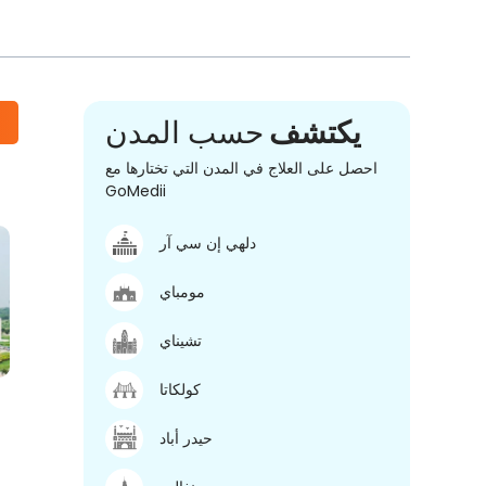
يكتشف
حسب المدن
احصل على العلاج في المدن التي تختارها مع
GoMedii
دلهي إن سي آر
مومباي
تشيناي
كولكاتا
حيدر أباد