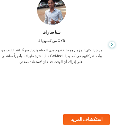
شيا ساراث
من كمبوديا لـ CKD
يص إصابتي
مرض الكلى المزمن هو حالة تدوم مدى الحياة وتزداد سوءًا. لقد عانيت من
 أكن أعرف
ذلك لفترة طويلة ، وأخيراً ساعدني GoMedii وأحد شركائهم في كمبوديا
على إدراك أن الوقت قد حان لاستعادة صحتي.
استكشاف المزيد