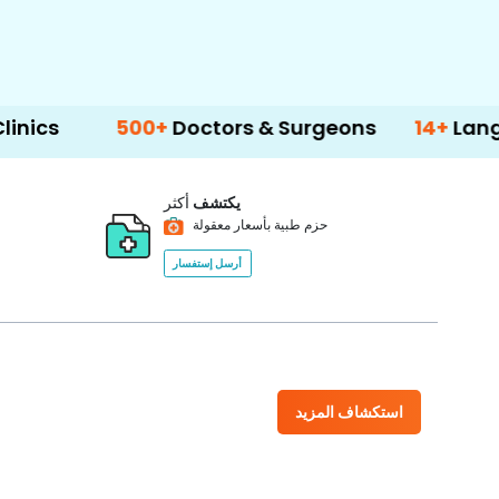
500+
Doctors & Surgeons
14+
Language Suppo
يكتشف
أكثر
حزم طبية بأسعار معقولة
أرسل إستفسار
استكشاف المزيد