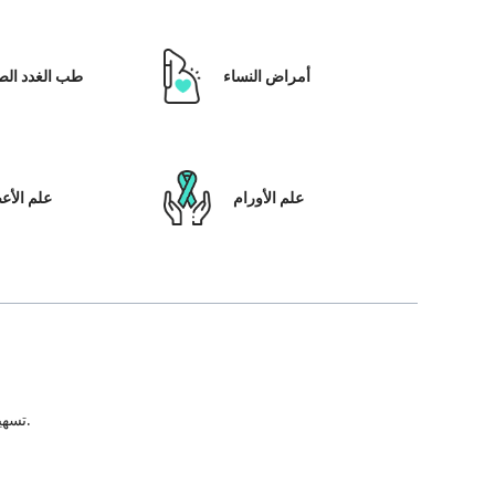
أمراض النساء
طب الغدد الص
علم الأورام
علم الأ
تسهيل علاج المريض ، بالإضافة إلى تمكينه بالحلول التي تعتمد على التكنولوجيا ونظام رعاية المرضى والشفافية في كل خطوة من خطوات رحلة العلاج.