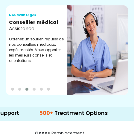
Nos avantages
N
Conseiller médical
V
Assistance
C
Obtenez un soutien régulier de
C
nos conseillers médicaux
n
expérimentés. Vous apporter
e
les meilleurs conseils et
t
orientations.
p
d
500+
Treatment Options
Genou
Remplacement