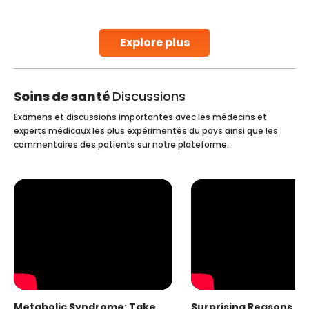
parenthood. Skilled technicians collect sperm using
specialized procedures to ensure optimal quality. Once
collected, they process the
Explore plus
Continue Reading
Soins de santé
Discussions
Examens et discussions importantes avec les médecins et
experts médicaux les plus expérimentés du pays ainsi que les
commentaires des patients sur notre plateforme.
Metabolic Syndrome: Take
Surprising Reasons fo