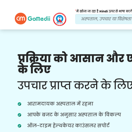
*
में खोजा जा रहा है
Hindi
ऊपर से भाषा बदले
प्रक्रिया को आसान और
हमारे लाभ
के लिए
इलाज के बाद
अनुवर्ती
देखभाल
उपचार प्राप्त करने के लि
हर समय आपकी समस्याओं का समाधान करने
वाली हमारी टीम के साथ चौबीसों घंटे चिकित्सा
और रोगी सहायता प्राप्त करें। आपके उपचार की
आरामदायक अस्पताल में रहना
जरूरतों पर नियमित अपडेट।
आपके बजट के अनुसार अस्पताल के विकल्प
ऑल-टाइम हेल्थकेयर काउंसलर सपोर्ट