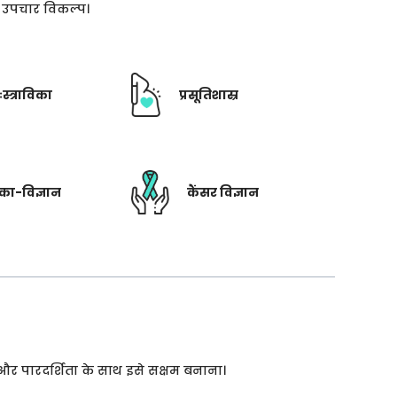
ती उपचार विकल्प।
ःस्त्राविका
प्रसूतिशास्र
रिका-विज्ञान
कैंसर विज्ञान
 और पारदर्शिता के साथ इसे सक्षम बनाना।