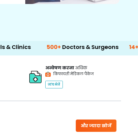
s
500+
Doctors & Surgeons
14+
Languag
अन्वेषण करना
अधिक
किफायती मेडिकल पैकेज
जांच भेजें
और ज्यादा खोजें