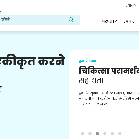
स्वास्थ्
ं।
अस्पताल
उपचार
 एकीकृत करने
हमारे लाभ
चिकित्सा परामर्श
सहायता
ए
हमारे अनुभवी चिकित्सा सलाहकारों से
सहायता प्राप्त करें। आपको सर्वोत्तम स
मार्गदर्शन प्रदान करना।