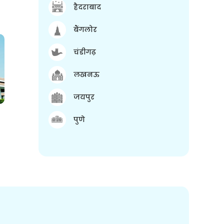
हैदराबाद
बैंगलोर
चंडीगढ़
लखनऊ
जयपुर
पुणे