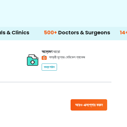
500+
Doctors & Surgeons
14+
Language 
অন্বেষণ
আরো
সাশ্রয়ী মূল্যের মেডিকেল প্যাকেজ
তদন্ত পাঠান
আরও এক্সপ্লোর করুন