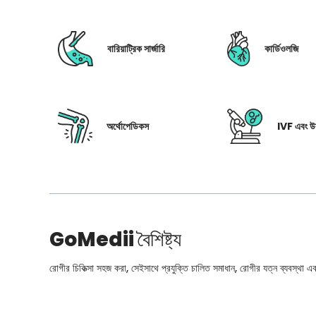
বারিয়াট্রিক সার্জারি
কার্ডিওলজি
অর্থোপেডিকস
IVF এবং উর
GoMedii
বৈশিষ্ট্য
রোগীর চিকিত্সা সহজ করা, সেইসাথে প্রযুক্তি চালিত সমাধান, রোগীর যত্ন ব্যবস্থা এবং