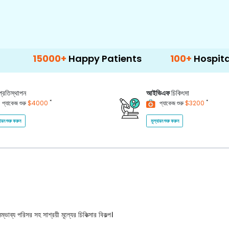
0+
Happy Patients
100+
Hospitals & Clinics
প্রতিস্থাপন
আইভিএফ
চিকিৎসা
*
*
প্যাকেজ শুরু
$4000
প্যাকেজ শুরু
$3200
যায়ন শুরু করুন
মূল্যায়ন শুরু করুন
ভাব্য পরিসর সহ সাশ্রয়ী মূল্যের চিকিত্সার বিকল্প।