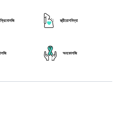
োক্রিনোলজি
স্ত্রীরোগবিদ্যা
োলজি
অনকোলজি