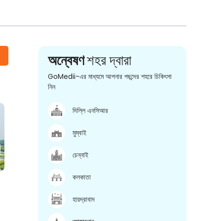
অন্বেষণ
শহর দ্বারা
GoMedii-এর মাধ্যমে আপনার পছন্দের শহরে চিকিৎসা
নিন
দিল্লি এনসিআর
মুম্বাই
চেন্নাই
কলকাতা
হায়দ্রাবাদ