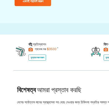
এখনই পরামর্শ করুন
1500
হাঁটু
প্রতিস্থাপন
হিপ
*
প্যাকেজ শুরু
$3500
মূল্যায়ন শুরু করুন
মূল্
বিশেষত্ব
আমরা প্রস্তাব করছি
দেশের সর্বোত্তম মানের স্বাস্থ্যসেবা সহ বেছে নেওয়ার জন্য চিকিৎসা পদ্ধতির সমস্ত সম্