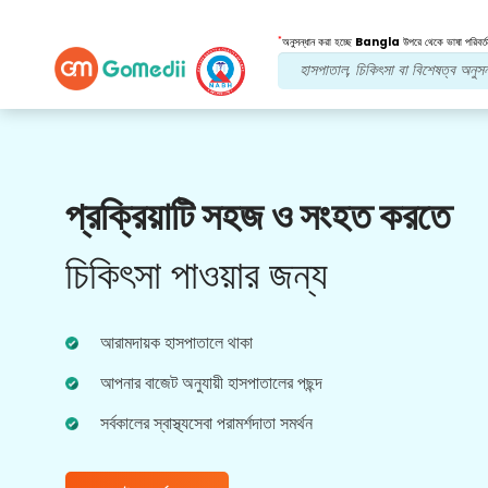
*
অনুসন্ধান করা হচ্ছে
Bangla
উপরে থেকে ভাষা পরিবর্ত
আমাদের সুবিধা
প্রক্রিয়াটি সহজ ও সংহত করতে
পোস্ট চিকিত্সা
অনুসরণ যত্ন
চিকিৎসা পাওয়ার জন্য
আপনার সমস্যার সমাধান করার জন্য আমাদের দলের সাথে 24x7
চিকিৎসা এবং রোগীর সহায়তা পান। আপনার চিকিৎসার
প্রয়োজনীয়তার নিয়মিত আপডেট।
আরামদায়ক হাসপাতালে থাকা
আপনার বাজেট অনুযায়ী হাসপাতালের পছন্দ
সর্বকালের স্বাস্থ্যসেবা পরামর্শদাতা সমর্থন