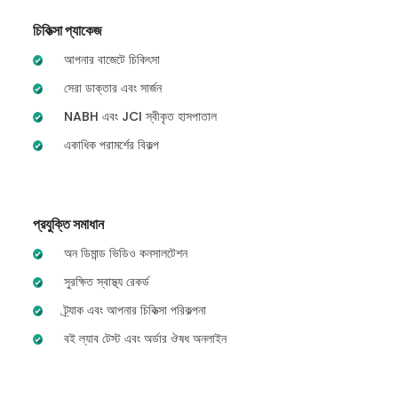
চিকিত্সা প্যাকেজ
আপনার বাজেটে চিকিৎসা
সেরা ডাক্তার এবং সার্জন
NABH এবং JCI স্বীকৃত হাসপাতাল
একাধিক পরামর্শের বিকল্প
প্রযুক্তি সমাধান
অন ডিমান্ড ভিডিও কনসালটেশন
সুরক্ষিত স্বাস্থ্য রেকর্ড
ট্র্যাক এবং আপনার চিকিত্সা পরিকল্পনা
বই ল্যাব টেস্ট এবং অর্ডার ঔষধ অনলাইন