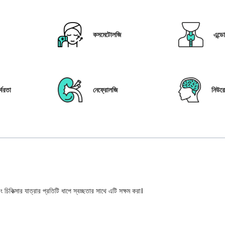
কসমেটোলজি
এন্ড
্বরতা
নেফ্রোলজি
নিউর
 চিকিত্সার যাত্রার প্রতিটি ধাপে স্বচ্ছতার সাথে এটি সক্ষম করা।