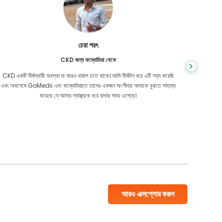
চেয়া শরৎ
CKD জন্য কম্বোডিয়া থেকে
CKD একটি দীর্ঘস্থায়ী অবস্থা যা আরও খারাপ হতে থাকে। আমি দীর্ঘদিন ধরে এটি সহ্য করেছি
আপনি কখনই জ
এবং অবশেষে GoMedii এবং কম্বোডিয়াতে তাদের একজন অংশীদার আমাকে বুঝতে সাহায্য
আমার কো
করেছে যে আমার স্বাস্থ্যকে ধরে রাখার সময় এসেছে।
বাংলাদেশ
আরও এক্সপ্লোর করুন