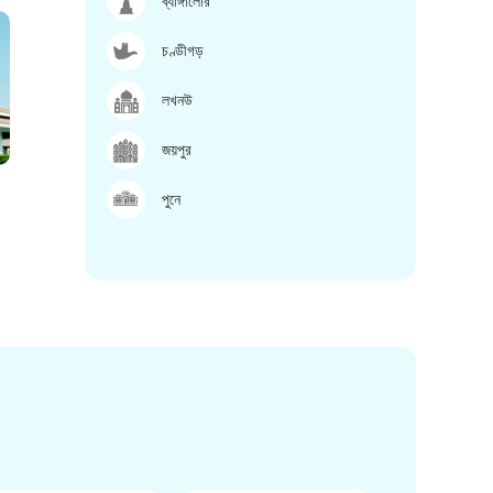
ব্যাঙ্গালোর
চণ্ডীগড়
লখনউ
জয়পুর
পুনে