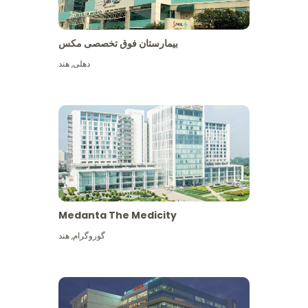
بیمارستان فوق تخصصی مکس
دهلی
,
هند
Medanta The Medicity
گوروگرام
,
هند