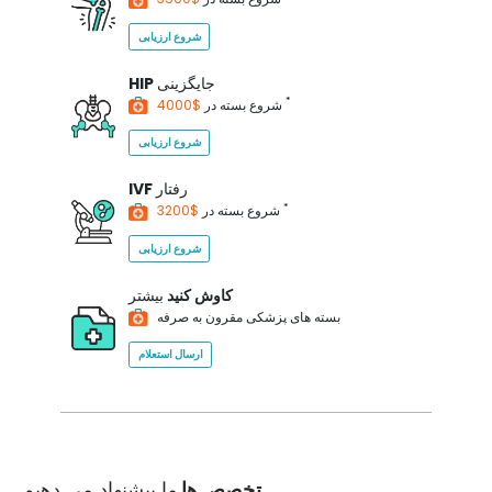
شروع ارزیابی
جایگزینی
HIP
*
$4000
شروع بسته در
شروع ارزیابی
رفتار
IVF
*
$3200
شروع بسته در
شروع ارزیابی
کاوش کنید
بیشتر
بسته های پزشکی مقرون به صرفه
ارسال استعلام
تخصص ها
ما پیشنهاد می دهیم