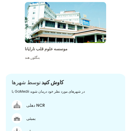
موسسه علوم قلب نارایانا
بنگلور
,
هند
کاوش کنید
توسط شهرها
با GoMedii در شهرهای مورد نظر خود درمان شوید
دهلی NCR
بمبئی