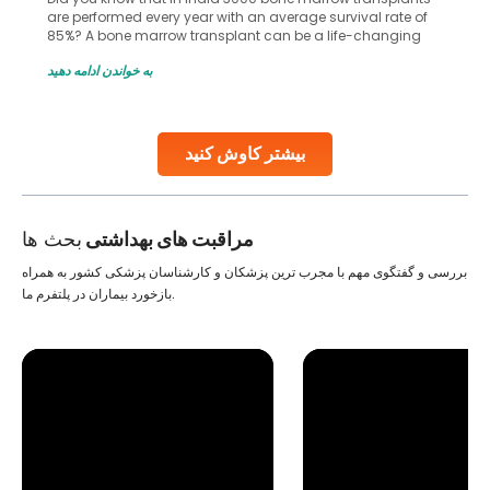
are performed every year with an average survival rate of
85%? A bone marrow transplant can be a life-changing
treatment for an individual, choosing the right hospital can
به خواندن ادامه دهید
make all the difference. India has some of the world’s
leading hospitals for bone marrow transplants.
Continue Reading
بیشتر کاوش کنید
مراقبت های بهداشتی
بحث ها
بررسی و گفتگوی مهم با مجرب ترین پزشکان و کارشناسان پزشکی کشور به همراه
بازخورد بیماران در پلتفرم ما.