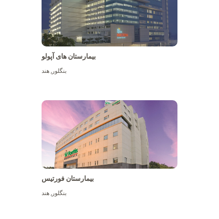
بیمارستان های آپولو
بنگلور
,
هند
بیشتر ببینید
بیمارستان فورتیس
بنگلور
,
هند