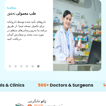
ما
مزایای ما
ی
طب معمولی
تحقق
ی
داروهای تأیید شده توسط داروخانه
ک
برای تکمیل نسخه شما. از طریق
برنامه ما به‌روزرسانی‌های منظم در
مورد ثبت مجدد و سفارش آسان
دریافت کنید.
nics
500+
Doctors & Surgeons
14+
Lang
زانو
جایگزینی
*
$3500
شروع بسته در