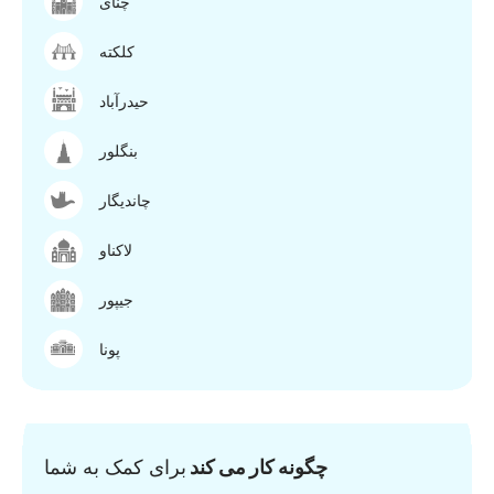
چنای
کلکته
حیدرآباد
بنگلور
چاندیگار
لاکناو
جیپور
پونا
چگونه کار می کند
برای کمک به شما