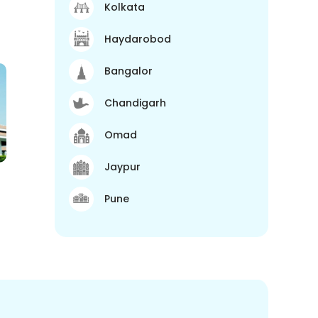
Kolkata
Haydarobod
Bangalor
Chandigarh
Omad
Jaypur
Pune