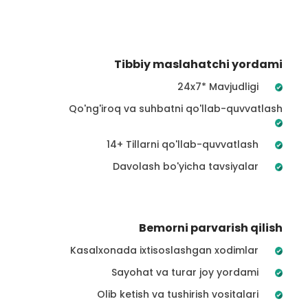
Tibbiy maslahatchi yordami
24x7* Mavjudligi
Qo'ng'iroq va suhbatni qo'llab-quvvatlash
14+ Tillarni qo'llab-quvvatlash
Davolash bo'yicha tavsiyalar
Bemorni parvarish qilish
Kasalxonada ixtisoslashgan xodimlar
Sayohat va turar joy yordami
Olib ketish va tushirish vositalari