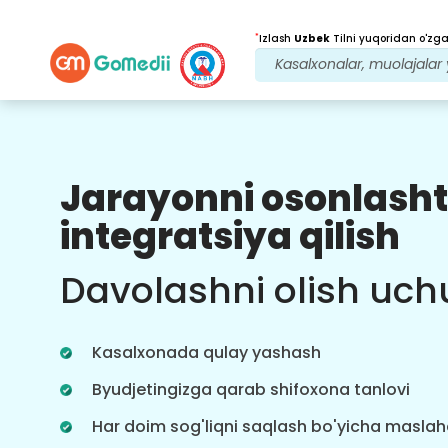
*
Izlash
Uzbek
Tilni yuqoridan o'zgar
Jarayonni osonlasht
Bizning afzalliklarimiz
integratsiya qilish
Ko'p tilli ilova
Qo'llab-quvvatlash
Davolashni olish uch
Ko'p tilli GoMedii ilovamizni yuklab oling,
bu sizga davolanish yo'lingizni
yaxshiroq va aniq kuzatishga yordam
Kasalxonada qulay yashash
beradi.
Byudjetingizga qarab shifoxona tanlovi
Har doim sog'liqni saqlash bo'yicha masla