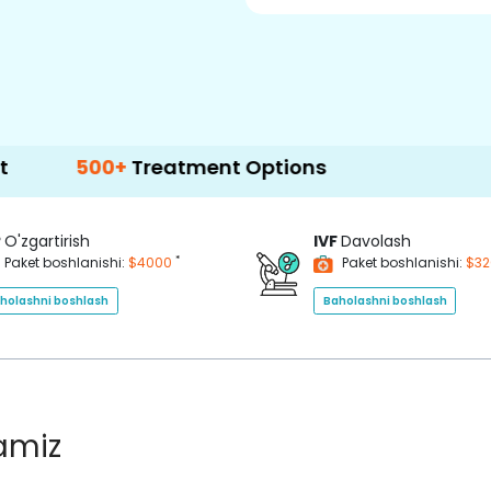
00+
Treatment Options
P
O'zgartirish
IVF
Davolash
*
Paket boshlanishi:
$4000
Paket boshlanishi:
$3
holashni boshlash
Baholashni boshlash
lamiz