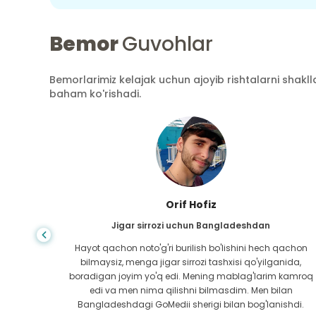
Bemor
Guvohlar
Bemorlarimiz kelajak uchun ajoyib rishtalarni shaklla
baham ko'rishadi.
Orif Hofiz
Jigar sirrozi uchun Bangladeshdan
u
Hayot qachon noto'g'ri burilish bo'lishini hech qachon
nihoyat
bilmaysiz, menga jigar sirrozi tashxisi qo'yilganida,
n biri
boradigan joyim yo'q edi. Mening mablag'larim kamroq
 yordam
edi va men nima qilishni bilmasdim. Men bilan
Bangladeshdagi GoMedii sherigi bilan bog'lanishdi.