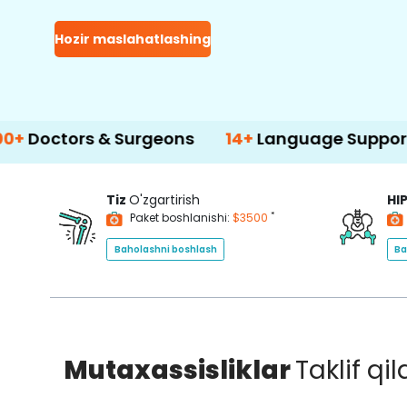
Hozir maslahatlashing
rs & Surgeons
14+
Language Support
5
Tiz
O'zgartirish
HI
*
Paket boshlanishi:
$3500
Baholashni boshlash
Ba
Mutaxassisliklar
Taklif qi