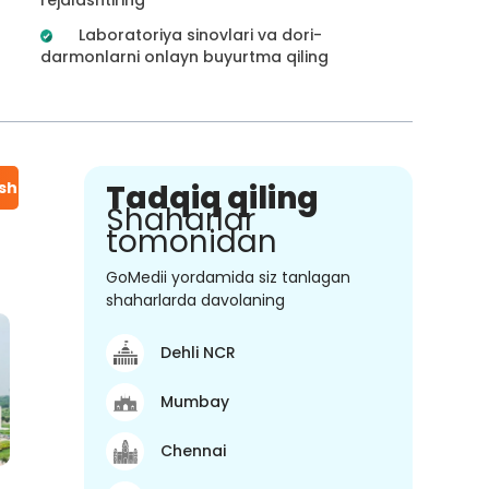
Laboratoriya sinovlari va dori-
darmonlarni onlayn buyurtma qiling
ish
Tadqiq qiling
Shaharlar
tomonidan
GoMedii yordamida siz tanlagan
shaharlarda davolaning
Dehli NCR
Mumbay
Chennai