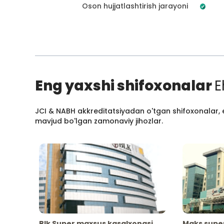
Oson hujjatlashtirish jarayoni
Eng yaxshi shifoxonalar
E
JCI & NABH akkreditatsiyadan o'tgan shifoxonalar, e
mavjud bo'lgan zamonaviy jihozlar.
Blk Super maxsus kasalxonasi
Maks supe