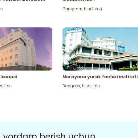
on
Gurugram
,
Hindiston
alxonasi
Narayana yurak fanlari instituti
diston
Bangalor
,
Hindiston
a yordam berish uchun