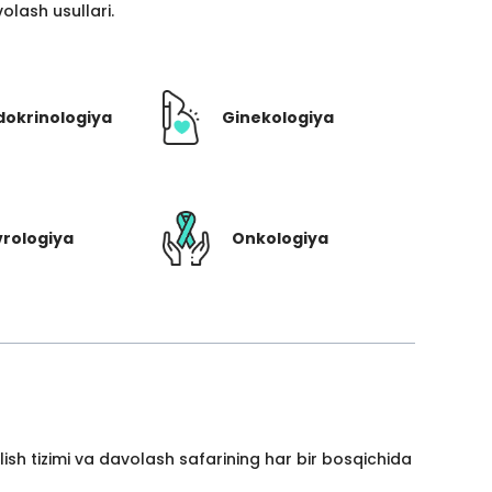
lash usullari.
dokrinologiya
Ginekologiya
rologiya
Onkologiya
ish tizimi va davolash safarining har bir bosqichida