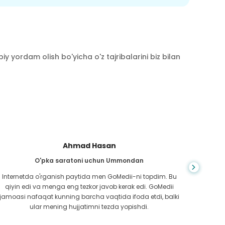
y yordam olish bo'yicha o'z tajribalarini biz bilan
Ahmad Hasan
O'pka saratoni uchun Ummondan
J
Internetda o'rganish paytida men GoMedii-ni topdim. Bu
qiyin edi va menga eng tezkor javob kerak edi. GoMedii
Men K
jamoasi nafaqat kunning barcha vaqtida ifoda etdi, balki
shika
ular mening hujjatimni tezda yopishdi.
yo
davolan