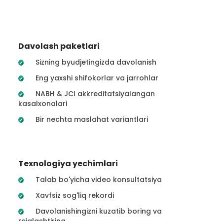
Davolash paketlari
Sizning byudjetingizda davolanish
Eng yaxshi shifokorlar va jarrohlar
NABH & JCI akkreditatsiyalangan
kasalxonalari
Bir nechta maslahat variantlari
Texnologiya yechimlari
Talab bo'yicha video konsultatsiya
Xavfsiz sog'liq rekordi
Davolanishingizni kuzatib boring va
rejalashtiring