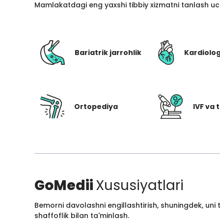
Mamlakatdagi eng yaxshi tibbiy xizmatni tanlash uc
Bariatrik jarrohlik
Kardiolo
Ortopediya
IVF va t
GoMedii
Xususiyatlari
Bemorni davolashni engillashtirish, shuningdek, uni
shaffoflik bilan ta'minlash.