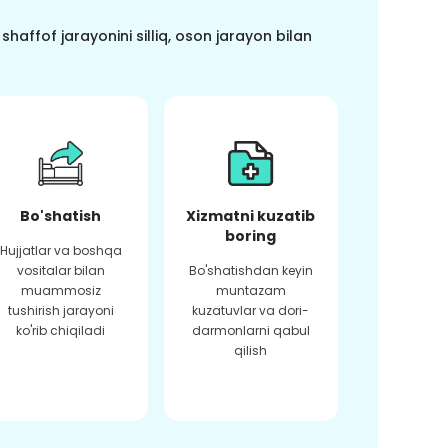
haffof jarayonini silliq, oson jarayon bilan
Bo'shatish
Xizmatni kuzatib
boring
Hujjatlar va boshqa
vositalar bilan
Bo'shatishdan keyin
muammosiz
muntazam
tushirish jarayoni
kuzatuvlar va dori-
ko'rib chiqiladi
darmonlarni qabul
qilish