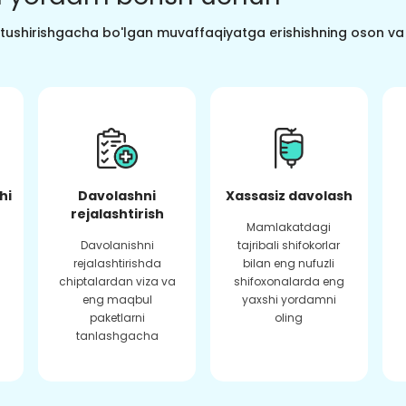
o tushirishgacha bo'lgan muvaffaqiyatga erishishning oson va s
hi
Davolashni
Xassasiz davolash
rejalashtirish
Mamlakatdagi
Davolanishni
tajribali shifokorlar
rejalashtirishda
bilan eng nufuzli
chiptalardan viza va
shifoxonalarda eng
eng maqbul
yaxshi yordamni
paketlarni
oling
tanlashgacha