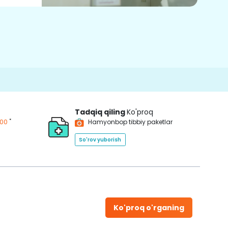
Tadqiq qiling
Ko'proq
*
200
Hamyonbop tibbiy paketlar
So'rov yuborish
Ko'proq o'rganing