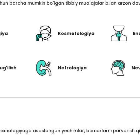
hun barcha mumkin bo'lgan tibbiy muolajalar bilan arzon davo
giya
Kosmetologiya
En
ug'ilish
Nefrologiya
Nev
 texnologiyaga asoslangan yechimlar, bemorlarni parvarish qil