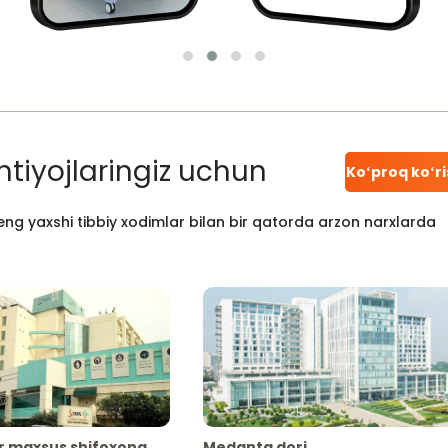
htiyojlaringiz uchun
Koʻproq koʻr
ng yaxshi tibbiy xodimlar bilan bir qatorda arzon narxlarda
r maxsus shifoxona
Medanta dori