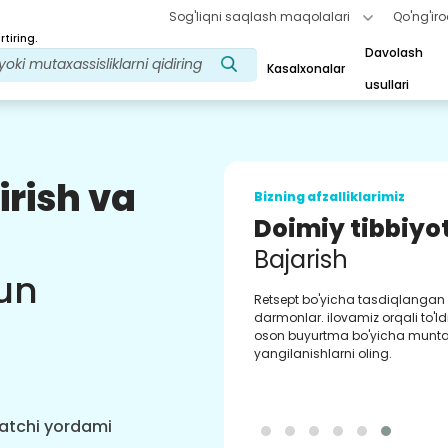
Sog'liqni saqlash maqolalari
Qo'ng'iro
tiring.
Davolash
Kasalxonalar
usullari
irish va
Bizning afzalliklarimiz
Doimiy tibbiyo
Bajarish
un
Retsept bo'yicha tasdiqlangan 
darmonlar. ilovamiz orqali to'ld
oson buyurtma bo'yicha mun
yangilanishlarni oling.
hatchi yordami