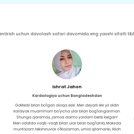
ntirish uchun davolash safari davomida eng yaxshi sifatli tibbi
Ishrat Jahon
Kardiologiya uchun Bangladeshdan
GoMedii bilan bo'lgan aloqa eski. Men deyarli ikki yil oldin
kardiyak muammom bo'yicha ular bilan bog'langanman.
Shunga qaramay, jamoa doimo yordam berib kelgan!
Men odatda vaqti-vaqti bilan ular bilan bog'lanib, Maksda
muntazam tekshiruvlar o'tkazaman, umid qilamanki, Alloh