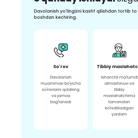
Davolanish yo'lingizni kashf qilishdan tortib t
boshdan kechiring.
So'rov
Tibbiy maslahatc
Davolanish
Ishonchli ma'lumot
muammosi bo'yicha
almashinuvi va
so'rovlarni qoldiring
tibbiy
va jamoa
maslahatchimiz
bog'lanadi
tomonidan
ko'rsatiladigan
yordam