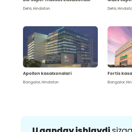
Dehli
,
Hindiston
Dehli
,
Hindist
Apollon kasalxonalari
Fortis kas
Bangalor
,
Hindiston
Bangalor
,
Hin
U qanday ishlaydi
sizg