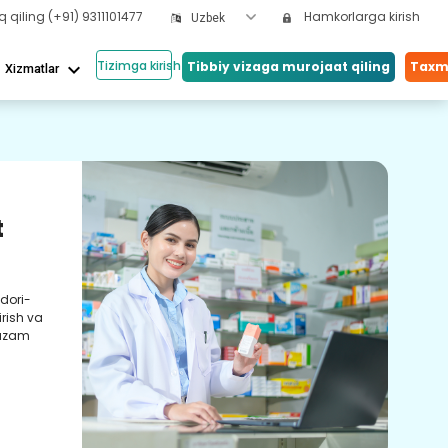
q qiling
(+91) 9311101477
Hamkorlarga kirish
Uzbek
Tizimga kirish
keyboard_arrow_down
Tibbiy vizaga murojaat qiling
Taxmi
Xizmatlar
Bizn
t
Sa
Yord
birg
dori-
sifat
irish va
tazam