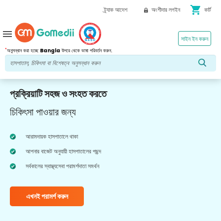
shopping_cart
ট্র্যাক আদেশ
অংশীদার লগইন
কার্ট
menu
সাইন ইন করুন
*
অনুসন্ধান করা হচ্ছে
Bangla
উপরে থেকে ভাষা পরিবর্তন করুন.
প্রক্রিয়াটি সহজ ও সংহত করতে
চিকিৎসা পাওয়ার জন্য
আরামদায়ক হাসপাতালে থাকা
আপনার বাজেট অনুযায়ী হাসপাতালের পছন্দ
সর্বকালের স্বাস্থ্যসেবা পরামর্শদাতা সমর্থন
এখনই পরামর্শ করুন