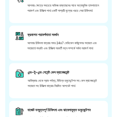
আপনার ক্ষেত্রে সবচেয়ে অভিজ্ঞ ডাক্তারদের সাথে অত্যাধুনিক হাসপাতালে
পরামর্শ এবং চিকিত্সা পান। একটি সাশ্রয়ী মূল্যের খরচে সেরা চিকিৎসা।
ক্রমাগত পরামর্শদাতা সমর্থন
আপনার চিকিৎসা যাত্রার সময় 24x7 মেডিকেল কাউন্সেলর সহায়তা এবং
সহায়তা। পদ্ধতি এবং চিকিত্সা পরবর্তী যত্ন সম্পর্কে সর্বদা পরামর্শ পান।
এন্ড-টু-এন্ড পেশেন্ট কেস ম্যানেজমেন্ট
আবিষ্কার থেকে স্রাব পর্যন্ত, বিভিন্ন ডকুমেন্টেশন সহ কেস ম্যানেজমেন্ট
সহায়তা সহ চিকিত্সা যাত্রার নিয়মিত আপডেট পান।
বাজেট বন্ধুত্বপূর্ণ চিকিৎসা এবং ঝামেলামুক্ত ডকুমেন্টেশন