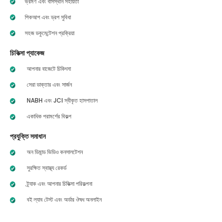
ভ্রমণ এবং বাসস্থান সহায়তা
পিকআপ এবং ড্রপ সুবিধা
সহজ ডকুমেন্টেশন প্রক্রিয়া
চিকিত্সা প্যাকেজ
আপনার বাজেটে চিকিৎসা
সেরা ডাক্তার এবং সার্জন
NABH এবং JCI স্বীকৃত হাসপাতাল
একাধিক পরামর্শের বিকল্প
প্রযুক্তি সমাধান
অন ডিমান্ড ভিডিও কনসালটেশন
সুরক্ষিত স্বাস্থ্য রেকর্ড
ট্র্যাক এবং আপনার চিকিত্সা পরিকল্পনা
বই ল্যাব টেস্ট এবং অর্ডার ঔষধ অনলাইন