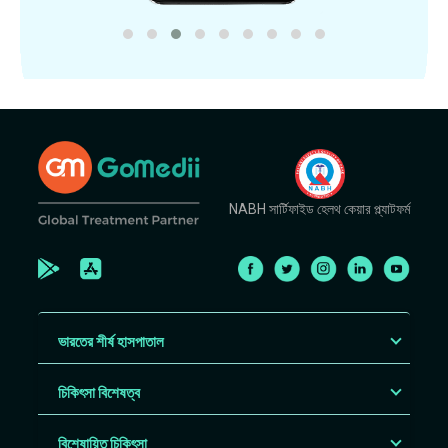
NABH সার্টিফাইড হেলথ কেয়ার প্ল্যাটফর্ম
ভারতের শীর্ষ হাসপাতাল
চিকিৎসা বিশেষত্ব
বিশেষায়িত চিকিৎসা