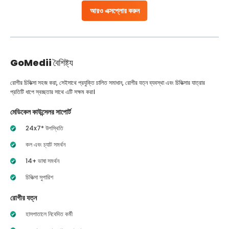
আরও এক্সপ্লোর করুন
GoMedii
বৈশিষ্ট্য
রোগীর চিকিত্সা সহজ করা, সেইসাথে প্রযুক্তি চালিত সমাধান, রোগীর যত্ন ব্যবস্থা এবং চিকিত্সার যাত্রার
প্রতিটি ধাপে স্বচ্ছতার সাথে এটি সক্ষম করা।
মেডিকেল কাউন্সেলর সাপোর্ট
24x7* উপস্থিতি
কল এবং চ্যাট সমর্থন
14+ ভাষা সমর্থন
চিকিত্সা সুপারিশ
রোগীর যত্ন
হাসপাতালে নিবেদিত কর্মী