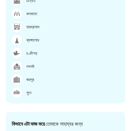
চেন্নাই
কলকাতা
হায়দ্রাবাদ
ব্যাঙ্গালোর
চণ্ডীগড়
লখনউ
জয়পুর
পুনে
কিভাবে এটা কাজ করে
তোমাকে সাহায্যর জন্য