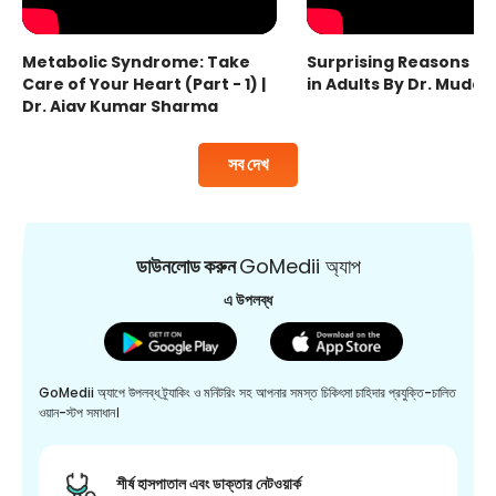
Metabolic Syndrome: Take
Surprising Reasons fo
Care of Your Heart (Part - 1) |
in Adults By Dr. Mudas
Dr. Ajay Kumar Sharma
সব দেখ
ডাউনলোড করুন
GoMedii অ্যাপ
এ উপলব্ধ
GoMedii অ্যাপে উপলব্ধ ট্র্যাকিং ও মনিটরিং সহ আপনার সমস্ত চিকিৎসা চাহিদার প্রযুক্তি-চালিত
ওয়ান-স্টপ সমাধান।
শীর্ষ হাসপাতাল এবং ডাক্তার নেটওয়ার্ক