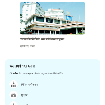
নারায়না ইনস্টিটিউট অফ কার্ডিয়াক সায়েন্সেস
ব্যাঙ্গালোর
,
ভারত
অন্বেষণ
শহর দ্বারা
GoMedii-এর মাধ্যমে আপনার পছন্দের শহরে চিকিৎসা নিন
দিল্লি এনসিআর
মুম্বাই