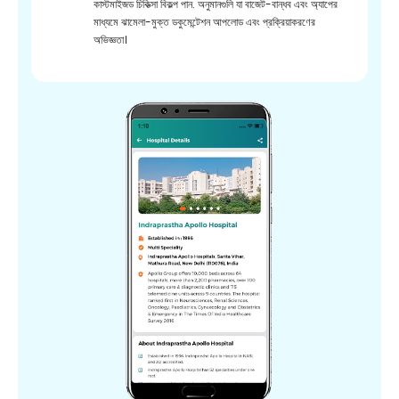
কাস্টমাইজড চিকিত্সা বিকল্প পান. অনুমানগুলি যা বাজেট-বান্ধব এবং অ্যাপের
মাধ্যমে ঝামেলা-মুক্ত ডকুমেন্টেশন আপলোড এবং প্রক্রিয়াকরণের
অভিজ্ঞতা।