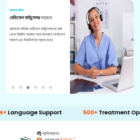
আমাদের সুবিধা
আম
মেডিকেল কাউন্সেলর
সহায়তা
অ
আমাদের অভিজ্ঞ মেডিকেল কাউন্সেলরদের কাছ
ভা
থেকে নিয়মিত সহায়তা পান। আপনাকে সর্বোত্তম
চি
পরামর্শ এবং দিকনির্দেশনা প্রদান করে।
ডা
uage Support
500+
Treatment Options
হাঁটু
প্রতিস্থাপন
*
প্যাকেজ শুরু
$3500