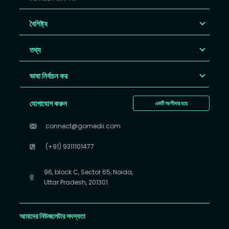
বৈশিষ্ট্য
তথ্য
ভাষা নির্বাচন কর
যোগাযোগ করুন
একটি অংশীদার হয়ে
connect@gomedii.com
(+91) 9311101477
96, block C, Sector 65, Noida,
Uttar Pradesh, 201301
আমাদের নিউজলেটার সদস্যতা