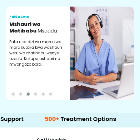
Faida Zetu
F
Mshauri wa
V
Matibabu
Msaada
U
Pata usaidizi wa mara kwa
U
mara kutoka kwa washauri
m
wetu wa matibabu wenye
z
uzoefu. Kukupa ushauri na
w
mwongozo bora.
b
t
500+
Treatment Options