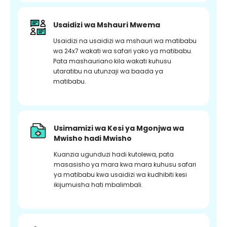
Usaidizi wa Mshauri Mwema
Usaidizi na usaidizi wa mshauri wa matibabu
wa 24x7 wakati wa safari yako ya matibabu.
Pata mashauriano kila wakati kuhusu
utaratibu na utunzaji wa baada ya
matibabu.
Usimamizi wa Kesi ya Mgonjwa wa
Mwisho hadi Mwisho
Kuanzia ugunduzi hadi kutolewa, pata
masasisho ya mara kwa mara kuhusu safari
ya matibabu kwa usaidizi wa kudhibiti kesi
ikijumuisha hati mbalimbali.