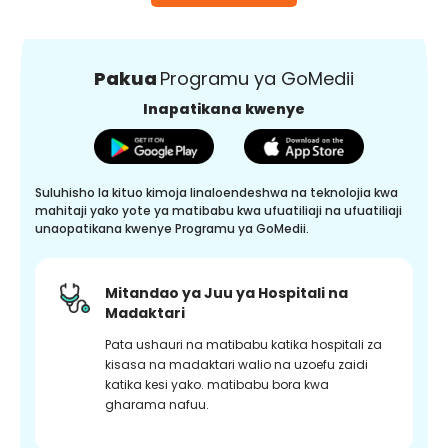
Pakua
Programu ya GoMedii
Inapatikana kwenye
Suluhisho la kituo kimoja linaloendeshwa na teknolojia kwa
mahitaji yako yote ya matibabu kwa ufuatiliaji na ufuatiliaji
unaopatikana kwenye Programu ya GoMedii.
Mitandao ya Juu ya Hospitali na
Madaktari
Pata ushauri na matibabu katika hospitali za
kisasa na madaktari walio na uzoefu zaidi
katika kesi yako. matibabu bora kwa
gharama nafuu.