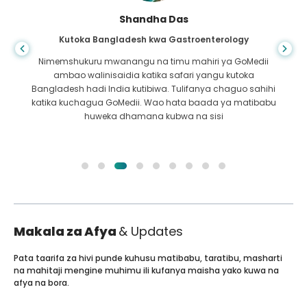
Shandha Das
Kutoka Bangladesh kwa Gastroenterology
Nimemshukuru mwanangu na timu mahiri ya GoMedii
ambao walinisaidia katika safari yangu kutoka
Bangladesh hadi India kutibiwa. Tulifanya chaguo sahihi
katika kuchagua GoMedii. Wao hata baada ya matibabu
huweka dhamana kubwa na sisi
Makala za Afya
& Updates
Pata taarifa za hivi punde kuhusu matibabu, taratibu, masharti
na mahitaji mengine muhimu ili kufanya maisha yako kuwa na
afya na bora.