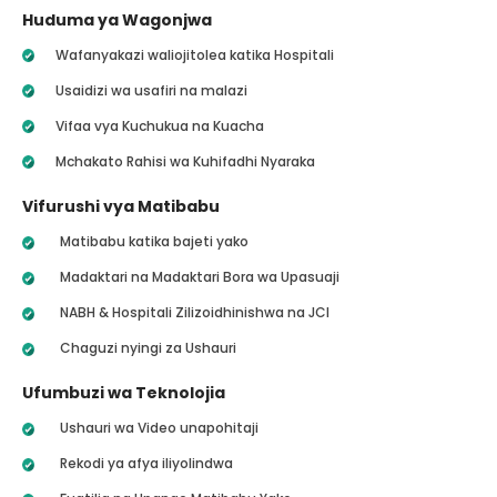
Huduma ya Wagonjwa
Wafanyakazi waliojitolea katika Hospitali
Usaidizi wa usafiri na malazi
Vifaa vya Kuchukua na Kuacha
Mchakato Rahisi wa Kuhifadhi Nyaraka
Vifurushi vya Matibabu
Matibabu katika bajeti yako
Madaktari na Madaktari Bora wa Upasuaji
NABH & Hospitali Zilizoidhinishwa na JCI
Chaguzi nyingi za Ushauri
Ufumbuzi wa Teknolojia
Ushauri wa Video unapohitaji
Rekodi ya afya iliyolindwa