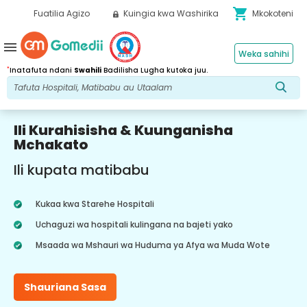
shopping_cart
Fuatilia Agizo
Kuingia kwa Washirika
Mkokoteni
menu
Weka sahihi
*
Inatafuta ndani
Swahili
Badilisha Lugha kutoka juu.
Ili Kurahisisha & Kuunganisha
Mchakato
Ili kupata matibabu
Kukaa kwa Starehe Hospitali
Uchaguzi wa hospitali kulingana na bajeti yako
Msaada wa Mshauri wa Huduma ya Afya wa Muda Wote
Shauriana Sasa