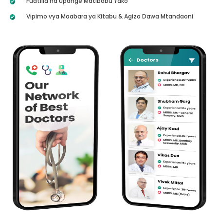
Fuatilia na Upange Matibabu Yako
Vipimo vya Maabara ya Kitabu & Agiza Dawa Mtandaoni