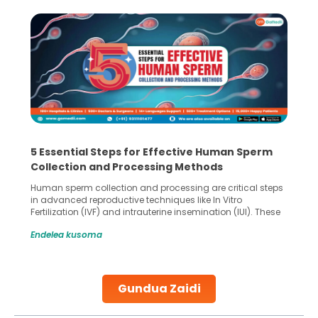
5 Essential Steps for Effective Human Sperm
Collection and Processing Methods
Human sperm collection and processing are critical steps
in advanced reproductive techniques like In Vitro
Fertilization (IVF) and intrauterine insemination (IUI). These
methods enable medical professionals to tackle fertility
Endelea kusoma
challenges and help couples achieve their dream of
parenthood. Skilled technicians collect sperm using
specialized procedures to ensure optimal quality. Once
collected, they process the
Gundua Zaidi
Continue Reading