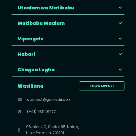
Utaalam wa Matibabu
Matibabu Maalum
Vipengele
Habari
Chagua Lugha
Wasiliana
KUWA MPENZI
connect@gomedii.com
(+91) 9311101477
96, block C, Sector 65, Noida,
Uttar Pradesh, 201301