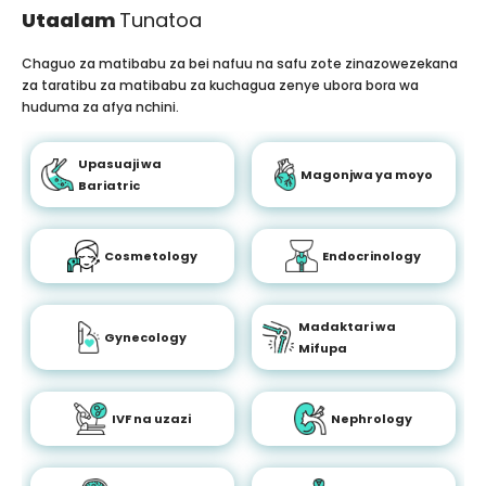
Utaalam
Tunatoa
Chaguo za matibabu za bei nafuu na safu zote zinazowezekana
za taratibu za matibabu za kuchagua zenye ubora bora wa
huduma za afya nchini.
Upasuaji wa
Magonjwa ya moyo
Bariatric
Cosmetology
Endocrinology
Madaktari wa
Gynecology
Mifupa
IVF na uzazi
Nephrology