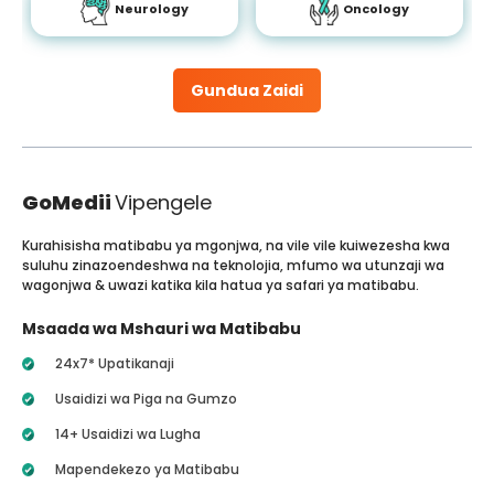
Neurology
Oncology
Gundua Zaidi
GoMedii
Vipengele
Kurahisisha matibabu ya mgonjwa, na vile vile kuiwezesha kwa
suluhu zinazoendeshwa na teknolojia, mfumo wa utunzaji wa
wagonjwa & uwazi katika kila hatua ya safari ya matibabu.
Msaada wa Mshauri wa Matibabu
24x7* Upatikanaji
Usaidizi wa Piga na Gumzo
14+ Usaidizi wa Lugha
Mapendekezo ya Matibabu