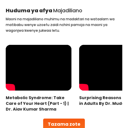
Huduma ya afya
Majadiliano
Maoni na majadiliano muhimu na madaktari na wataalam wa
matibabu wenye uzoefu zaidi nchini pamoja na maoni ya
wagonjwa kwenye jukwaa letu.
Metabolic Syndrome: Take
Surprising Reasons fo
Care of Your Heart (Part - 1) |
in Adults By Dr. Mudas
Dr. Ajay Kumar Sharma
Tazama zote