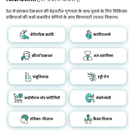
देश में स्वास्थ्य देखभाल की बेहतरीन गुणवत्ता के साथ चुनने के लिए चिकित्सा
प्रक्रियाओं की सभी संभावित श्रेणियों के साथ किफायती उपचार विकल्प।
बेरिएट्रिक सर्जरी
कार्डियलजी
सौंदर्य प्रसाधन
अंतःस्त्राविका
प्रसूतिशास्र
हड्डी रोग
आईवीएफ और फर्टिलिटी
नेफ्रोलॉजी
तंत्रिका-विज्ञान
कैंसर विज्ञान