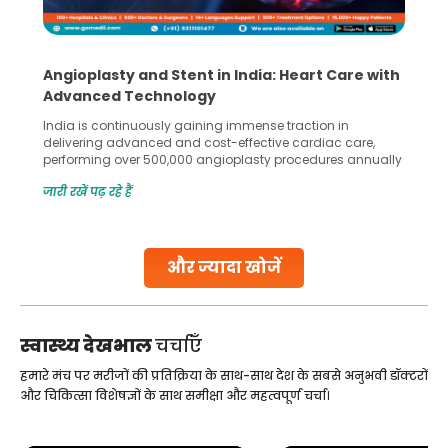
Angioplasty and Stent in India: Heart Care with
Advanced Technology
India is continuously gaining immense traction in
delivering advanced and cost-effective cardiac care,
performing over 500,000 angioplasty procedures annually
with a success rate exceeding 90%. Patients across the
जारी रखें पढ़ रहे हैं
globe are searching for treatments like angioplasty and
stent placement in Indian hospitals, owing to the
combination of high-quality care and affordability.
Studies, such as one published
और ज्यादा खोजें
Continue Reading
स्वास्थ्य देखभाल
चर्चाएँ
हमारे मंच पर मरीजों की प्रतिक्रिया के साथ-साथ देश के सबसे अनुभवी डॉक्टरों
और चिकित्सा विशेषज्ञों के साथ समीक्षा और महत्वपूर्ण चर्चा।