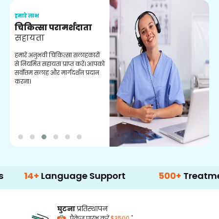
हमारे लाभ
ह
चिकित्सा परामर्शदाता
सहायता
व
हमारे अनुभवी चिकित्सा सलाहकारों
ब
से नियमित सहायता प्राप्त करें। आपको
व
सर्वोत्तम सलाह और मार्गदर्शन प्रदान
ह
करना।
ऑ
+
Language Support
500+
Treatment Opti
घुटना
प्रतिस्थापन
*
पैकेज प्रारंभ करें
$3500