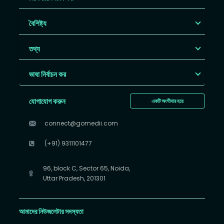
বৈশিষ্ট্য
তথ্য
ভাষা নির্বাচন কর
যোগাযোগ করুন
একটি অংশীদার হয়ে
connect@gomedii.com
(+91) 9311101477
96, block C, Sector 65, Noida,
Uttar Pradesh, 201301
আমাদের নিউজলেটার সদস্যতা