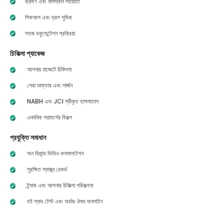
ভ্রমণ এবং বাসস্থান সহায়তা
পিকআপ এবং ড্রপ সুবিধা
সহজ ডকুমেন্টেশন প্রক্রিয়া
চিকিত্সা প্যাকেজ
আপনার বাজেটে চিকিৎসা
সেরা ডাক্তার এবং সার্জন
NABH এবং JCI স্বীকৃত হাসপাতাল
একাধিক পরামর্শের বিকল্প
প্রযুক্তি সমাধান
অন ডিমান্ড ভিডিও কনসালটেশন
সুরক্ষিত স্বাস্থ্য রেকর্ড
ট্র্যাক এবং আপনার চিকিত্সা পরিকল্পনা
বই ল্যাব টেস্ট এবং অর্ডার ঔষধ অনলাইন