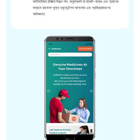
কাস্টমাইজড চিকিত্সা বিকল্প পান. অনুমানগুলি যা বাজেট-বান্ধব এবং অ্যাপের
মাধ্যমে ঝামেলা-মুক্ত ডকুমেন্টেশন আপলোড এবং প্রক্রিয়াকরণের
অভিজ্ঞতা।