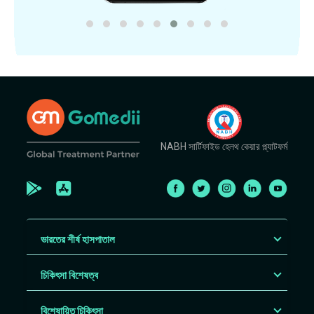
NABH সার্টিফাইড হেলথ কেয়ার প্ল্যাটফর্ম
ভারতের শীর্ষ হাসপাতাল
চিকিৎসা বিশেষত্ব
বিশেষায়িত চিকিৎসা