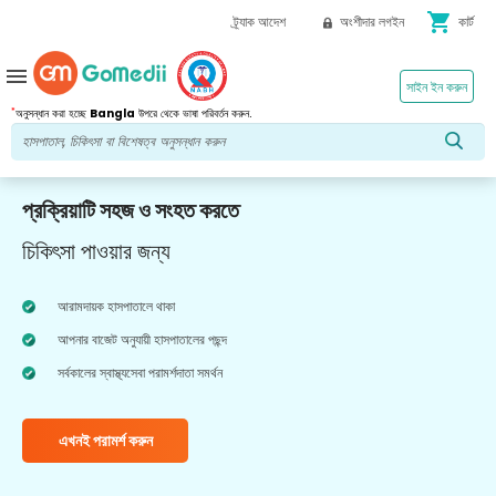
shopping_cart
ট্র্যাক আদেশ
অংশীদার লগইন
কার্ট
menu
সাইন ইন করুন
*
অনুসন্ধান করা হচ্ছে
Bangla
উপরে থেকে ভাষা পরিবর্তন করুন.
প্রক্রিয়াটি সহজ ও সংহত করতে
চিকিৎসা পাওয়ার জন্য
আরামদায়ক হাসপাতালে থাকা
আপনার বাজেট অনুযায়ী হাসপাতালের পছন্দ
সর্বকালের স্বাস্থ্যসেবা পরামর্শদাতা সমর্থন
এখনই পরামর্শ করুন