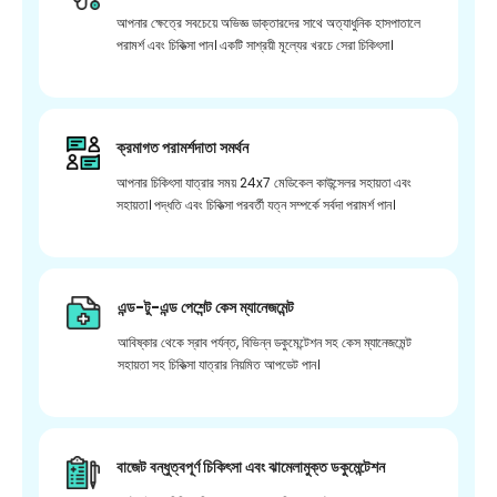
আপনার ক্ষেত্রে সবচেয়ে অভিজ্ঞ ডাক্তারদের সাথে অত্যাধুনিক হাসপাতালে
পরামর্শ এবং চিকিত্সা পান। একটি সাশ্রয়ী মূল্যের খরচে সেরা চিকিৎসা।
ক্রমাগত পরামর্শদাতা সমর্থন
আপনার চিকিৎসা যাত্রার সময় 24x7 মেডিকেল কাউন্সেলর সহায়তা এবং
সহায়তা। পদ্ধতি এবং চিকিত্সা পরবর্তী যত্ন সম্পর্কে সর্বদা পরামর্শ পান।
এন্ড-টু-এন্ড পেশেন্ট কেস ম্যানেজমেন্ট
আবিষ্কার থেকে স্রাব পর্যন্ত, বিভিন্ন ডকুমেন্টেশন সহ কেস ম্যানেজমেন্ট
সহায়তা সহ চিকিত্সা যাত্রার নিয়মিত আপডেট পান।
বাজেট বন্ধুত্বপূর্ণ চিকিৎসা এবং ঝামেলামুক্ত ডকুমেন্টেশন