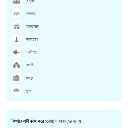
চেন্নাই
কলকাতা
হায়দ্রাবাদ
ব্যাঙ্গালোর
চণ্ডীগড়
লখনউ
জয়পুর
পুনে
কিভাবে এটা কাজ করে
তোমাকে সাহায্যর জন্য