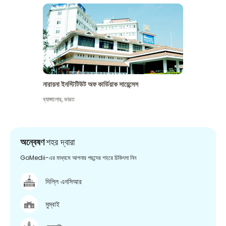
নারায়না ইনস্টিটিউট অফ কার্ডিয়াক সায়েন্সেস
ব্যাঙ্গালোর
,
ভারত
অন্বেষণ
শহর দ্বারা
GoMedii-এর মাধ্যমে আপনার পছন্দের শহরে চিকিৎসা নিন
দিল্লি এনসিআর
মুম্বাই