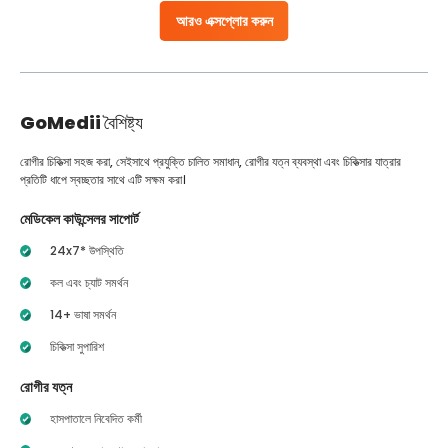
আরও এক্সপ্লোর করুন
GoMedii
বৈশিষ্ট্য
রোগীর চিকিত্সা সহজ করা, সেইসাথে প্রযুক্তি চালিত সমাধান, রোগীর যত্ন ব্যবস্থা এবং চিকিত্সার যাত্রার
প্রতিটি ধাপে স্বচ্ছতার সাথে এটি সক্ষম করা।
মেডিকেল কাউন্সেলর সাপোর্ট
24x7* উপস্থিতি
কল এবং চ্যাট সমর্থন
14+ ভাষা সমর্থন
চিকিত্সা সুপারিশ
রোগীর যত্ন
হাসপাতালে নিবেদিত কর্মী