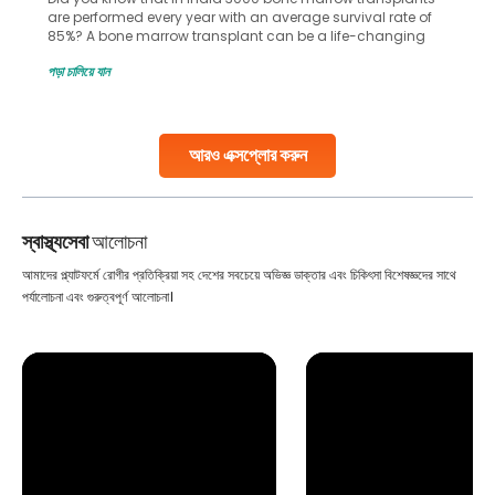
are performed every year with an average survival rate of
85%? A bone marrow transplant can be a life-changing
treatment for an individual, choosing the right hospital can
পড়া চালিয়ে যান
make all the difference. India has some of the world’s
leading hospitals for bone marrow transplants.
Continue Reading
আরও এক্সপ্লোর করুন
স্বাস্থ্যসেবা
আলোচনা
আমাদের প্ল্যাটফর্মে রোগীর প্রতিক্রিয়া সহ দেশের সবচেয়ে অভিজ্ঞ ডাক্তার এবং চিকিৎসা বিশেষজ্ঞদের সাথে
পর্যালোচনা এবং গুরুত্বপূর্ণ আলোচনা।