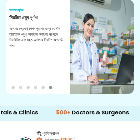
আমাদের সুবিধা
আম
নিয়মিত ওষুধ
পূর্ণতা
ভ
আপনার প্রেসক্রিপশন পূরণের জন্য ফার্মেসি
সহ
যাচাইকৃত ওষুধ। আমাদের অ্যাপের মাধ্যমে
কা
রিফাইলিং এবং সহজ অর্ডারের নিয়মিত আপডেট
দে
পান।
Clinics
500+
Doctors & Surgeons
14+
La
হাঁটু
প্রতিস্থাপন
*
প্যাকেজ শুরু
$3500