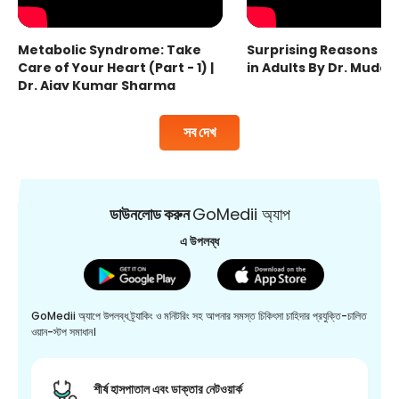
Metabolic Syndrome: Take
Surprising Reasons fo
Care of Your Heart (Part - 1) |
in Adults By Dr. Mudas
Dr. Ajay Kumar Sharma
সব দেখ
ডাউনলোড করুন
GoMedii অ্যাপ
এ উপলব্ধ
GoMedii অ্যাপে উপলব্ধ ট্র্যাকিং ও মনিটরিং সহ আপনার সমস্ত চিকিৎসা চাহিদার প্রযুক্তি-চালিত
ওয়ান-স্টপ সমাধান।
শীর্ষ হাসপাতাল এবং ডাক্তার নেটওয়ার্ক