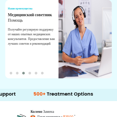
Наши преимущества
Н
Медицинский советник
О
Помощь
К
Получайте регулярную поддержку
О
от наших опытных медицинских
с
консультантов. Предоставление вам
п
лучших советов и рекомендаций.
в
о
500+
Treatment Options
Колено
Замена
*
Пакет начинается с
$3500