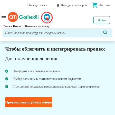
shopping_cart
Отследить заказ
Вход для партнеров
Корзина
menu
Войти
*
Поиск в
Russian
Изменить язык сверху.
Чтобы облегчить и интегрировать процесс
Для получения лечения
Комфортное пребывание в больнице
Выбор больницы в соответствии с вашим бюджетом
Постоянная поддержка консультанта по вопросам здравоохранения
Проконсультируйтесь сейчас