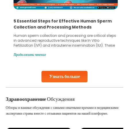
5 Essential Steps for Effective Human Sperm
Collection and Processing Methods
Human sperm collection and processing are critical steps
in advanced reproductive techniques like In Vitro
Fertilization (IVF) and intrauterine insemination (IUI). These
methods enable medical professionals to tackle fertility
Продолжить чтение
challenges and help couples achieve their dream of
parenthood. Skilled technicians collect sperm using
specialized procedures to ensure optimal quality. Once
collected, they process the
Узнать больше
Continue Reading
Здравоохранение
Обсуждения
Обзоры и важные обсуждения с самыми опытными врачами и медицинскими
экспертами страны вместе с отзывами пациентов на нашей платформе.