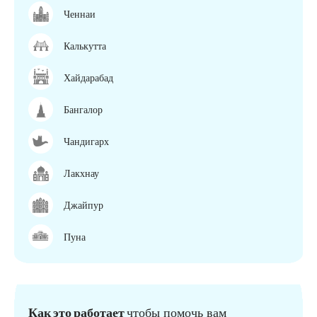
Ченнаи
Калькутта
Хайдарабад
Бангалор
Чандигарх
Лакхнау
Джайпур
Пуна
Как это работает
чтобы помочь вам