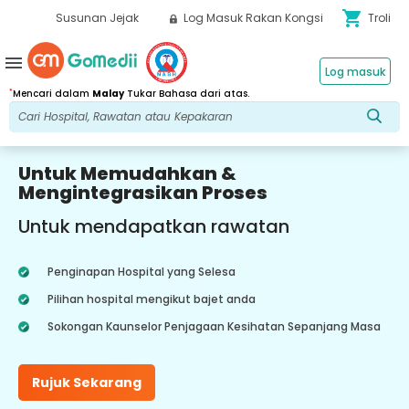
shopping_cart
Susunan Jejak
Log Masuk Rakan Kongsi
Troli
menu
Log masuk
*
Mencari dalam
Malay
Tukar Bahasa dari atas.
Untuk Memudahkan &
Mengintegrasikan Proses
Untuk mendapatkan rawatan
Penginapan Hospital yang Selesa
Pilihan hospital mengikut bajet anda
Sokongan Kaunselor Penjagaan Kesihatan Sepanjang Masa
Rujuk Sekarang