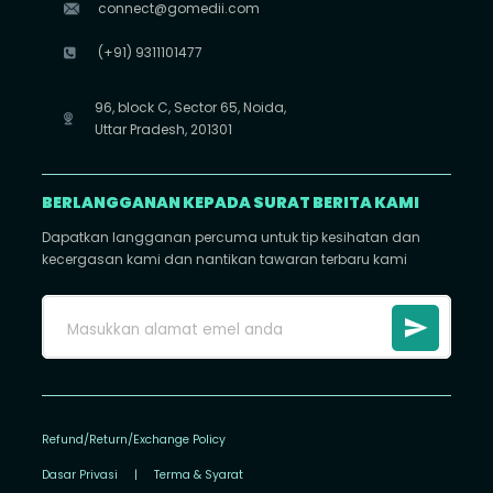
connect@gomedii.com
(+91) 9311101477
96, block C, Sector 65, Noida,
Uttar Pradesh, 201301
BERLANGGANAN KEPADA SURAT BERITA KAMI
Dapatkan langganan percuma untuk tip kesihatan dan
kecergasan kami dan nantikan tawaran terbaru kami
Refund/Return/Exchange Policy
Dasar Privasi
|
Terma & Syarat