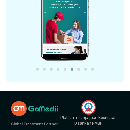
Platform Penjagaan Kesihatan
Disahkan NABH