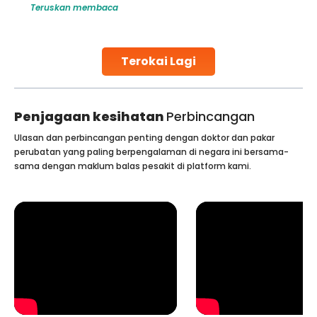
Teruskan membaca
harm to it can lead to serious complications. However, with
early diagnosis
Continue Reading
Terokai Lagi
Penjagaan kesihatan
Perbincangan
Ulasan dan perbincangan penting dengan doktor dan pakar
perubatan yang paling berpengalaman di negara ini bersama-
sama dengan maklum balas pesakit di platform kami.