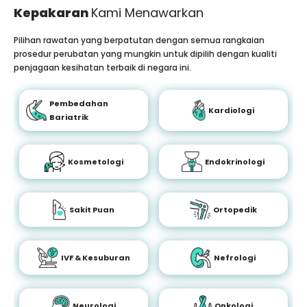
Kepakaran
Kami Menawarkan
Pilihan rawatan yang berpatutan dengan semua rangkaian
prosedur perubatan yang mungkin untuk dipilih dengan kualiti
penjagaan kesihatan terbaik di negara ini.
Pembedahan
Kardiologi
Bariatrik
Kosmetologi
Endokrinologi
Sakit Puan
Ortopedik
IVF & Kesuburan
Nefrologi
Neurologi
Onkologi