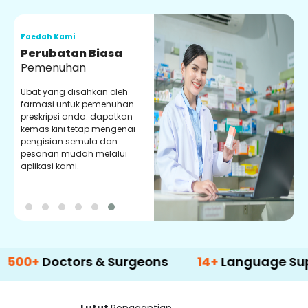
Faedah Kami
F
Perubatan Biasa
Pemenuhan
Ubat yang disahkan oleh
P
farmasi untuk pemenuhan
d
preskripsi anda. dapatkan
y
kemas kini tetap mengenai
p
pengisian semula dan
m
pesanan mudah melalui
aplikasi kami.
octors & Surgeons
14+
Language Support