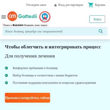
shopping_cart
Отследить заказ
Вход для партнеров
Корзина
menu
Войти
*
Поиск в
Russian
Изменить язык сверху.
Чтобы облегчить и интегрировать процесс
Для получения лечения
Комфортное пребывание в больнице
Выбор больницы в соответствии с вашим бюджетом
Постоянная поддержка консультанта по вопросам здравоохранения
Проконсультируйтесь сейчас