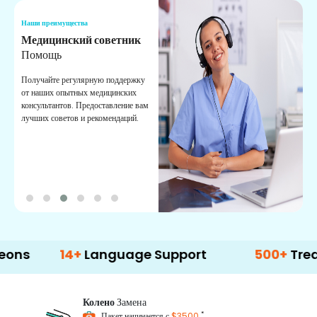
Наши преимущества
Н
Медицинский советник
О
Помощь
К
Получайте регулярную поддержку
О
от наших опытных медицинских
с
консультантов. Предоставление вам
п
лучших советов и рекомендаций.
в
о
14+
Language Support
500+
Treatment O
Колено
Замена
*
Пакет начинается с
$3500