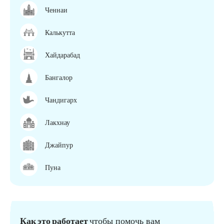
Ченнаи
Калькутта
Хайдарабад
Бангалор
Чандигарх
Лакхнау
Джайпур
Пуна
Как это работает
чтобы помочь вам