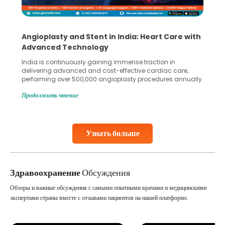
Angioplasty and Stent in India: Heart Care with
Advanced Technology
India is continuously gaining immense traction in
delivering advanced and cost-effective cardiac care,
performing over 500,000 angioplasty procedures annually
with a success rate exceeding 90%. Patients across the
Продолжить чтение
globe are searching for treatments like angioplasty and
stent placement in Indian hospitals, owing to the
combination of high-quality care and affordability.
Studies, such as one published
Узнать больше
Continue Reading
Здравоохранение
Обсуждения
Обзоры и важные обсуждения с самыми опытными врачами и медицинскими
экспертами страны вместе с отзывами пациентов на нашей платформе.