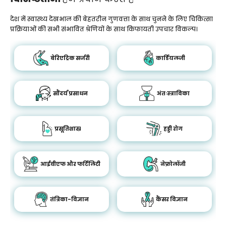
देश में स्वास्थ्य देखभाल की बेहतरीन गुणवत्ता के साथ चुनने के लिए चिकित्सा
प्रक्रियाओं की सभी संभावित श्रेणियों के साथ किफायती उपचार विकल्प।
बेरिएट्रिक सर्जरी
कार्डियलजी
सौंदर्य प्रसाधन
अंतःस्त्राविका
प्रसूतिशास्र
हड्डी रोग
आईवीएफ और फर्टिलिटी
नेफ्रोलॉजी
तंत्रिका-विज्ञान
कैंसर विज्ञान