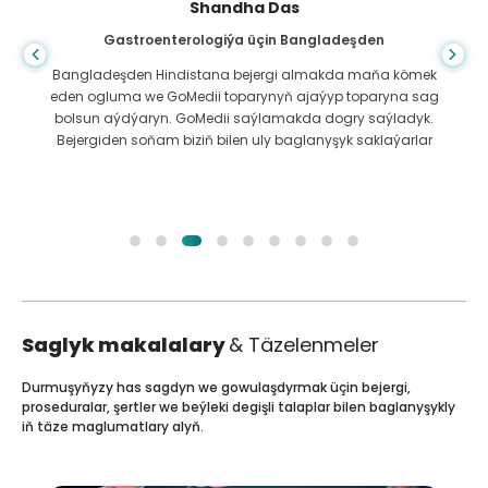
Shandha Das
Gastroenterologiýa üçin Bangladeşden
Bangladeşden Hindistana bejergi almakda maňa kömek
eden ogluma we GoMedii toparynyň ajaýyp toparyna sag
bolsun aýdýaryn. GoMedii saýlamakda dogry saýladyk.
Bejergiden soňam biziň bilen uly baglanyşyk saklaýarlar
Saglyk makalalary
& Täzelenmeler
Durmuşyňyzy has sagdyn we gowulaşdyrmak üçin bejergi,
proseduralar, şertler we beýleki degişli talaplar bilen baglanyşykly
iň täze maglumatlary alyň.