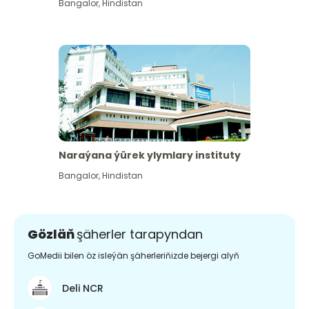
Bangalor
,
Hindistan
Naraýana ýürek ylymlary instituty
Bangalor
,
Hindistan
Gözläň
şäherler tarapyndan
GoMedii bilen öz isleýän şäherleriňizde bejergi alyň
Deli NCR