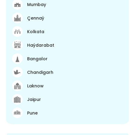
Mumbay
Çennaý
Kolkata
Haýdarabat
Bangalor
Chandigarh
Laknow
Jaipur
Pune