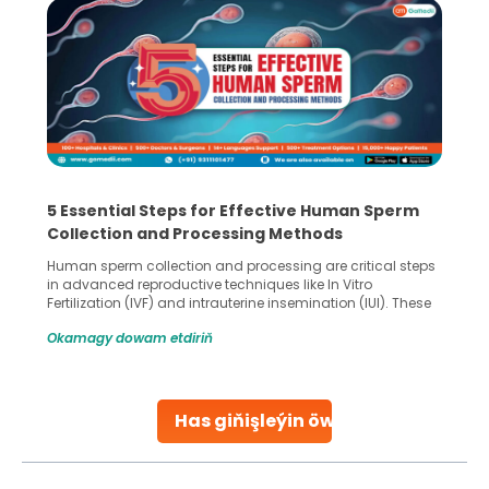
5 Essential Steps for Effective Human Sperm
Collection and Processing Methods
Human sperm collection and processing are critical steps
in advanced reproductive techniques like In Vitro
Fertilization (IVF) and intrauterine insemination (IUI). These
methods enable medical professionals to tackle fertility
Okamagy dowam etdiriň
challenges and help couples achieve their dream of
parenthood. Skilled technicians collect sperm using
specialized procedures to ensure optimal quality. Once
collected, they process the
Has giňişleýin öwreniň
Continue Reading