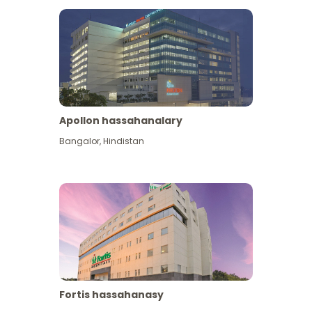
Apollon hassahanalary
Has giňişleýin gör
Bangalor
,
Hindistan
Fortis hassahanasy