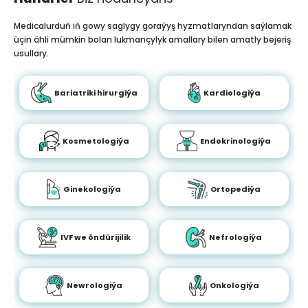
Medicalurduň iň gowy saglygy goraýyş hyzmatlaryndan saýlamak
üçin ähli mümkin bolan lukmançylyk amallary bilen amatly bejeriş
usullary.
Bariatriki hirurgiýa
Kardiologiýa
Kosmetologiýa
Endokrinologiýa
Ginekologiýa
Ortopediýa
IVF we öndürijilik
Nefrologiýa
Newrologiýa
Onkologiýa