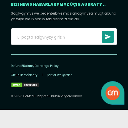
BIZI NEWS HABARLARYMYZ ÜÇIN AUBRATY ..
Saglygymyz we bedenterbiýe maslahatymyza mugt abuna
ýazylyň we iň soňky tekliplerimizi diňläň
Refund/Return/Exchange Policy
Gizlinlik syýasaty
|
Şertler we şertler
© 2023 GoMedii. Rightshli hukuklar goralandyr