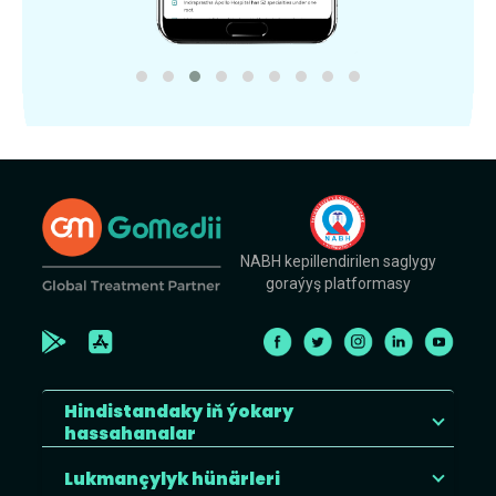
NABH kepillendirilen saglygy
goraýyş platformasy
Hindistandaky iň ýokary
hassahanalar
Lukmançylyk hünärleri