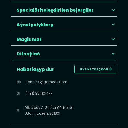
Specialöriteleşdirilen bejergiler
Aýratynlyklary
Maglumat
Dil saýlaň
Habarlaşyp dur
HYZMATDAŞ BOLUŇ
connect@gomedii.com
(+91) 9311101477
96, block C, Sector 65, Noida,
Uttar Pradesh, 201301