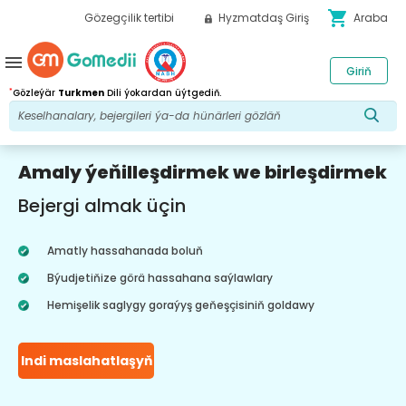
shopping_cart
Gözegçilik tertibi
Hyzmatdaş Giriş
Araba
menu
Giriň
*
Gözleýär
Turkmen
Dili ýokardan üýtgediň.
Amaly ýeňilleşdirmek we birleşdirmek
Bejergi almak üçin
Amatly hassahanada boluň
Býudjetiňize görä hassahana saýlawlary
Hemişelik saglygy goraýyş geňeşçisiniň goldawy
Indi maslahatlaşyň