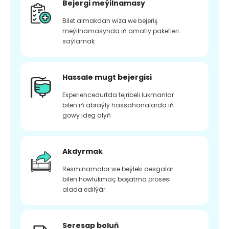
Bejergi meýilnamasy
Bilet almakdan wiza we bejeriş
meýilnamasynda iň amatly paketleri
saýlamak
Hassale mugt bejergisi
Experiencedurtda tejribeli lukmanlar
bilen iň abraýly hassahanalarda iň
gowy ideg alyň
Akdyrmak
Resminamalar we beýleki desgalar
bilen howlukmaç boşatma prosesi
alada edilýär
Seresap boluň