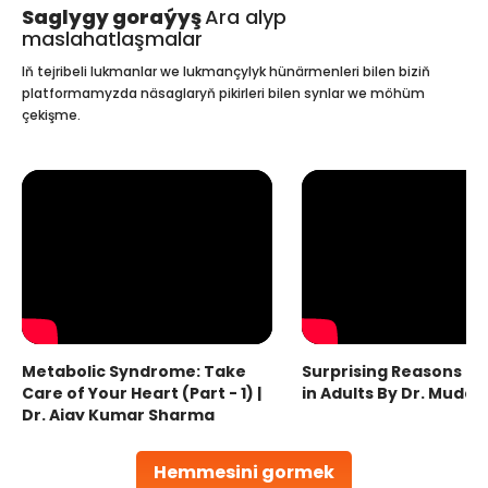
Saglygy goraýyş
Ara alyp
maslahatlaşmalar
Iň tejribeli lukmanlar we lukmançylyk hünärmenleri bilen biziň
platformamyzda näsaglaryň pikirleri bilen synlar we möhüm
çekişme.
Metabolic Syndrome: Take
Surprising Reasons fo
Care of Your Heart (Part - 1) |
in Adults By Dr. Mudas
Dr. Ajay Kumar Sharma
Hemmesini gormek