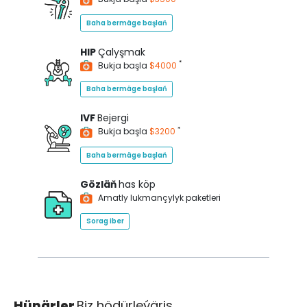
Baha bermäge başlaň
HIP
Çalyşmak
*
Bukja başla
$4000
Baha bermäge başlaň
IVF
Bejergi
*
Bukja başla
$3200
Baha bermäge başlaň
Gözläň
has köp
Amatly lukmançylyk paketleri
Sorag iber
Hünärler
Biz hödürleýäris