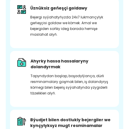
Üznüksiz geňeşçi goldawy
Bejergi syýahatyňyzda 24x7 lukmançylyk
geňeşçisi goldaw we kömek. Amal we
bejergiden soňky ideg barada hemişe
maslahat alyň.
Ahyrky hassa hassalaryny
dolandyrmak
Tapyndydan başlap, boşadylýança, dürli
resminamalary goşmak bilen, iş dolandyryş
kömegi bilen bejeriş syýahatynda yzygiderli
täzelikleri alyň.
Býudjet bilen dostlukly bejergiler we
kynçylyksyz mugt resminamalar