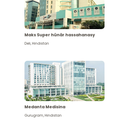
Maks Super hünär hassahanasy
Deli
,
Hindistan
Medanta Medisina
Gurugram
,
Hindistan