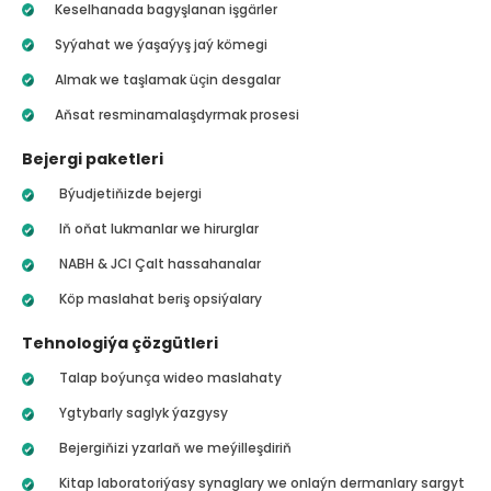
Keselhanada bagyşlanan işgärler
Syýahat we ýaşaýyş jaý kömegi
Almak we taşlamak üçin desgalar
Aňsat resminamalaşdyrmak prosesi
Bejergi paketleri
Býudjetiňizde bejergi
Iň oňat lukmanlar we hirurglar
NABH & JCI Çalt hassahanalar
Köp maslahat beriş opsiýalary
Tehnologiýa çözgütleri
Talap boýunça wideo maslahaty
Ygtybarly saglyk ýazgysy
Bejergiňizi yzarlaň we meýilleşdiriň
Kitap laboratoriýasy synaglary we onlaýn dermanlary sargyt