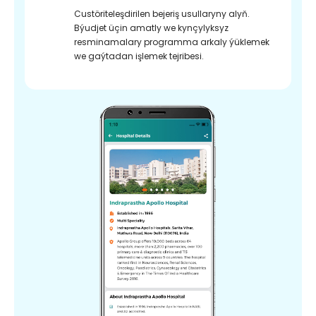
Custöriteleşdirilen bejeriş usullaryny alyň.
Býudjet üçin amatly we kynçylyksyz
resminamalary programma arkaly ýüklemek
we gaýtadan işlemek tejribesi.