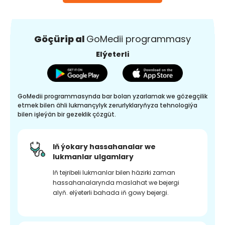
Göçürip al
GoMedii programmasy
Elýeterli
GoMedii programmasynda bar bolan yzarlamak we gözegçilik
etmek bilen ähli lukmançylyk zerurlyklaryňyza tehnologiýa
bilen işleýän bir gezeklik çözgüt.
Iň ýokary hassahanalar we
lukmanlar ulgamlary
Iň tejribeli lukmanlar bilen häzirki zaman
hassahanalarynda maslahat we bejergi
alyň. elýeterli bahada iň gowy bejergi.