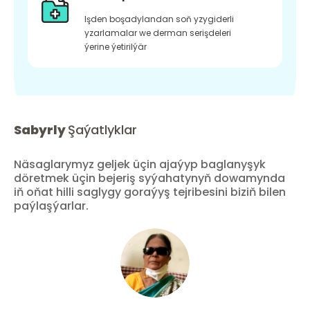
Işden boşadylandan soň yzygiderli
yzarlamalar we derman serişdeleri
ýerine ýetirilýär
Sabyrly
Şaýatlyklar
Näsaglarymyz geljek üçin ajaýyp baglanyşyk
döretmek üçin bejeriş syýahatynyň dowamynda
iň oňat hilli saglygy goraýyş tejribesini biziň bilen
paýlaşýarlar.