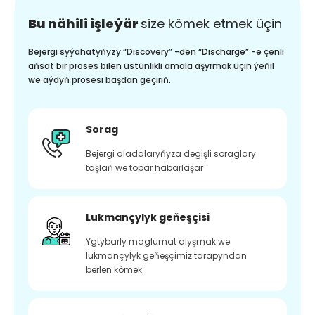
Bu nähili işleýär
size kömek etmek üçin
Bejergi syýahatyňyzy “Discovery” -den “Discharge” -e çenli
aňsat bir proses bilen üstünlikli amala aşyrmak üçin ýeňil
we aýdyň prosesi başdan geçiriň.
Sorag
Bejergi aladalaryňyza degişli soraglary
taşlaň we topar habarlaşar
Lukmançylyk geňeşçisi
Ygtybarly maglumat alyşmak we
lukmançylyk geňeşçimiz tarapyndan
berlen kömek