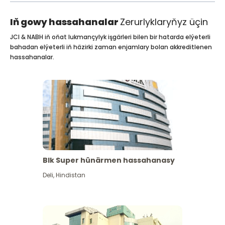
Iň gowy hassahanalar
Zerurlyklaryňyz üçin
JCI & NABH iň oňat lukmançylyk işgärleri bilen bir hatarda elýeterli
bahadan elýeterli iň häzirki zaman enjamlary bolan akkreditlenen
hassahanalar.
Blk Super hünärmen hassahanasy
Deli
,
Hindistan