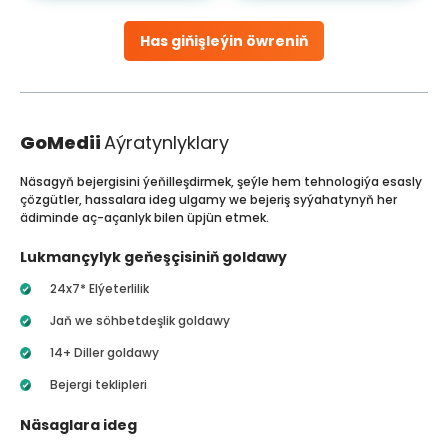
Has giňişleýin öwreniň
GoMedii
Aýratynlyklary
Näsagyň bejergisini ýeňilleşdirmek, şeýle hem tehnologiýa esasly
çözgütler, hassalara ideg ulgamy we bejeriş syýahatynyň her
ädiminde aç-açanlyk bilen üpjün etmek.
Lukmançylyk geňeşçisiniň goldawy
24x7* Elýeterlilik
Jaň we söhbetdeşlik goldawy
14+ Diller goldawy
Bejergi teklipleri
Näsaglara ideg