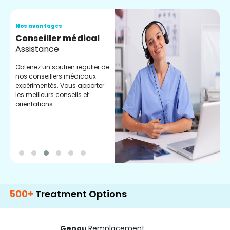
Nos avantages
N
Conseiller médical
V
Assistance
C
Obtenez un soutien régulier de
C
nos conseillers médicaux
n
expérimentés. Vous apporter
e
les meilleurs conseils et
t
orientations.
p
d
Treatment Options
Genou
Remplacement