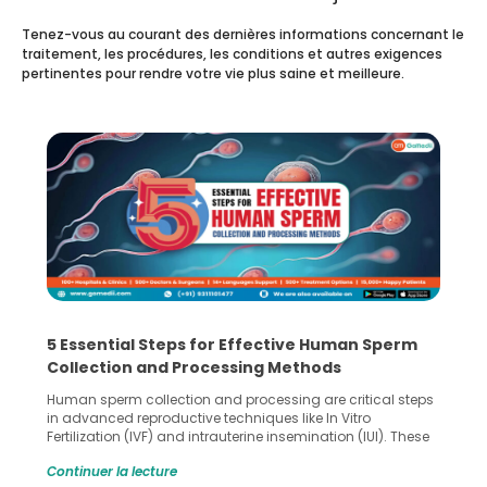
Tenez-vous au courant des dernières informations concernant le
traitement, les procédures, les conditions et autres exigences
pertinentes pour rendre votre vie plus saine et meilleure.
5 Essential Steps for Effective Human Sperm
Collection and Processing Methods
Human sperm collection and processing are critical steps
in advanced reproductive techniques like In Vitro
Fertilization (IVF) and intrauterine insemination (IUI). These
methods enable medical professionals to tackle fertility
Continuer la lecture
challenges and help couples achieve their dream of