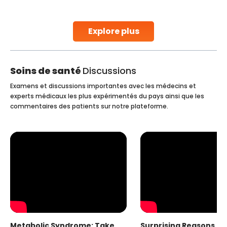
parenthood. Skilled technicians collect sperm using
specialized procedures to ensure optimal quality. Once
collected, they process the
Explore plus
Continue Reading
Soins de santé
Discussions
Examens et discussions importantes avec les médecins et
experts médicaux les plus expérimentés du pays ainsi que les
commentaires des patients sur notre plateforme.
Metabolic Syndrome: Take
Surprising Reasons fo