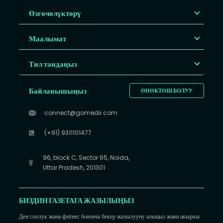
Өзгөчөлүктөрү
Маалымат
Тил тандаңыз
Байланышыңыз
ӨНӨКТӨШ БОЛУУ
connect@gomedii.com
(+91) 9311101477
96, block C, Sector 65, Noida,
Uttar Pradesh, 201301
БИЗДИН ГАЗЕТАГА ЖАЗЫЛЫҢЫЗ
Ден соолук жана фитнес боюнча бекер жазылууну алыңыз жана акыркы