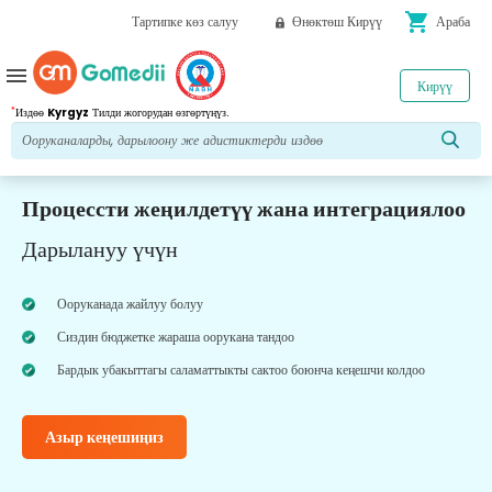
shopping_cart
Тартипке көз салуу
Өнөктөш Кирүү
Араба
menu
Кирүү
*
Издөө
Kyrgyz
Тилди жогорудан өзгөртүңүз.
Процессти жеңилдетүү жана интеграциялоо
Дарылануу үчүн
Ооруканада жайлуу болуу
Сиздин бюджетке жараша оорукана тандоо
Бардык убакыттагы саламаттыкты сактоо боюнча кеңешчи колдоо
Азыр кеңешиңиз