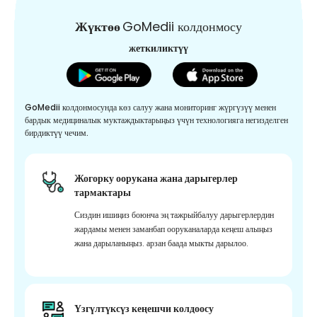
Жүктөө
GoMedii колдонмосу
жеткиликтүү
GoMedii колдонмосунда көз салуу жана мониторинг жүргүзүү менен
бардык медициналык муктаждыктарыңыз үчүн технологияга негизделген
бирдиктүү чечим.
Жогорку оорукана жана дарыгерлер
тармактары
Сиздин ишиңиз боюнча эң тажрыйбалуу дарыгерлердин
жардамы менен заманбап ооруканаларда кеңеш алыңыз
жана дарыланыңыз. арзан баада мыкты дарылоо.
Үзгүлтүксүз кеңешчи колдоосу