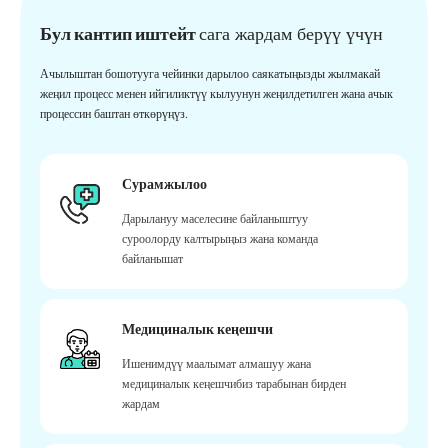
Бул кантип иштейт
сага жардам берүү үчүн
Ачылыштан бошотууга чейинки дарылоо саякатыңызды жылмакай
жеңил процесс менен ийгиликтүү кылуунун жеңилдетилген жана ачык
процессин баштан өткөрүңүз.
Сурамжылоо
Дарылануу маселесине байланыштуу
суроолорду калтырыңыз жана команда
байланышат
Медициналык кеңешчи
Ишенимдүү маалымат алмашуу жана
медициналык кеңешчибиз тарабынан бирден
жардам