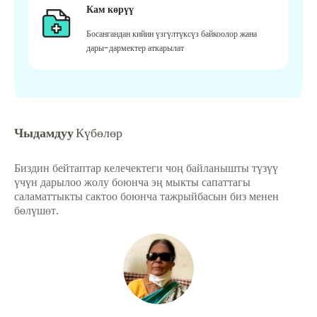
Кам көрүү
Босангандан кийин үзгүлтүксүз байкоолор жана
дары-дармектер аткарылат
Чыдамдуу
Күбөлөр
Биздин бейтаптар келечектеги чоң байланышты түзүү
үчүн дарылоо жолу боюнча эң мыкты сапаттагы
саламаттыкты сактоо боюнча тажрыйбасын биз менен
бөлүшөт.