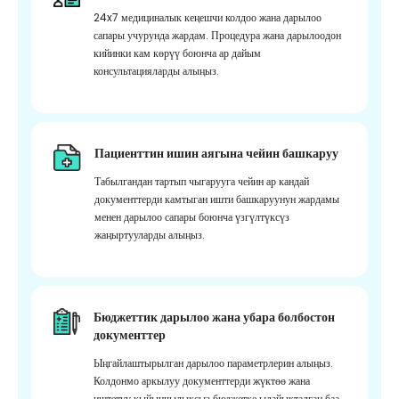
24x7 медициналык кеңешчи колдоо жана дарылоо
сапары учурунда жардам. Процедура жана дарылоодон
кийинки кам көрүү боюнча ар дайым
консультацияларды алыңыз.
Пациенттин ишин аягына чейин башкаруу
Табылгандан тартып чыгарууга чейин ар кандай
документтерди камтыган ишти башкаруунун жардамы
менен дарылоо сапары боюнча үзгүлтүксүз
жаңыртууларды алыңыз.
Бюджеттик дарылоо жана убара болбостон
документтер
Ыңгайлаштырылган дарылоо параметрлерин алыңыз.
Колдонмо аркылуу документтерди жүктөө жана
иштетүү кыйынчылыксыз бюджетке ылайыкталган баа