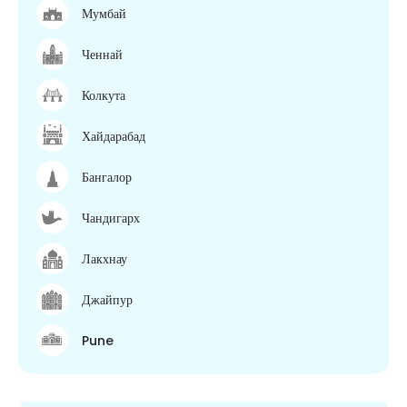
Мумбай
Ченнай
Колкута
Хайдарабад
Бангалор
Чандигарх
Лакхнау
Джайпур
Pune