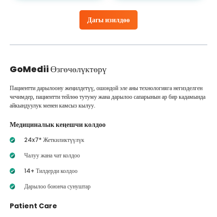
Дагы изилдөө
GoMedii
Өзгөчөлүктөрү
Пациентти дарылоону жеңилдетүү, ошондой эле аны технологияга негизделген
чечимдер, пациентти тейлөө тутуму жана дарылоо сапарынын ар бир кадамында
айкындуулук менен камсыз кылуу.
Медициналык кеңешчи колдоо
24x7* Жеткиликтүүлүк
Чалуу жана чат колдоо
14+ Тилдерди колдоо
Дарылоо боюнча сунуштар
Patient Care