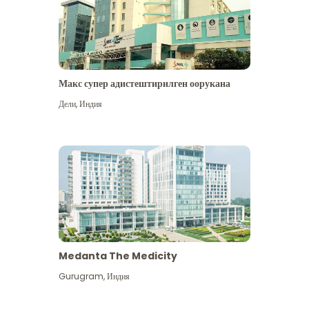
Макс супер адистештирилген оорукана
Дели
,
Индия
Medanta The Medicity
Gurugram
,
Индия