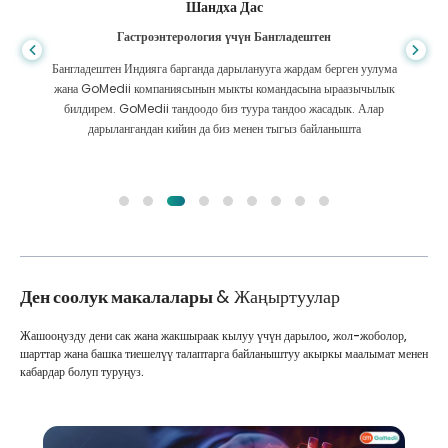
Шандха Дас
Гастроэнтерология үчүн Бангладештен
Бангладештен Индияга барганда дарыланууга жардам берген уулума
жана GoMedii компаниясынын мыкты командасына ыраазычылык
билдирем. GoMedii тандоодо биз туура тандоо жасадык. Алар
дарылангандан кийин да биз менен тыгыз байланышта
Ден соолук макалалары
& Жаңыртуулар
Жашооңузду дени сак жана жакшыраак кылуу үчүн дарылоо, жол-жоболор,
шарттар жана башка тиешелүү талаптарга байланыштуу акыркы маалымат менен
кабардар болуп туруңуз.