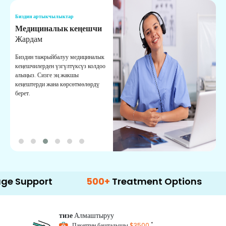
Биздин артыкчылыктар
Б
Медициналык кеңешчи
О
Жардам
К
Биздин тажрыйбалуу медициналык
Д
кеңешчилерден үзгүлтүксүз колдоо
ж
алыңыз. Сизге эң жакшы
р
кеңештерди жана көрсөтмөлөрдү
т
берет.
о
port
500+
Treatment Options
тизе
Алмаштыруу
*
Пакеттин башталышы
$3500