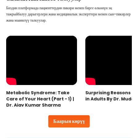
Биздин платформада пациенттердин пикири менен бирге өлкөнүн эң
тажрыйбалуу дарыгерлери жана медициналык эксперттери менен сын-пикирлер
жана маанилүү талкуулар.
Metabolic Syndrome: Take
Surprising Reasons fo
Care of Your Heart (Part - 1) |
in Adults By Dr. Mudas
Dr. Ajay Kumar Sharma
Баарын көрүү