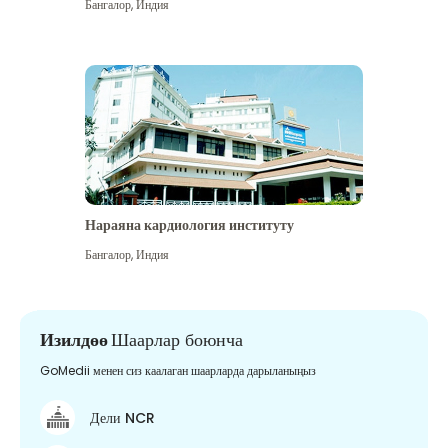
Бангалор
,
Индия
Нараяна кардиология институту
Бангалор
,
Индия
Изилдөө
Шаарлар боюнча
GoMedii менен сиз каалаган шаарларда дарыланыңыз
Дели NCR