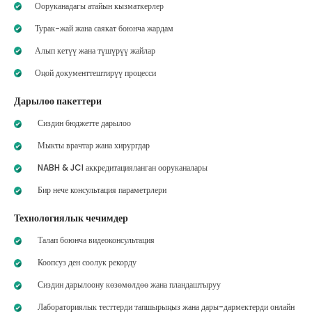
Ооруканадагы атайын кызматкерлер
Турак-жай жана саякат боюнча жардам
Алып кетүү жана түшүрүү жайлар
Оңой документтештирүү процесси
Дарылоо пакеттери
Сиздин бюджетте дарылоо
Мыкты врачтар жана хирургдар
NABH & JCI аккредитацияланган ооруканалары
Бир нече консультация параметрлери
Технологиялык чечимдер
Талап боюнча видеоконсультация
Коопсуз ден соолук рекорду
Сиздин дарылоону көзөмөлдөө жана пландаштыруу
Лабораториялык тесттерди тапшырыңыз жана дары-дармектерди онлайн