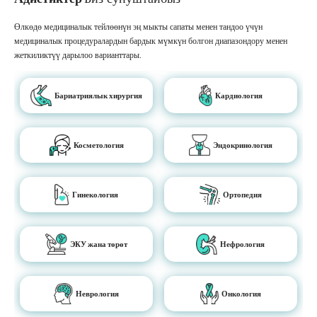
Өлкөдө медициналык тейлөөнүн эң мыкты сапаты менен тандоо үчүн
медициналык процедуралардын бардык мүмкүн болгон диапазондору менен
жеткиликтүү дарылоо варианттары.
Бариатриялык хирургия
Кардиология
Косметология
Эндокринология
Гинекология
Ортопедия
ЭКУ жана төрөт
Нефрология
Неврология
Онкология