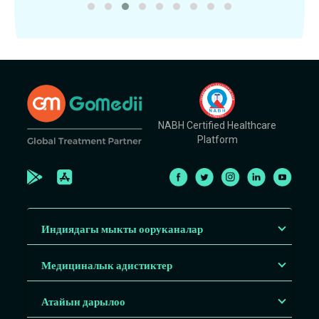
NABH Certified Healthcare
Platform
Индиядагы мыкты ооруканалар
Медициналык адистиктер
Атайын дарылоо