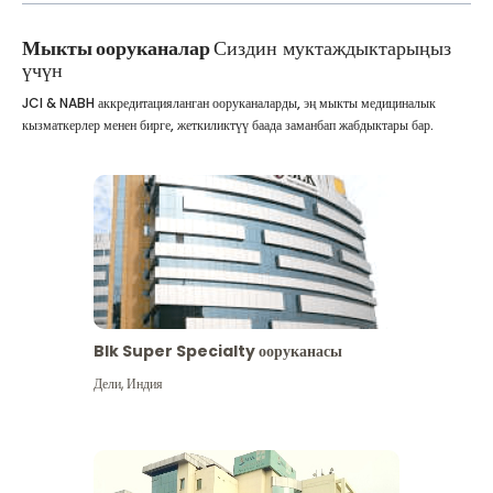
Мыкты ооруканалар
Сиздин муктаждыктарыңыз
үчүн
JCI & NABH аккредитацияланган ооруканаларды, эң мыкты медициналык
кызматкерлер менен бирге, жеткиликтүү баада заманбап жабдыктары бар.
Blk Super Specialty ооруканасы
Дели
,
Индия