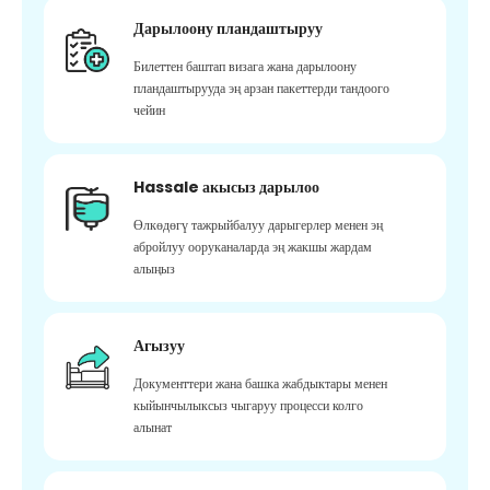
Дарылоону пландаштыруу
Билеттен баштап визага жана дарылоону
пландаштырууда эң арзан пакеттерди тандоого
чейин
Hassale акысыз дарылоо
Өлкөдөгү тажрыйбалуу дарыгерлер менен эң
абройлуу ооруканаларда эң жакшы жардам
алыңыз
Агызуу
Документтери жана башка жабдыктары менен
кыйынчылыксыз чыгаруу процесси колго
алынат