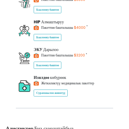
Баалоону баштоо
HIP
Алмаштыруу
*
Пакеттин башталышы
$4000
Баалоону баштоо
ЭКУ
Дарылоо
*
Пакеттин башталышы
$3200
Баалоону баштоо
Изилдөө
көбүрөөк
Жеткиликтүү медициналык пакеттер
Сурамжылоо жөнөтүү
Адистиктер
Биз сунуштайбыз