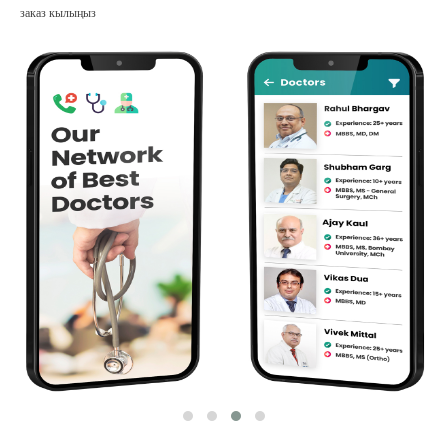
заказ кылыңыз