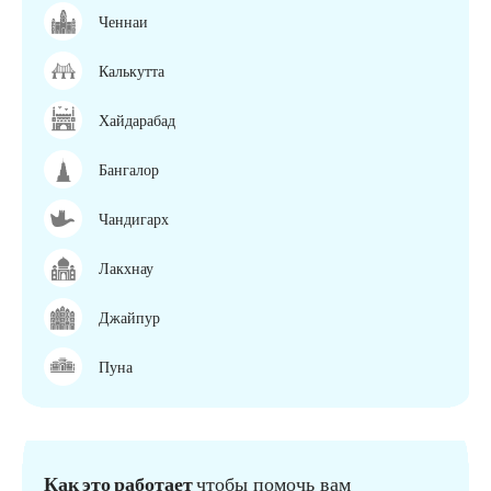
Ченнаи
Калькутта
Хайдарабад
Бангалор
Чандигарх
Лакхнау
Джайпур
Пуна
Как это работает
чтобы помочь вам