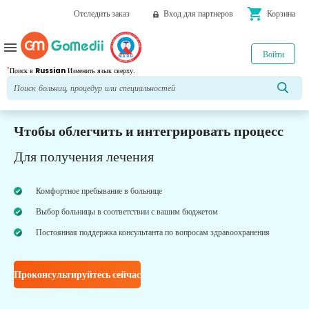
shopping_cart
Отследить заказ
Вход для партнеров
Корзина
menu
Войти
*
Поиск в
Russian
Изменить язык сверху.
Чтобы облегчить и интегрировать процесс
Для получения лечения
Комфортное пребывание в больнице
Выбор больницы в соответствии с вашим бюджетом
Постоянная поддержка консультанта по вопросам здравоохранения
Проконсультируйтесь сейчас