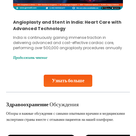
Angioplasty and Stent in India: Heart Care with
Advanced Technology
India is continuously gaining immense traction in
delivering advanced and cost-effective cardiac care,
performing over 500,000 angioplasty procedures annually
with a success rate exceeding 90%. Patients across the
Продолжить чтение
globe are searching for treatments like angioplasty and
stent placement in Indian hospitals, owing to the
combination of high-quality care and affordability.
Studies, such as one published
Узнать больше
Continue Reading
Здравоохранение
Обсуждения
Обзоры и важные обсуждения с самыми опытными врачами и медицинскими
экспертами страны вместе с отзывами пациентов на нашей платформе.