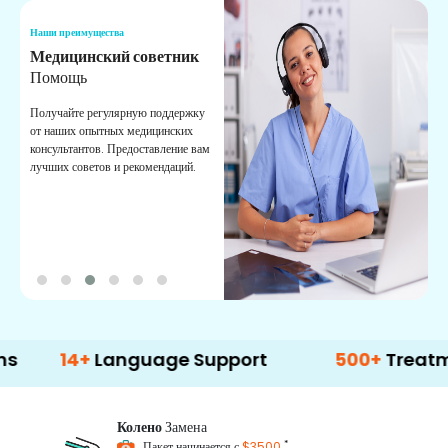
Наши преимущества
Н
Медицинский советник
О
Помощь
К
Получайте регулярную поддержку
О
от наших опытных медицинских
с
консультантов. Предоставление вам
п
лучших советов и рекомендаций.
в
о
4+
Language Support
500+
Treatment Opt
Колено
Замена
*
Пакет начинается с
$3500