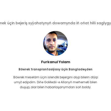
 üçin bejeriş syýahatynyň dowamynda iň oňat hilli saglygy go
Furkanul Yslam
Böwrek transplantasiýasy üçin Bangladeşden
Böwrek meseläm üçin islendik bejergini alyp bilerin diýip
g
umyt edipdim. Diňe GoMedii-e Allanyň merhemeti bilen
duşup, olar bilen habarlaşanymdan soň boldy.