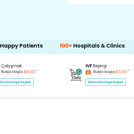
tients
100+
Hospitals & Clinics
500+
D
P
Çalyşmak
IVF
Bejergi
*
*
Bukja başla
$4000
Bukja başla
$3200
ha bermäge başlaň
Baha bermäge başlaň