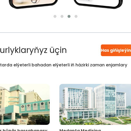
urlyklaryňyz üçin
Has giňişleýi
atarda elýeterli bahadan elýeterli iň häzirki zaman enjamlary
r hünär hassahanasy
Medanta Medisina