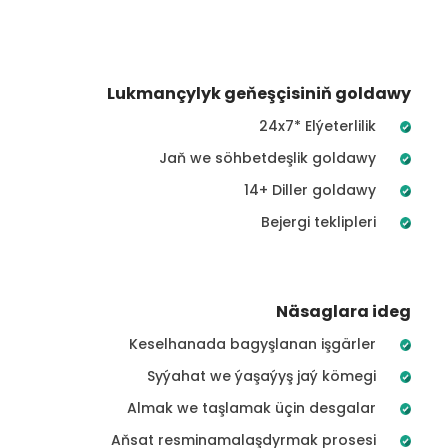
Lukmançylyk geňeşçisiniň goldawy
24x7* Elýeterlilik
Jaň we söhbetdeşlik goldawy
14+ Diller goldawy
Bejergi teklipleri
Näsaglara ideg
Keselhanada bagyşlanan işgärler
Syýahat we ýaşaýyş jaý kömegi
Almak we taşlamak üçin desgalar
Aňsat resminamalaşdyrmak prosesi