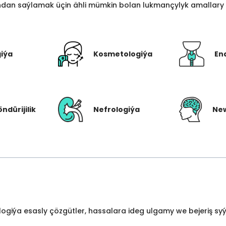
an saýlamak üçin ähli mümkin bolan lukmançylyk amallary bi
giýa
Kosmetologiýa
En
öndürijilik
Nefrologiýa
New
ologiýa esasly çözgütler, hassalara ideg ulgamy we bejeriş s