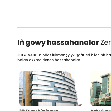
Iň gowy hassahanalar
Zer
JCI & NABH iň oňat lukmançylyk işgärleri bilen bir h
bolan akkreditlenen hassahanalar.
Blk Super hünärmen
Maks Supe