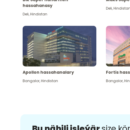
hassahanasy
Deli
,
Hindista
Deli
,
Hindistan
Apollon hassahanalary
Fortis has
Bangalor
,
Hindistan
Bangalor
,
Hin
Bu nähili işleýär
size k