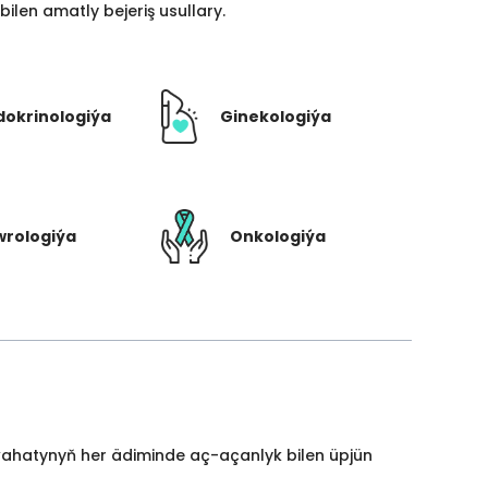
len amatly bejeriş usullary.
dokrinologiýa
Ginekologiýa
rologiýa
Onkologiýa
yýahatynyň her ädiminde aç-açanlyk bilen üpjün