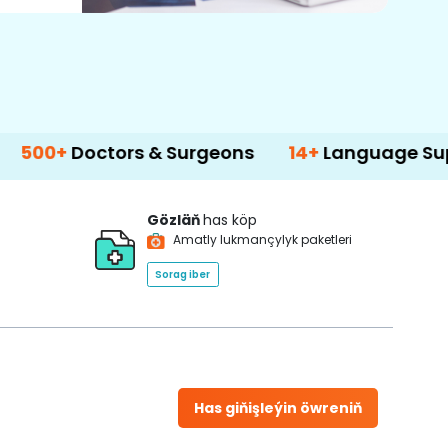
octors & Surgeons
14+
Language Support
Gözläň
has köp
Amatly lukmançylyk paketleri
Sorag iber
Has giňişleýin öwreniň