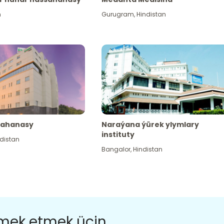
n
Gurugram
,
Hindistan
sahanasy
Naraýana ýürek ylymlary
instituty
distan
Bangalor
,
Hindistan
ömek etmek üçin