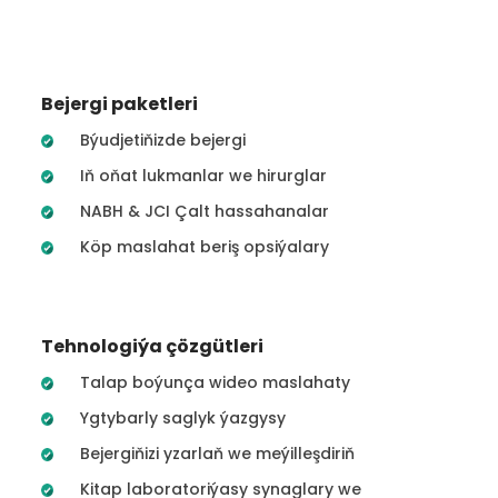
Bejergi paketleri
Býudjetiňizde bejergi
Iň oňat lukmanlar we hirurglar
NABH & JCI Çalt hassahanalar
Köp maslahat beriş opsiýalary
Tehnologiýa çözgütleri
Talap boýunça wideo maslahaty
Ygtybarly saglyk ýazgysy
Bejergiňizi yzarlaň we meýilleşdiriň
Kitap laboratoriýasy synaglary we