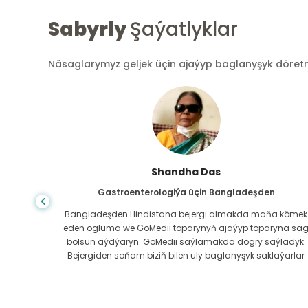
Sabyrly
Şaýatlyklar
Näsaglarymyz geljek üçin ajaýyp baglanyşyk döretmek
Shandha Das
Gastroenterologiýa üçin Bangladeşden
ndanam
Bangladeşden Hindistana bejergi almakda maňa kömek
ýerde,
eden ogluma we GoMedii toparynyň ajaýyp toparyna sa
az.
bolsun aýdýaryn. GoMedii saýlamakda dogry saýladyk.
erli
Bejergiden soňam biziň bilen uly baglanyşyk saklaýarlar
boluň!