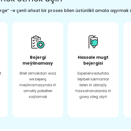
ge” -e çenli aňsat bir proses bilen üstünlikli amala aşyrmak 
Bejergi
Hassale mugt
meýilnamasy
bejergisi
t
Bilet almakdan wiza
Experiencedurtda
we bejeriş
tejribeli lukmanlar
meýilnamasynda iň
bilen iň abraýly
amatly paketleri
hassahanalarda iň
saýlamak
gowy ideg alyň