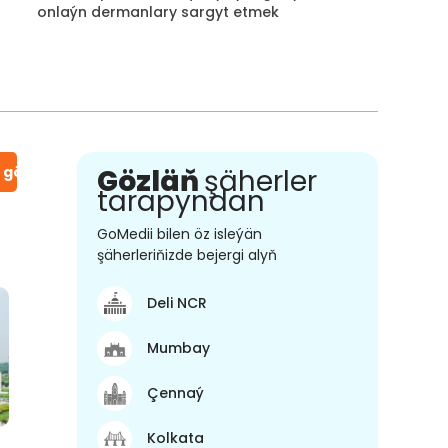
onlaýn dermanlary sargyt etmek
n gör
Gözläň
şäherler
tarapyndan
GoMedii bilen öz isleýän
şäherleriňizde bejergi alyň
Deli NCR
Mumbay
Çennaý
Kolkata