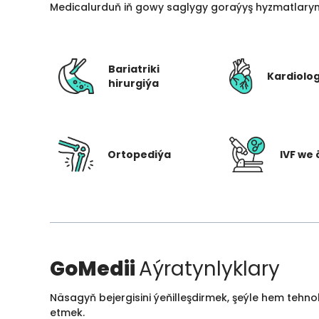
Medicalurduň iň gowy saglygy goraýyş hyzmatlarynd
Bariatriki
Kardiolo
hirurgiýa
Ortopediýa
IVF we 
GoMedii
Aýratynlyklary
Näsagyň bejergisini ýeňilleşdirmek, şeýle hem tehn
etmek.