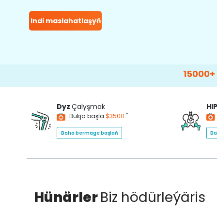
Indi maslahatlaşyň
15000+
Happy Pa
Dyz
Çalyşmak
HI
*
Bukja başla
$3500
Baha bermäge başlaň
Ba
Hünärler
Biz hödürleýäris