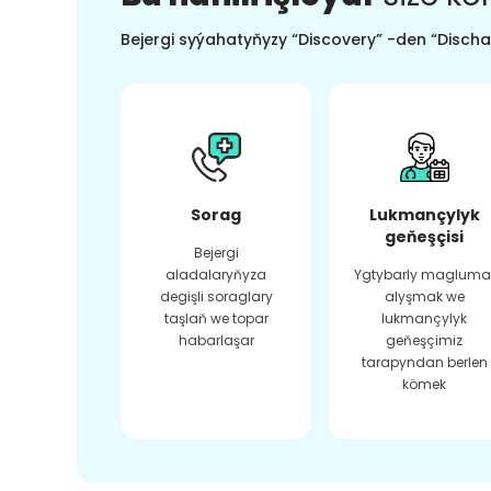
Bejergi syýahatyňyzy “Discovery” -den “Dischar
Sorag
Lukmançylyk
geňeşçisi
Bejergi
aladalaryňyza
Ygtybarly magluma
degişli soraglary
alyşmak we
taşlaň we topar
lukmançylyk
habarlaşar
geňeşçimiz
tarapyndan berlen
kömek