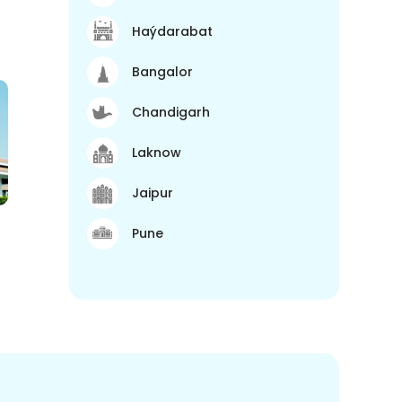
Haýdarabat
Bangalor
Chandigarh
Laknow
Jaipur
Pune