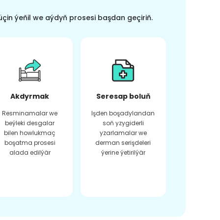
üçin ýeňil we aýdyň prosesi başdan geçiriň.
Akdyrmak
Seresap boluň
Resminamalar we
Işden boşadylandan
beýleki desgalar
soň yzygiderli
bilen howlukmaç
yzarlamalar we
boşatma prosesi
derman serişdeleri
alada edilýär
ýerine ýetirilýär