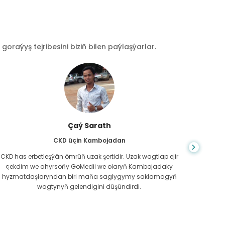
raýyş tejribesini biziň bilen paýlaşýarlar.
Çaý Sarath
CKD üçin Kambojadan
CKD has erbetleşýän ömrüň uzak şertidir. Uzak wagtlap ejir
Du
çekdim we ahyrsoňy GoMedii we olaryň Kambojadaky
bilm
hyzmatdaşlaryndan biri maňa saglygymy saklamagyň
meniň g
wagtynyň gelendigini düşündirdi.
näme