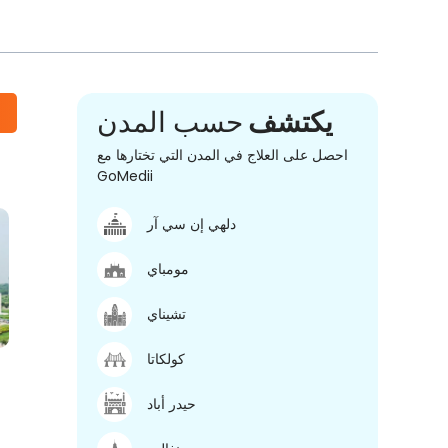
يكتشف
حسب المدن
احصل على العلاج في المدن التي تختارها مع
GoMedii
دلهي إن سي آر
مومباي
تشيناي
كولكاتا
حيدر أباد