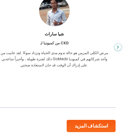
شيا ساراث
من كمبوديا لـ CKD
يص إصابتي
مرض الكلى المزمن هو حالة تدوم مدى الحياة وتزداد سوءًا. لقد عانيت من
 أكن أعرف
ذلك لفترة طويلة ، وأخيراً ساعدني GoMedii وأحد شركائهم في كمبوديا
على إدراك أن الوقت قد حان لاستعادة صحتي.
استكشاف المزيد