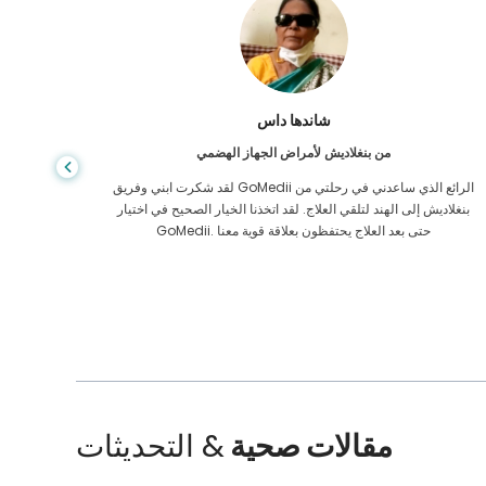
شاندها داس
من بنغلاديش لأمراض الجهاز الهضمي
لقد شكرت ابني وفريق GoMedii الرائع الذي ساعدني في رحلتي من
بنغلاديش إلى الهند لتلقي العلاج. لقد اتخذنا الخيار الصحيح في اختيار
الرعاية ا
GoMedii. حتى بعد العلاج يحتفظون بعلاقة قوية معنا
الممل
مقالات صحية
& التحديثات