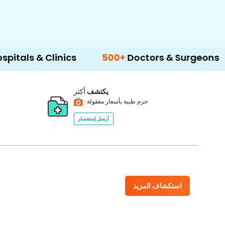
linics
500+
Doctors & Surgeons
14+
Lan
يكتشف
أكثر
حزم طبية بأسعار معقولة
أرسل إستفسار
استكشاف المزيد