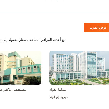
عرض المزيد
المستشفيات المعتمدة من JCI و NABH مع أحدث المرافق المتاحة بأسعار معقولة إلى جانب أفضل الطاقم الطبي.
ميدانتا الدواء
مستشفى ماكس سو
جوروجرام
,
الهند