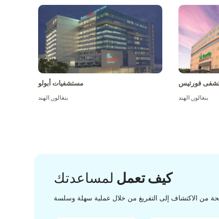
شفى فورتيس
مستشفيات أبولو
بنغالور
,
الهند
بنغالور
,
الهند
كيف تعمل
لمساعدتك