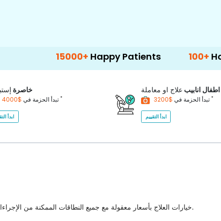
15000+
Happy Patients
100+
Hospitals & C
اطفال انابيب
علاج او معاملة
خاصرة
إستب
*
*
$3200
تبدأ الحزمة في
$4000
تبدأ الحزمة في
ابدأ التقييم
ابدأ التق
خيارات العلاج بأسعار معقولة مع جميع النطاقات الممكنة من الإجراءات الطبية للاختيار من بينها مع أفضل جودة للرعاية الصحية في البلاد.