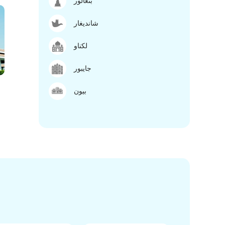
بنغالور
شانديغار
لكناو
جايبور
بيون