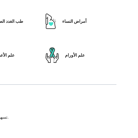
أمراض النساء
طب الغدد الص
علم الأورام
علم الأ
تسهيل علاج المريض ، بالإضافة إلى تمكينه بالحلول التي تعتمد على التكنولوجيا ونظام رعاية المرضى والشفافية في كل خطوة من خطوات رحلة العلاج.