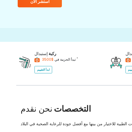
استشر الآن
دال
ركبة
إستبدال
*
$3500
تبدأ الحزمة في
ييم
ابدأ التقييم
التخصصات
نحن نقدم