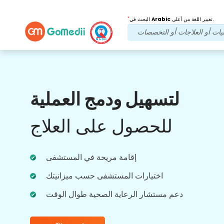
*
تغيير اللغة من أعلى.
Arabic
البحث في
فوائدنا
لتسهيل ودمج العملية
بعد العلاج
متابعة الرعاية
للحصول على العلاج
احصل على دعم طبي ودعم للمرضى على مدار
الساعة طوال أيام الأسبوع مع فريقنا الذي يعالج
مشاكلك في جميع الأوقات. تحديثات منتظمة على
احتياجاتك العلاجية.
إقامة مريحة في المستشفى
اختيارات المستشفى حسب ميزانيتك
دعم مستشار الرعاية الصحية طوال الوقت