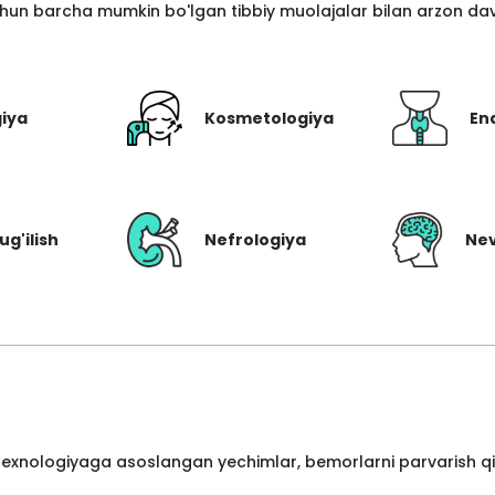
hun barcha mumkin bo'lgan tibbiy muolajalar bilan arzon davo
giya
Kosmetologiya
En
ug'ilish
Nefrologiya
Nev
 texnologiyaga asoslangan yechimlar, bemorlarni parvarish qil