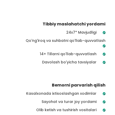
Tibbiy maslahatchi yordami
24x7* Mavjudligi
Qo'ng'iroq va suhbatni qo'llab-quvvatlash
14+ Tillarni qo'llab-quvvatlash
Davolash bo'yicha tavsiyalar
Bemorni parvarish qilish
Kasalxonada ixtisoslashgan xodimlar
Sayohat va turar joy yordami
Olib ketish va tushirish vositalari