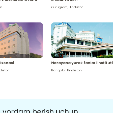
on
Gurugram
,
Hindiston
alxonasi
Narayana yurak fanlari instituti
diston
Bangalor
,
Hindiston
a yordam berish uchun