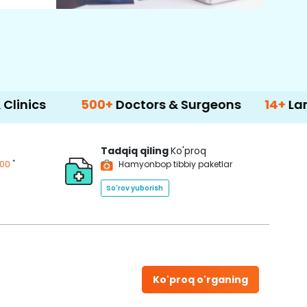
500+
Doctors & Surgeons
14+
Language Sup
Tadqiq qiling
Ko'proq
*
200
Hamyonbop tibbiy paketlar
So'rov yuborish
Ko'proq o'rganing