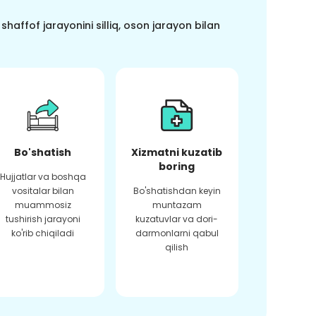
haffof jarayonini silliq, oson jarayon bilan
Bo'shatish
Xizmatni kuzatib
boring
Hujjatlar va boshqa
vositalar bilan
Bo'shatishdan keyin
muammosiz
muntazam
tushirish jarayoni
kuzatuvlar va dori-
ko'rib chiqiladi
darmonlarni qabul
qilish