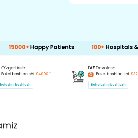
Happy Patients
100+
Hospitals & Clinics
P
O'zgartirish
IVF
Davolash
*
Paket boshlanishi:
$4000
Paket boshlanishi:
$3
holashni boshlash
Baholashni boshlash
lamiz