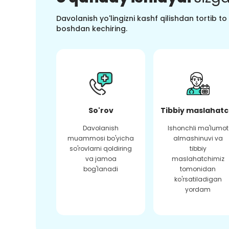
Davolanish yo'lingizni kashf qilishdan tortib t
boshdan kechiring.
So'rov
Tibbiy maslahatc
Davolanish
Ishonchli ma'lumot
muammosi bo'yicha
almashinuvi va
so'rovlarni qoldiring
tibbiy
va jamoa
maslahatchimiz
bog'lanadi
tomonidan
ko'rsatiladigan
yordam