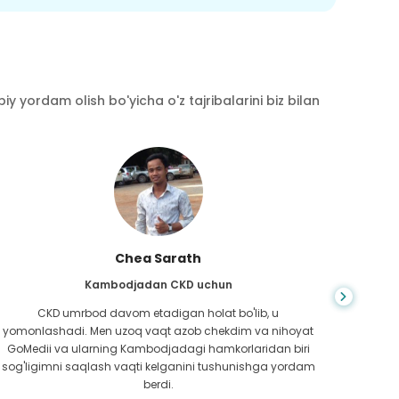
y yordam olish bo'yicha o'z tajribalarini biz bilan
Chea Sarath
Kambodjadan CKD uchun
CKD umrbod davom etadigan holat bo'lib, u
Hayot
yomonlashadi. Men uzoq vaqt azob chekdim va nihoyat
bilm
GoMedii va ularning Kambodjadagi hamkorlaridan biri
boradi
sog'ligimni saqlash vaqti kelganini tushunishga yordam
ed
berdi.
Bang