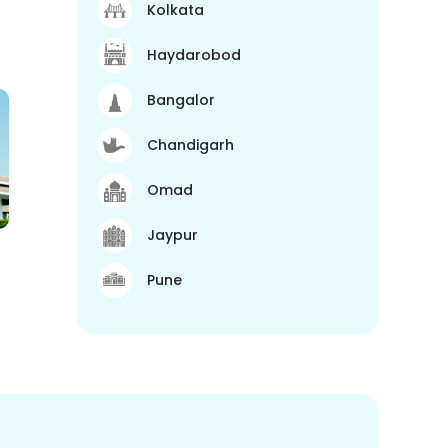
Kolkata
Haydarobod
Bangalor
Chandigarh
Omad
Jaypur
Pune