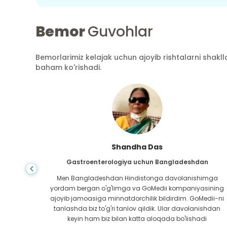
Bemor
Guvohlar
Bemorlarimiz kelajak uchun ajoyib rishtalarni shaklla
baham ko'rishadi.
Shandha Das
an
Gastroenterologiya uchun Bangladeshdan
bundan
Men Bangladeshdan Hindistonga davolanishimga
ini hech
yordam bergan o'g'limga va GoMedii kompaniyasining
 topib
ajoyib jamoasiga minnatdorchilik bildirdim. GoMedii-ni
aning
tanlashda biz to'g'ri tanlov qildik. Ular davolanishdan
ga katta
keyin ham biz bilan katta aloqada bo'lishadi