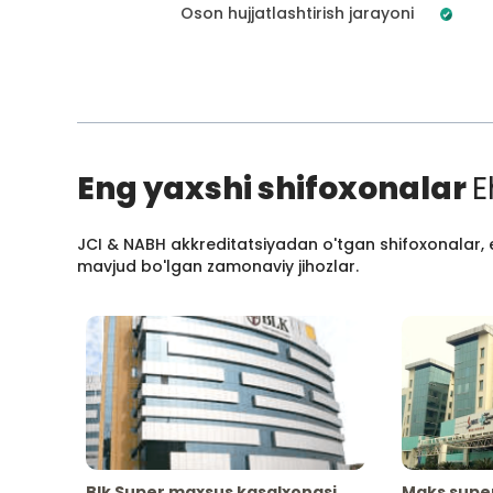
Oson hujjatlashtirish jarayoni
Eng yaxshi shifoxonalar
E
JCI & NABH akkreditatsiyadan o'tgan shifoxonalar, e
mavjud bo'lgan zamonaviy jihozlar.
Blk Super maxsus kasalxonasi
Maks supe