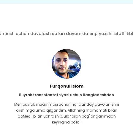
ntirish uchun davolash safari davomida eng yaxshi sifatli tibbi
Furqonul Islom
Buyrak transplantatsiyasi uchun Bangladeshdan
Men buyrak muammosi uchun har qanday davolanishni
olishimga umid qilgandim. Allohning marhamati bilan
GoMedii bilan uchrashib, ular bilan bog'langanimdan
keyingina bo'ldi.