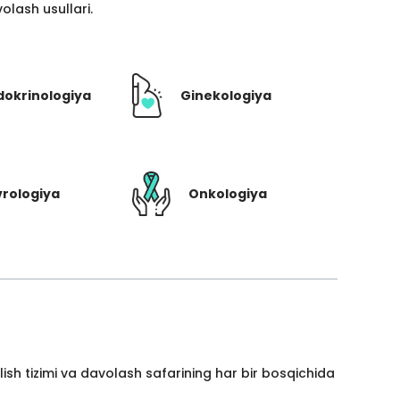
lash usullari.
dokrinologiya
Ginekologiya
rologiya
Onkologiya
ish tizimi va davolash safarining har bir bosqichida