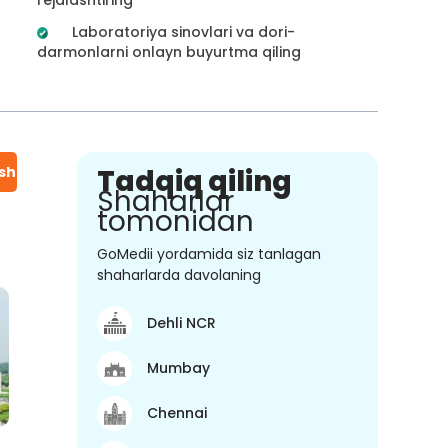
Laboratoriya sinovlari va dori-
darmonlarni onlayn buyurtma qiling
ish
Tadqiq qiling
Shaharlar
tomonidan
GoMedii yordamida siz tanlagan
shaharlarda davolaning
Dehli NCR
Mumbay
Chennai