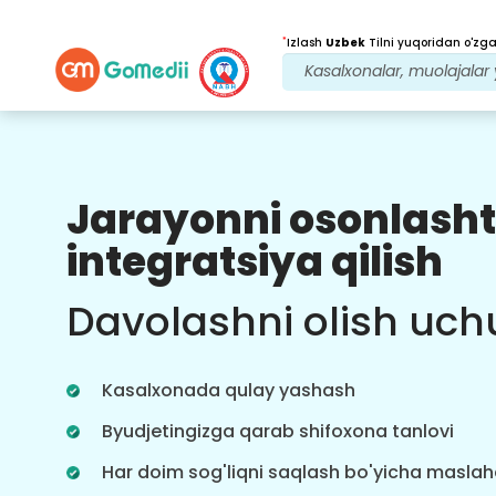
*
Izlash
Uzbek
Tilni yuqoridan o'zgar
Jarayonni osonlasht
Bizning afzalliklarimiz
integratsiya qilish
Davolanishdan
keyingi
kuzatuv
Davolashni olish uch
parvarishi
Bizning jamoamiz bilan har doim
muammolaringizni hal qilish uchun
Kasalxonada qulay yashash
24x7 tibbiy va bemorlarni qo'llab-
quvvatlang. Davolanish ehtiyojlaringiz
Byudjetingizga qarab shifoxona tanlovi
haqida muntazam yangilanishlar.
Har doim sog'liqni saqlash bo'yicha masla