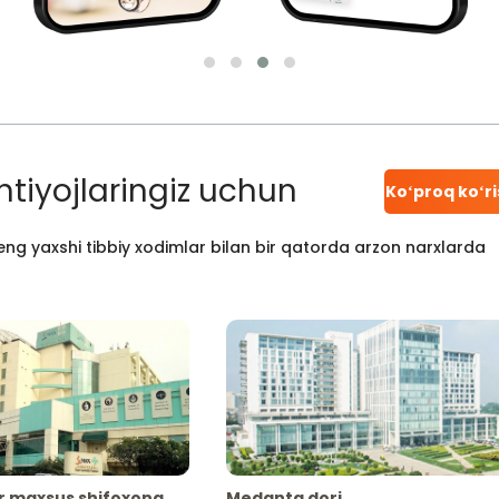
htiyojlaringiz uchun
Koʻproq koʻr
ng yaxshi tibbiy xodimlar bilan bir qatorda arzon narxlarda
r maxsus shifoxona
Medanta dori