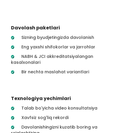
Davolash paketlari
Sizning byudjetingizda davolanish
Eng yaxshi shifokorlar va jarrohlar
NABH & JCI akkreditatsiyalangan
kasalxonalari
Bir nechta maslahat variantlari
Texnologiya yechimlari
Talab bo'yicha video konsultatsiya
Xavfsiz sog'liq rekordi
Davolanishingizni kuzatib boring va
rejalashtiring