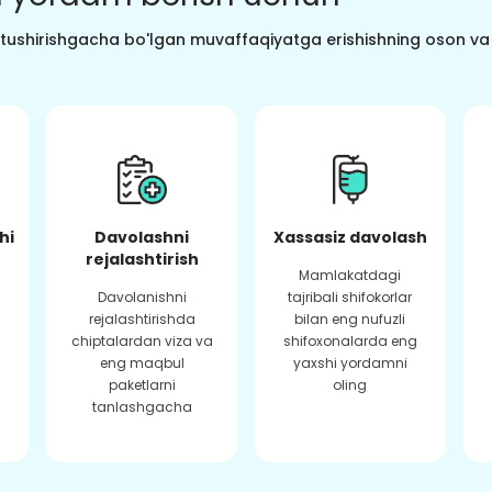
o tushirishgacha bo'lgan muvaffaqiyatga erishishning oson va s
hi
Davolashni
Xassasiz davolash
rejalashtirish
Mamlakatdagi
Davolanishni
tajribali shifokorlar
rejalashtirishda
bilan eng nufuzli
chiptalardan viza va
shifoxonalarda eng
eng maqbul
yaxshi yordamni
paketlarni
oling
tanlashgacha