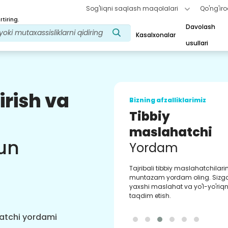
Sog'liqni saqlash maqolalari
Qo'ng'iro
tiring.
Davolash
Kasalxonalar
usullari
irish va
Bizning afzalliklarimiz
Tibbiy
maslahatchi
un
Yordam
Tajribali tibbiy maslahatchilar
muntazam yordam oling. Sizg
yaxshi maslahat va yo'l-yo'riqn
taqdim etish.
hatchi yordami