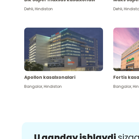
Dehli
,
Hindiston
Dehli
,
Hindist
Apollon kasalxonalari
Fortis kas
Bangalor
,
Hindiston
Bangalor
,
Hin
U qanday ishlaydi
sizg