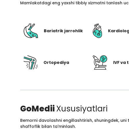
Mamlakatdagi eng yaxshi tibbiy xizmatni tanlash uc
Bariatrik jarrohlik
Kardiolo
Ortopediya
IVF va t
GoMedii
Xususiyatlari
Bemorni davolashni engillashtirish, shuningdek, uni
shaffoflik bilan ta'minlash.