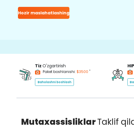
Hozir maslahatlashing
15000+
Tiz
O'zgartirish
HI
*
Paket boshlanishi:
$3500
Baholashni boshlash
Ba
Mutaxassisliklar
Taklif qi