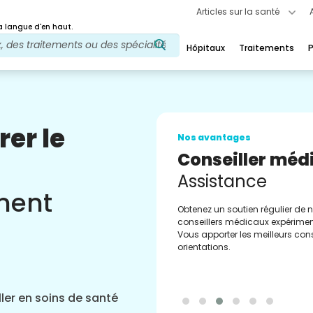
Articles sur la santé
 langue d'en haut.
Hôpitaux
Traitements
P
rer le
Nos avantages
Conseiller méd
Assistance
ement
Obtenez un soutien régulier de 
conseillers médicaux expérimen
Vous apporter les meilleurs cons
orientations.
ler en soins de santé