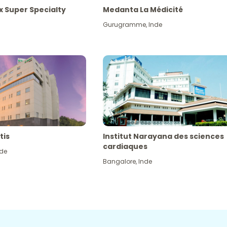
x Super Specialty
Medanta La Médicité
Gurugramme
,
Inde
tis
Institut Narayana des sciences
cardiaques
nde
Bangalore
,
Inde