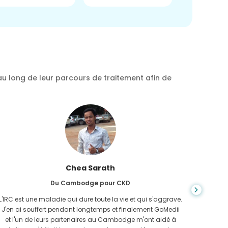
au long de leur parcours de traitement afin de
Chea Sarath
Du Cambodge pour CKD
L'IRC est une maladie qui dure toute la vie et qui s'aggrave.
On ne s
J'en ai souffert pendant longtemps et finalement GoMedii
quan
et l'un de leurs partenaires au Cambodge m'ont aidé à
n'avais 