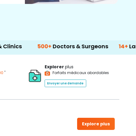
nics
500+
Doctors & Surgeons
14+
Langu
Explorer
plus
*
00
Forfaits médicaux abordables
Envoyer une demande
Explore plus