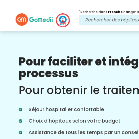
*
Recherche dans
French
Changer la
Pour faciliter et intég
Nos avantages
processus
Après traitement
Suivi des soins
Pour obtenir le trait
Bénéficiez d'une assistance médicale et
patient 24 heures sur 24, 7 jours sur 7,
grâce à notre équipe qui s'occupe de
Séjour hospitalier confortable
vos problèmes à tout moment. Mises à
jour régulières sur vos besoins de
Choix d'hôpitaux selon votre budget
traitement.
Assistance de tous les temps par un conseil