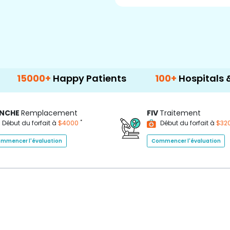
15000+
Happy Patients
100+
Hospitals & Cli
NCHE
Remplacement
FIV
Traitement
*
Début du forfait à
$4000
Début du forfait à
$32
mmencer l'évaluation
Commencer l'évaluation