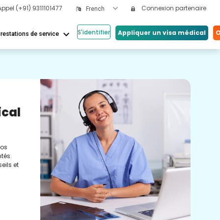
Appel
(+91) 9311101477
Connexion partenaire
French
S'identifier
keyboard_arrow_down
Appliquer un visa médical
O
restations de service
Nos
ical
Vi
Co
nos
Cons
tés.
méde
eils et
conc
réel
soin