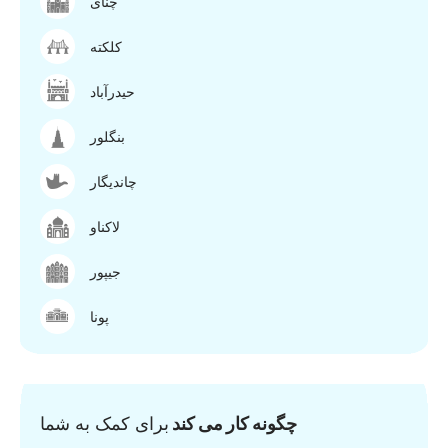
چنای
کلکته
حیدرآباد
بنگلور
چاندیگار
لاکناو
جیپور
پونا
چگونه کار می کند
برای کمک به شما