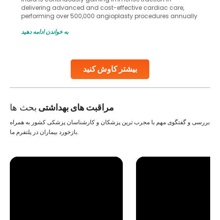
in advanced reproductive techniques like In Vitro
Fertilization (IVF) and intrauterine insemination (IUI). These
methods enable medical professionals to tackle fertility
به خواندن ادامه دهید
challenges and help couples achieve their dream of
parenthood. Skilled technicians collect sperm using
specialized procedures to ensure optimal quality. Once
collected, they process the
بیشتر کاوش کنید
Continue Reading
مراقبت های بهداشتی
بحث ها
بررسی و گفتگوی مهم با مجرب ترین پزشکان و کارشناسان پزشکی کشور به همراه
بازخورد بیماران در پلتفرم ما.