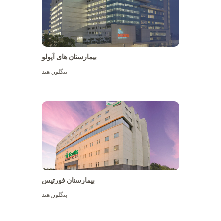
بیمارستان های آپولو
بنگلور
,
هند
بیشتر ببینید
بیمارستان فورتیس
بنگلور
,
هند