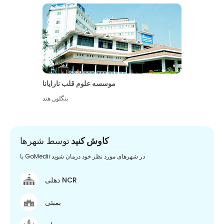
موسسه علوم قلب نارایانا
بنگلور
,
هند
کاوش کنید
توسط شهرها
با GoMedii در شهرهای مورد نظر خود درمان شوید
دهلی NCR
بمبئی