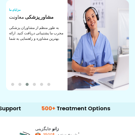
ما
مزایای ما
ا
مشاور پزشکی
معاونت
ن
به طور منظم از مشاوران پزشکی
ان
مجرب ما پشتیبانی دریافت کنید. ارائه
ی
بهترین مشاوره و راهنمایی به شما.
t
500+
Treatment Options
زانو
جایگزینی
*
$3500
شروع بسته در