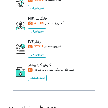
شروع ارزیابی
جایگزینی
HIP
*
$4000
شروع بسته در
شروع ارزیابی
رفتار
IVF
*
$3200
شروع بسته در
شروع ارزیابی
کاوش کنید
بیشتر
بسته های پزشکی مقرون به صرفه
ارسال استعلام
تخصص ها
ما پیشنهاد می دهیم