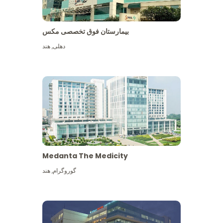
بیمارستان فوق تخصصی مکس
دهلی
,
هند
Medanta The Medicity
گوروگرام
,
هند