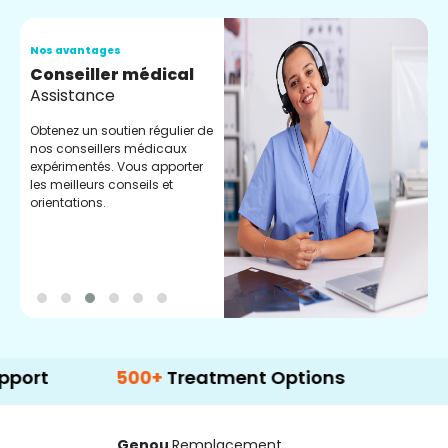
Nos avantages
N
Conseiller médical
V
Assistance
C
Obtenez un soutien régulier de
C
nos conseillers médicaux
n
expérimentés. Vous apporter
e
les meilleurs conseils et
t
orientations.
p
d
500+
Treatment Options
Genou
Remplacement