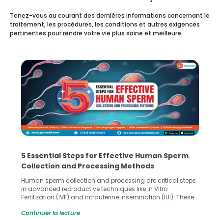
Tenez-vous au courant des dernières informations concernant le
traitement, les procédures, les conditions et autres exigences
pertinentes pour rendre votre vie plus saine et meilleure.
5 Essential Steps for Effective Human Sperm
Collection and Processing Methods
Human sperm collection and processing are critical steps
in advanced reproductive techniques like In Vitro
Fertilization (IVF) and intrauterine insemination (IUI). These
methods enable medical professionals to tackle fertility
Continuer la lecture
challenges and help couples achieve their dream of