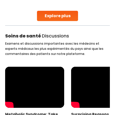
parenthood. Skilled technicians collect sperm using
specialized procedures to ensure optimal quality. Once
collected, they process the
Explore plus
Continue Reading
Soins de santé
Discussions
Examens et discussions importantes avec les médecins et
experts médicaux les plus expérimentés du pays ainsi que les
commentaires des patients sur notre plateforme.
Metabolic Syndrome: Take
Surprising Reasons fo